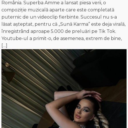
România. Superba Amme a lansat piesa verii, o
compoziție muzicală aparte care este completată
puternic de un videoclip fierbinte. Succesul nu s-a
lăsat așteptat, pentru că „Sună Karma” este deja virală,
înregistrând aproape 5.000 de preluări pe Tik Tok.
Youtube-ul a primit-o, de asemenea, extrem de bine,
[…]