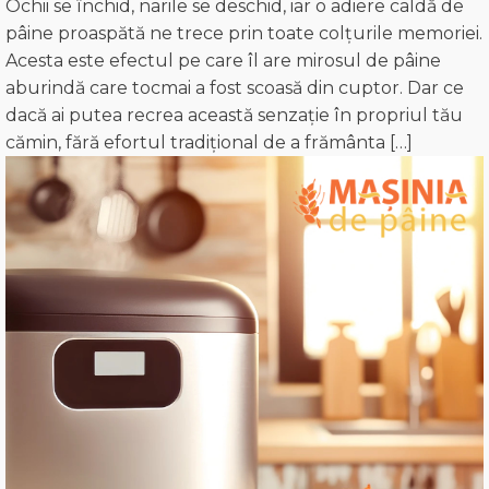
Ochii se închid, narile se deschid, iar o adiere caldă de
pâine proaspătă ne trece prin toate colțurile memoriei.
Acesta este efectul pe care îl are mirosul de pâine
aburindă care tocmai a fost scoasă din cuptor. Dar ce
dacă ai putea recrea această senzație în propriul tău
cămin, fără efortul tradițional de a frământa […]