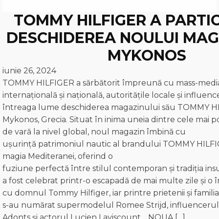
TOMMY HILFIGER A PARTIC
DESCHIDEREA NOULUI MAG
MYKONOS
iunie 26, 2024
TOMMY HILFIGER a sărbătorit împreună cu mass-medi
internațională și națională, autoritățile locale și influenc
întreaga lume deschiderea magazinului său TOMMY H
Mykonos, Grecia. Situat în inima uneia dintre cele mai p
de vară la nivel global, noul magazin îmbină cu
ușurință patrimoniul nautic al brandului TOMMY HILF
magia Mediteranei, oferind o
fuziune perfectă între stilul contemporan și tradiția in
a fost celebrat printr-o escapadă de mai multe zile și o î
cu domnul Tommy Hilfiger, iar printre prietenii și familia
s-au numărat supermodelul Romee Strijd, influencerul
Adonts și actorul Lucien Laviscount. NOUA […]