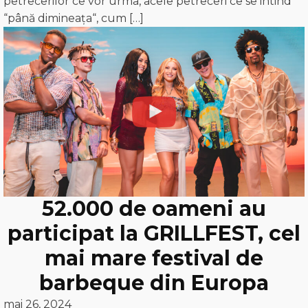
petrecerilor ce vor urma, acele petreceri ce se intind
“până dimineaţa“, cum […]
52.000 de oameni au
participat la GRILLFEST, cel
mai mare festival de
barbeque din Europa
mai 26, 2024