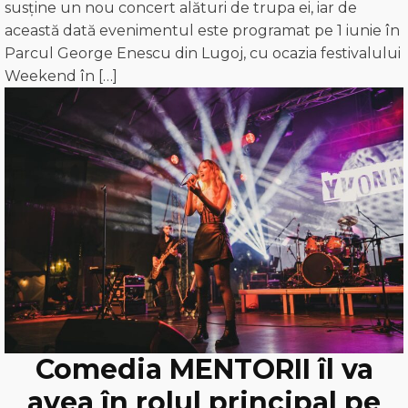
susține un nou concert alături de trupa ei, iar de
această dată evenimentul este programat pe 1 iunie în
Parcul George Enescu din Lugoj, cu ocazia festivalului
Weekend în […]
Comedia MENTORII îl va
avea în rolul principal pe