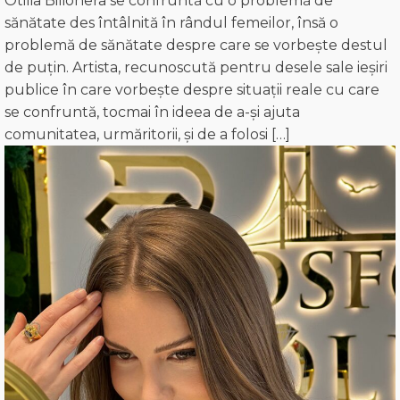
Otilia Bilionera se confruntă cu o problemă de
sănătate des întâlnită în rândul femeilor, însă o
problemă de sănătate despre care se vorbește destul
de puțin. Artista, recunoscută pentru desele sale ieșiri
publice în care vorbește despre situații reale cu care
se confruntă, tocmai în ideea de a-și ajuta
comunitatea, urmăritorii, și de a folosi […]