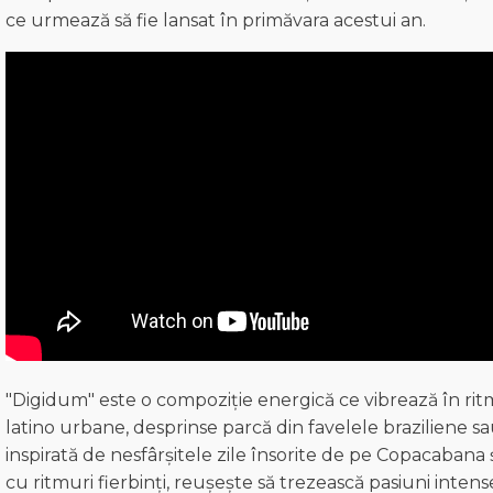
ce urmează să fie lansat în primăvara acestui an.
"Digidum" este o compoziție energică ce vibrează în rit
latino urbane, desprinse parcă din favelele braziliene s
inspirată de nesfârșitele zile însorite de pe Copacabana ș
cu ritmuri fierbinți, reușește să trezească pasiuni intens