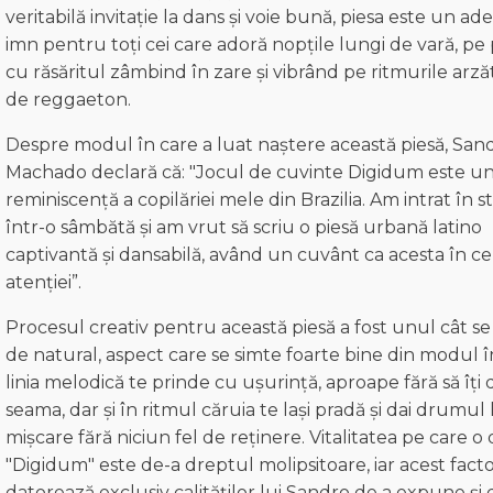
veritabilă invitație la dans și voie bună, piesa este un ad
imn pentru toți cei care adoră nopțile lungi de vară, pe p
cu răsăritul zâmbind în zare și vibrând pe ritmurile arz
de reggaeton.
Despre modul în care a luat naștere această piesă, San
Machado declară că: "Jocul de cuvinte Digidum este un
reminiscență a copilăriei mele din Brazilia. Am intrat în s
într-o sâmbătă și am vrut să scriu o piesă urbană latino
captivantă și dansabilă, având un cuvânt ca acesta în c
atenției”.
Procesul creativ pentru această piesă a fost unul cât s
de natural, aspect care se simte foarte bine din modul î
linia melodică te prinde cu ușurință, aproape fără să îți 
seama, dar și în ritmul căruia te lași pradă și dai drumul 
mișcare fără niciun fel de reținere. Vitalitatea pe care o
"Digidum" este de-a dreptul molipsitoare, iar acest facto
datorează exclusiv calităților lui Sandro de a expune și 