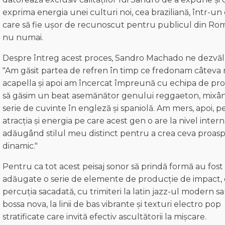
exprima energia unei culturi noi, cea braziliană, într-un
care să fie ușor de recunoscut pentru publicul din Rom
nu numai.
Despre întreg acest proces, Sandro Machado ne dezvălu
"Am găsit partea de refren în timp ce fredonam câteva 
acapella și apoi am încercat împreună cu echipa de pr
să găsim un beat asemănător genului reggaeton, mixâ
serie de cuvinte în engleză și spaniolă. Am mers, apoi, p
atracția și energia pe care acest gen o are la nivel intern
adăugând stilul meu distinct pentru a crea ceva proaspă
dinamic."
Pentru ca tot acest peisaj sonor să prindă formă au fost
adăugate o serie de elemente de producție de impact, 
percuția sacadată, cu trimiteri la latin jazz-ul modern s
bossa nova, la linii de bas vibrante și texturi electro pop
stratificate care invită efectiv ascultătorii la mișcare.