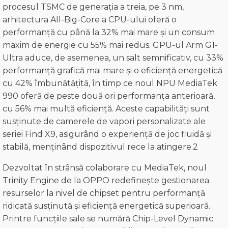
procesul TSMC de generația a treia, pe 3 nm,
arhitectura All-Big-Core a CPU-ului oferă o
performanță cu până la 32% mai mare și un consum
maxim de energie cu 55% mai redus. GPU-ul Arm G1-
Ultra aduce, de asemenea, un salt semnificativ, cu 33%
performanță grafică mai mare și o eficiență energetică
cu 42% îmbunătățită, în timp ce noul NPU MediaTek
990 oferă de peste două ori performanța anterioară,
cu 56% mai multă eficiență. Aceste capabilități sunt
susținute de camerele de vapori personalizate ale
seriei Find X9, asigurând o experiență de joc fluidă și
stabilă, menținând dispozitivul rece la atingere.2
Dezvoltat în strânsă colaborare cu MediaTek, noul
Trinity Engine de la OPPO redefinește gestionarea
resurselor la nivel de chipset pentru performanță
ridicată susținută și eficiență energetică superioară.
Printre funcțiile sale se numără Chip-Level Dynamic