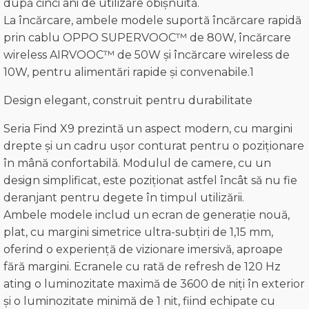
după cinci ani de utilizare obișnuită.
La încărcare, ambele modele suportă încărcare rapidă
prin cablu OPPO SUPERVOOC™ de 80W, încărcare
wireless AIRVOOC™ de 50W și încărcare wireless de
10W, pentru alimentări rapide și convenabile.1
Design elegant, construit pentru durabilitate
Seria Find X9 prezintă un aspect modern, cu margini
drepte și un cadru ușor conturat pentru o poziționare
în mână confortabilă. Modulul de camere, cu un
design simplificat, este poziționat astfel încât să nu fie
deranjant pentru degete în timpul utilizării.
Ambele modele includ un ecran de generație nouă,
plat, cu margini simetrice ultra-subțiri de 1,15 mm,
oferind o experiență de vizionare imersivă, aproape
fără margini. Ecranele cu rată de refresh de 120 Hz
ating o luminozitate maximă de 3600 de niți în exterior
și o luminozitate minimă de 1 nit, fiind echipate cu