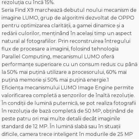
rezoluția cu încă 15%.
Seria Find X9 marchează debutul noului mecanism de
imagine LUMO, grup de algoritmi dezvoltat de OPPO
pentru optimizarea clarității, a gamei dinamice și a
redării culorilor, menținând în același timp un aspect
natural al fotografiilor. Prin reconstruirea întregului
flux de procesare a imaginii, folosind tehnologia
Parallel Computing, mecanismul LUMO oferă
performanțe superioare cu un consum redus: cu până
la 50% mai puțină utilizare a procesorului, 60% mai
puțină memorie și 50% mai puțină energie.1
Eficiența mecanismului LUMO Image Engine permite
valorificarea completă a senzorilor de înaltă rezoluție.
În condiții de lumină puternică, se pot realiza fotografii
în rezoluția de bază completă de 50 MP, obținând de
peste patru ori mai multe detalii decât imaginile
standard de 12 MP. În lumină slabă sau în situații
dificile, camera trece inteligent în modurile de 25 MP