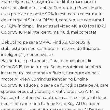
Frame Sync, care asigură o fluiditate mai mare în
scenarii solicitante, Unified Computing Power Model,
cu o precizie de peste 90% în estimarea consumului
de energie, și Sensor Offload, care reduce consumul
cu 16,1% în timpul înregistrării video 4K la 60 fps HDR.1
ColorOS 16: Mai inteligent, mai fluid, mai conectat
Debutând pe seria OPPO Find X9, ColorOS 16
stabilește un nou standard în materie de fluiditate,
inteligență și conectivitate.
Bazându-se pe fundația Parallel Animation din
ColorOS 15, noua funcție Seamless Animation oferă
interacțiuni instantanee și fluide, susținute de noul
motor All-New Luminous Rendering Engine.
ColorOS 16 aduce și o serie de funcții bazate pe AI, care
sporesc productivitatea și creativitatea. Cu AI Mind
Space, utilizatorii pot captura instant conținutul de pe
ecran folosind noua funcție Snap Key. AI Recorder
generează automat titluri și rezumate, iar AI Portrait