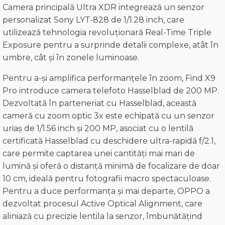
Camera principală Ultra XDR integrează un senzor
personalizat Sony LYT-828 de 1/1.28 inch, care
utilizează tehnologia revoluționară Real-Time Triple
Exposure pentru a surprinde detalii complexe, atât în
umbre, cât și în zonele luminoase.
Pentru a-și amplifica performanțele în zoom, Find X9
Pro introduce camera telefoto Hasselblad de 200 MP.
Dezvoltată în parteneriat cu Hasselblad, această
cameră cu zoom optic 3x este echipată cu un senzor
uriaș de 1/1.56 inch și 200 MP, asociat cu o lentilă
certificată Hasselblad cu deschidere ultra-rapidă f/2.1,
care permite captarea unei cantități mai mari de
lumină și oferă o distanță minimă de focalizare de doar
10 cm, ideală pentru fotografii macro spectaculoase.
Pentru a duce performanța și mai departe, OPPO a
dezvoltat procesul Active Optical Alignment, care
aliniază cu precizie lentila la senzor, îmbunătățind