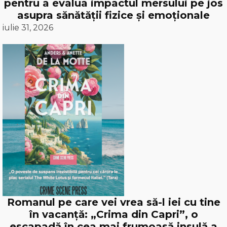
pentru a evalua impactul mersului pe jos
asupra sănătății fizice și emoționale
iulie 31, 2026
Romanul pe care vei vrea să-l iei cu tine
în vacanță: „Crima din Capri”, o
escapadă în cea mai frumoasă insulă a