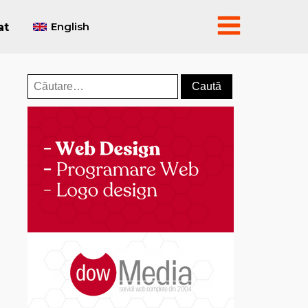
English
at
Caută
după: