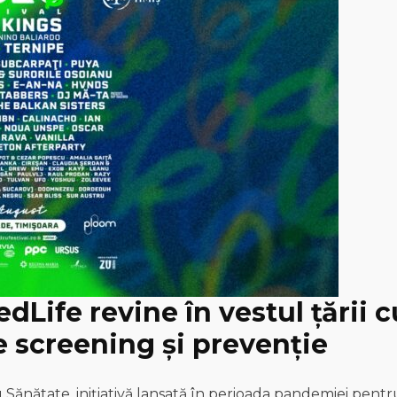
Life revine în vestul țării c
de screening și prevenție
Sănătate, inițiativă lansată în perioada pandemiei pentr