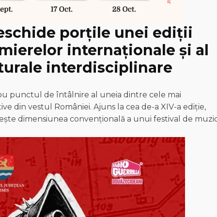
schide porțile unei ediții
mierelor internaționale și al
turale interdisciplinare
nou punctul de întâlnire al uneia dintre cele mai
ive din vestul României. Ajuns la cea de-a XIV-a ediție,
te dimensiunea convențională a unui festival de muzi