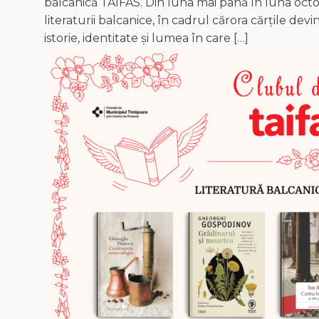
balcanică TAIFAS. Din luna mai până în luna octomb
literaturii balcanice, în cadrul cărora cărțile d
istorie, identitate și lumea în care […]