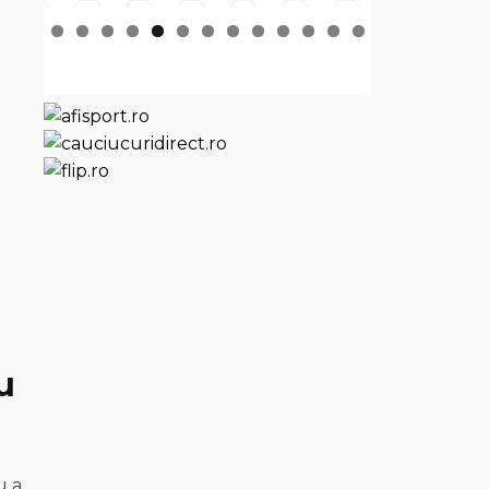
u
u a