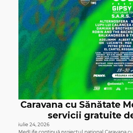
Caravana cu Sănătate Med
servicii gratuite 
iulie 24, 2026
MedLife continuă proiectul național Caravana cu 