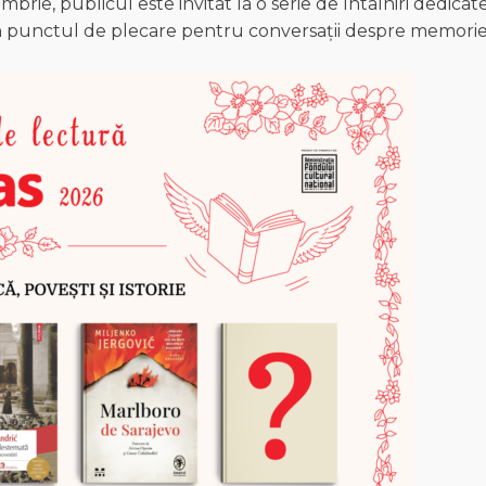
rie, publicul este invitat la o serie de întâlniri dedicat
evin punctul de plecare pentru conversații despre memorie