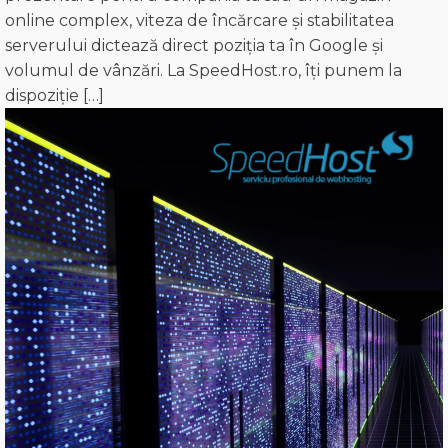
online complex, viteza de încărcare și stabilitatea
serverului dictează direct poziția ta în Google și
volumul de vânzări. La SpeedHost.ro, îți punem la
dispoziție […]