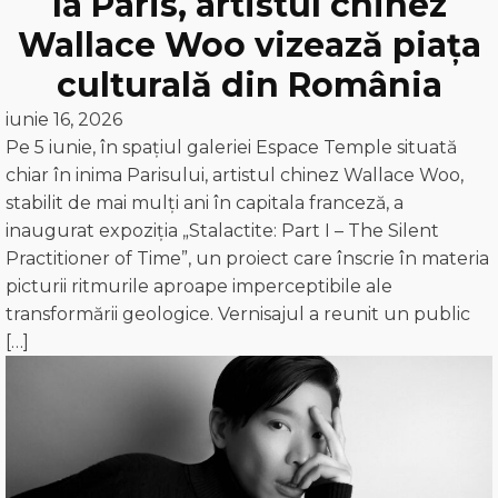
la Paris, artistul chinez
Wallace Woo vizează piața
culturală din România
iunie 16, 2026
Pe 5 iunie, în spațiul galeriei Espace Temple situată
chiar în inima Parisului, artistul chinez Wallace Woo,
stabilit de mai mulți ani în capitala franceză, a
inaugurat expoziția „Stalactite: Part I – The Silent
Practitioner of Time”, un proiect care înscrie în materia
picturii ritmurile aproape imperceptibile ale
transformării geologice. Vernisajul a reunit un public
[…]