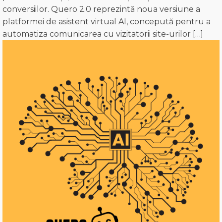
conversiilor. Quero 2.0 reprezintă noua versiune a
platformei de asistent virtual AI, concepută pentru a
automatiza comunicarea cu vizitatorii site-urilor […]