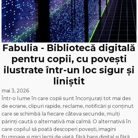
Fabulia - Bibliotecă digitală
pentru copii, cu povești
ilustrate într-un loc sigur și
liniștit
mai 3, 2026
Într-o lume în care copiii sunt înconjurați tot mai des
de ecrane, clipuri rapide, reclame, notificări și conținut
care se schimbă la fiecare câteva secunde, mulți
părinți caută o alternativă mai calmă. O alternativă în
care copilul să poată descoperi povești, imagini
frumoase și mici lecții de viață, fără haos digital și fără