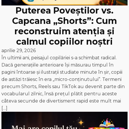
Puterea Poveștilor vs.
Capcana „Shorts”: Cum
reconstruim atenția și
calmul copiilor noștri
aprilie 29, 2026
În ultimii ani, peisajul copilăriei s-a schimbat radical.
Dacă generațiile anterioare își măsurau timpul în
pagini întoarse și ilustrații studiate minute în șir, copiii
de astăzi trăiesc în era „micro-conținutului”. Termeni
precum Shorts, Reels sau TikTok au devenit parte din
vocabularul zilnic, însă prețul plătit pentru aceste
câteva secunde de divertisment rapid este mult mai
[…]