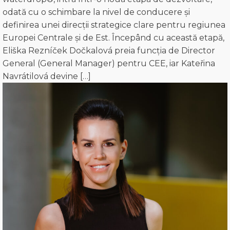
odată cu o schimbare la nivel de conducere și
definirea unei direcții strategice clare pentru regiunea
Europei Centrale și de Est. Începând cu această etapă,
Eliška Rezníček Dočkalová preia funcția de Director
General (General Manager) pentru CEE, iar Kateřina
Navrátilová devine […]