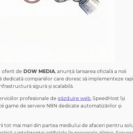
 oferit de
DOW MEDIA
, anunță lansarea oficială a noii
rtă dedicată companiilor care doresc să implementeze rap
nfrastructură sigură și scalabilă.
rviciilor profesionale de
găzduire web
, SpeedHost își
noii game de servere N8N dedicate automatizărilor și
i tot mai mari din partea mediului de afaceri pentru solu
actică a inteligenței artificiale în procesele zilnice. Server