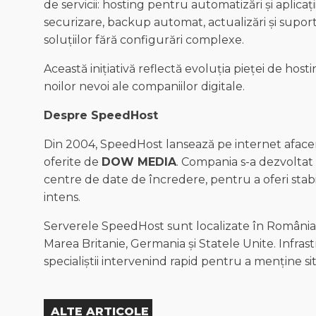
de servicii: hosting pentru automatizări și aplica
securizare, backup automat, actualizări și suport t
soluțiilor fără configurări complexe.
Această inițiativă reflectă evoluția pieței de hosti
noilor nevoi ale companiilor digitale.
Despre SpeedHost
Din 2004, SpeedHost lansează pe internet afaceri
oferite de
DOW MEDIA
. Compania s-a dezvoltat
centre de date de încredere, pentru a oferi stabil
intens.
Serverele SpeedHost sunt localizate în România, î
Marea Britanie, Germania și Statele Unite. Infra
specialiștii intervenind rapid pentru a menține site
ALTE ARTICOLE