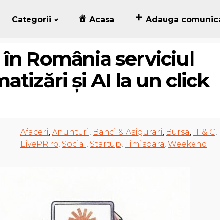
Categorii
Acasa
Adauga comunic
în România serviciul
tizări și AI la un click
Afaceri
,
Anunturi
,
Banci & Asigurari
,
Bursa
,
IT & C
,
LivePR.ro
,
Social
,
Startup
,
Timisoara
,
Weekend