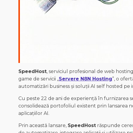
SpeedHost
, serviciul profesional de web hosting
game de servicii „
Servere N8N Hosting
”, o ofe
automatizări business și soluții AI self hosted pe i
Cu peste 22 de ani de experiență în furnizarea se
consolidează portofoliul existent prin lansarea 
aplicațiilor AI.
Prin această lansare,
SpeedHost
răspunde cereri
de automatizare, integrare aplicații și utilizare pr