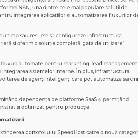
tformei N8N, una dintre cele mai populare soluții de
ntru integrarea aplicațiilor și automatizarea fluxurilor d
u au timp sau resurse să configureze infrastructura
eră și oferim o soluție completă, gata de utilizare”,
că fluxuri automate pentru marketing, lead management
 integrarea sistemelor interne. În plus, infrastructura
voltarea de agenți inteligenți care pot automatiza sarcini
.
eliminând dependența de platforme SaaS și permițând
nistrat și optimizat pentru producție.
matizării
extinderea portofoliului SpeedHost către o nouă categor