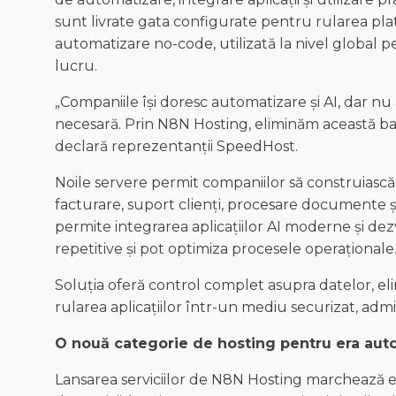
sunt livrate gata configurate pentru rularea pla
automatizare no-code, utilizată la nivel global pe
lucru.
„Companiile își doresc automatizare și AI, dar n
necesară. Prin N8N Hosting, eliminăm această bari
declară reprezentanții SpeedHost.
Noile servere permit companiilor să construias
facturare, suport clienți, procesare documente și
permite integrarea aplicațiilor AI moderne și dez
repetitive și pot optimiza procesele operaționale
Soluția oferă control complet asupra datelor, 
rularea aplicațiilor într-un mediu securizat, admi
O nouă categorie de hosting pentru era auto
Lansarea serviciilor de N8N Hosting marchează 