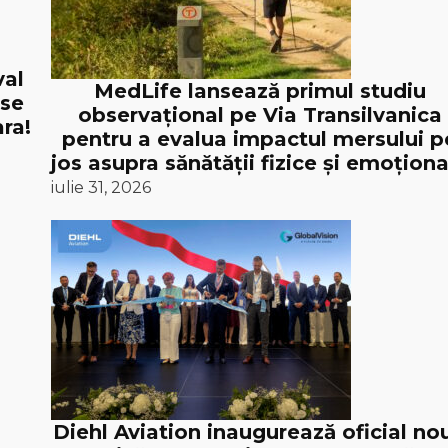
val
MedLife lansează primul studiu
 se
observațional pe Via Transilvanica
ra!
pentru a evalua impactul mersului p
jos asupra sănătății fizice și emoționa
iulie 31, 2026
Diehl Aviation inaugurează oficial no