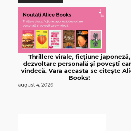
Thrillere virale, ficțiune japoneză,
dezvoltare personală și povești ca
vindecă. Vara aceasta se citește Al
Books!
august 4, 2026