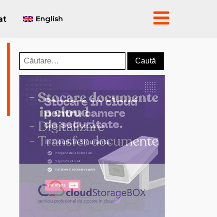
English
at
Caută
după: