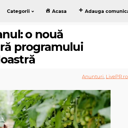
Categorii
Acasa
Adauga comunic
anul: o nouă
ură programului
Noastră
Anunturi
,
LivePR.ro