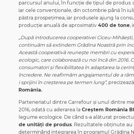
parcursul anului, în funcție de tipul de produs: c
iar cele convenționale, din octombrie până în iuli
păstra prospețimea, iar produsele ajung la consu
producție anuală de aproximativ
400 de tone
,
„
După
introducerea
cooperativei
Ciceu-Mihăești
,
continuăm
să
extindem
Grădina
Noastră
prin
in
Această
cooperativă
reunește
membri
cu
experi
ecologic, care
colaborează
cu
noi
încă
din 2016.
C
consumatori
și
flexibilitatea
în
adaptarea
la
cerin
încredere
. Ne
reafirmăm
angajamentul
de a
răm
i
sprijini
în
creșterea
pe termen lung”,
precizează
România
.
Parteneriatul dintre Carrefour și unul dintre mem
2016, odată cu aderarea la
Creștem
România
B
legume ecologice. De când s-a alăturat proiectul
de
unități
de
produs
. Rezultatele obținute au
determinând integrarea în programul Grădina N