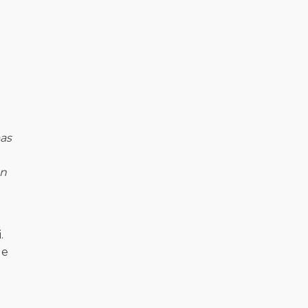
as
n
.
de