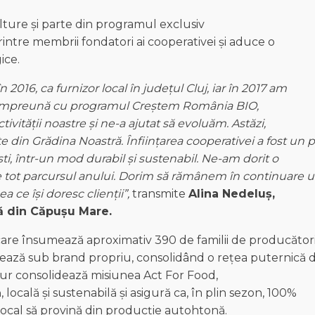
ture și parte din programul exclusiv
intre membrii fondatori ai cooperativei și aduce o
ice.
în
2016, ca
furnizor
local
în
județul
Cluj,
iar
în
2017 am
împreună
cu
programul
Creștem
România
BIO,
ctivității
noastre
și
ne-a
ajutat
să
evoluăm
.
Astăzi
,
te
din
Grădina
Noastră.
Înființarea
cooperativei
a
fost
un p
ti
,
într
-un mod
durabil
și
sustenabil
. Ne-am
dorit
o
 tot
parcursul
anului
. Dorim
să
rămânem
în
continuare
u
ea
ce
își
doresc
clienții
”,
transmite
Alina
Nedeluș
,
ă
din Căpușu Mare.
are însumează aproximativ 390 de familii de producători
ivează sub brand propriu, consolidând o rețea puternică 
efour consolidează misiunea Act For Food,
 locală și sustenabilă și asigură ca, în plin sezon, 100%
 local să provină din producție autohtonă.