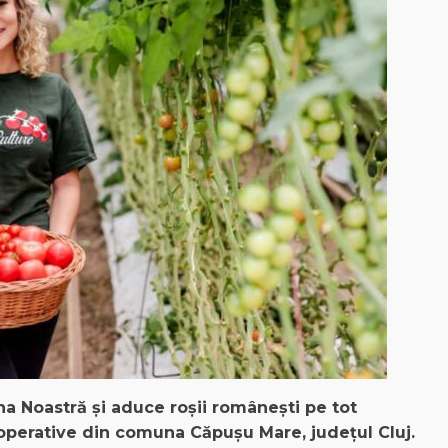
na
Noastră
și
aduce
roșii
românești
pe tot
perative din
comuna
Căpușu Mare,
județul
Cluj.