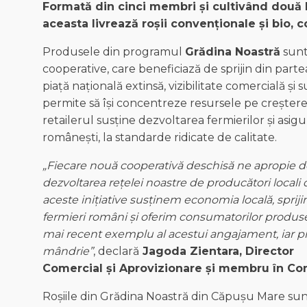
Formată
din
cinci
membri
și
cultivând
două
aceasta
livrează
roșii
convenționale
și
bio,
c
Produsele din programul
Grădina
Noastră
sunt 
cooperative, care beneficiază de sprijin din partea
piață națională extinsă, vizibilitate comercială și 
permite să își concentreze resursele pe creșterea 
retailerul susține dezvoltarea fermierilor și asig
românești, la standarde ridicate de calitate.
„
Fiecare
nouă
cooperativă
deschisă
ne
apropie
d
dezvoltarea
rețelei
noastre
de
producători
locali
aceste
inițiative
susținem
economia
locală
,
sprij
fermieri
români
și
oferim
consumatorilor
produs
mai
recent
exemplu
al
acestui
angajament
,
iar
p
mândrie
”
, declară
Jagoda Zientara, Director
Comercial
și
Aprovizionare
și
membru
în
Com
Roșiile din Grădina Noastră din Căpușu Mare sun