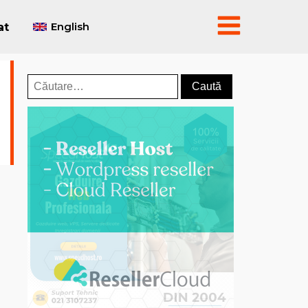
English
at
Caută
după: