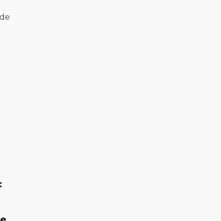
 de
c
de