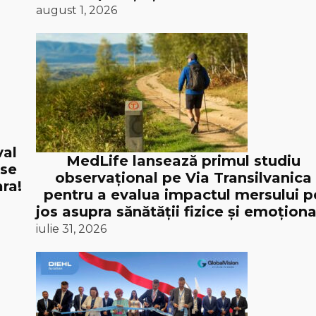
august 1, 2026
val
MedLife lansează primul studiu
 se
observațional pe Via Transilvanica
ra!
pentru a evalua impactul mersului p
jos asupra sănătății fizice și emoționa
iulie 31, 2026