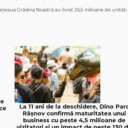
ețeaua Grădina Noastră au livrat 26,5 milioane de unități
re
La 11 ani de la deschidere, Dino Par
ice
Râșnov confirmă maturitatea unui
business cu peste 4,5 milioane de
vizitatori și un impact de peste 130 