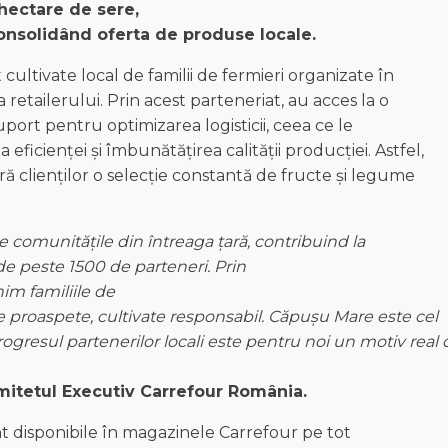
hectare de sere,
onsolidând
oferta
de
produse
locale.
cultivate local de familii de fermieri organizate în
 retailerului. Prin acest parteneriat, au acces la o
suport pentru optimizarea logisticii, ceea ce le
eficienței și îmbunătățirea calității producției. Astfel,
ură clienților o selecție constantă de fructe și legume
e
comunitățile
din
întreaga
țară
,
contribuind
la
de
peste
1500 de
parteneri
. Prin
inim
familiile
de
e
proaspete
, cultivate
responsabil
. Căpușu Mare
este
cel
rogresul
partenerilor
locali
este
pentru
noi
un
motiv
real 
itetul
Executiv
Carrefour
România
.
t disponibile în magazinele Carrefour pe tot