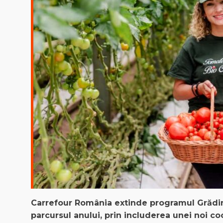
Carrefour
România
extinde
programul
Grădi
parcursul
anului
,
prin
includerea
unei
noi
coo