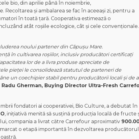
ele bio, din aprilie până în noiembrie,
e. Recoltarea și ambalarea se fac în aceeași zi, pentru a
matori în toată țară. Cooperativa estimează o
 incluzând atât roșiile ecologice, cât și cele convenționale.
cluderea
noului
partener
din Căpușu Mare.
ență
în
cultivarea
roșiilor
,
inclusiv
producători
certificați
apacitatea
lor de a
livra
produse
apreciate
de
țele
pieței
le
consolidează
statutul
de
parteneri
de
âne
un
coechipier
stabil
pentru
producătorii
locali
și
de a
Radu Gherman, Buying Director Ultra-Fresh Carref
brii fondatori ai cooperativei, Bio Culture, a debutat în
IO
, inițiativă menită să susțină producția locală de fructe ș
ui, compania a livrat către Carrefour aproximativ
900.0
 marcat o etapă importantă în dezvoltarea producătorul
oastră.