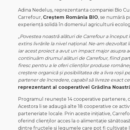
Adina Nedeluș, reprezentanta companiei Bio Cul
Carrefour,
Creștem
România
BIO
, se numără pr
experiență solidă în domeniul agriculturii ecolog
„
Povestea
noastră
alături
de Carrefour a
început
extins
livrările
la
nivel
național
. Ne-am
dezvoltat
iar
acest
proiect
a
avut
un impact major
asupra
a
continuăm
drumul
alături
de Carrefour,
fiind
par
firesc
pentru
a le
oferi
clienților
produse
româneș
creștere
organică
și
posibilitatea
de a
livra
roșii
pe
partener
de
încredere
,
capabil
să
livreze
exact
ce
reprezentant
al
cooperativei
Grădina
Noastr
Programul reunește 14 cooperative partenere, c
Acestora li se adaugă alte 18 cooperative ce act
parteneriate locale. Prin aceste inițiative, Carr
oferind clienților acces la o alimentație sănătoasă,
dintre fructele și legumele care pot fi cultivate