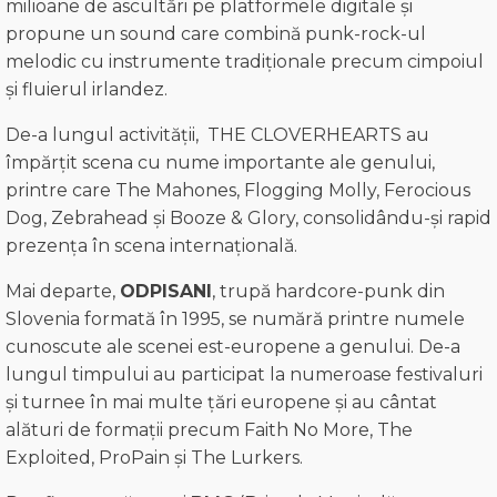
milioane de ascultări pe platformele digitale și
propune un sound care combină punk-rock-ul
melodic cu instrumente tradiționale precum cimpoiul
și fluierul irlandez.
De-a lungul activității, THE CLOVERHEARTS au
împărțit scena cu nume importante ale genului,
printre care The Mahones, Flogging Molly, Ferocious
Dog, Zebrahead și Booze & Glory, consolidându-și rapid
prezența în scena internațională.
Mai departe,
ODPISANI
, trupă hardcore-punk din
Slovenia formată în 1995, se numără printre numele
cunoscute ale scenei est-europene a genului. De-a
lungul timpului au participat la numeroase festivaluri
și turnee în mai multe țări europene și au cântat
alături de formații precum Faith No More, The
Exploited, ProPain și The Lurkers.