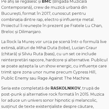
Pe afiș se regăsesc și
BMC
(Brigada Muzicală
Contemporană), crew de muzică urbană din
București, format în 2017, cunoscut pentru
combinația dintre rap, electro și influențe metal.
Proiectul îi reunește în prezent pe Fratele Lu Chan,
Breloc și Dilimanjaro.
La Rock la Mureș vor urca pe scenă într-o formulă live
extinsă, alături de Mihai Duta (tobe), Lucian Graur
(chitară) și Silviu Ruta (bass), cu un set ce include
reinterpretări rapcore, hardcore și alternative. Publicul
se poate aștepta la un show energic, cu influențe care
trimit spre zona unor nume precum Cypress Hill,
Public Enemy sau Rage Against The Machine.
Seria este completată de
RASKOLNIKOV
, trupă de
post-punk și alternative rock formată în 2015. Muzica
lor aduce un univers sonor hipnotic și melancolic,
susținut de texte existențialiste despre căutare,