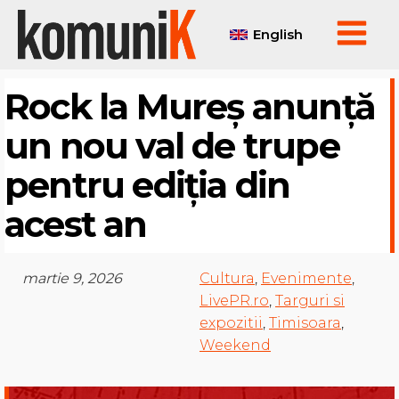
English
Rock la Mureș anunță
un nou val de trupe
pentru ediția din
acest an
martie 9, 2026
Cultura
,
Evenimente
,
LivePR.ro
,
Targuri si
expozitii
,
Timisoara
,
Weekend