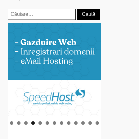
Caută
după: