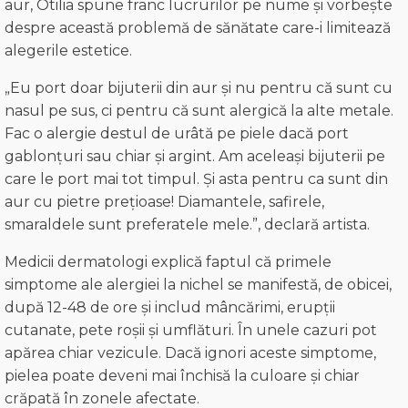
aur, Otilia spune franc lucrurilor pe nume și vorbește
despre această problemă de sănătate care-i limitează
alegerile estetice.
„Eu port doar bijuterii din aur și nu pentru că sunt cu
nasul pe sus, ci pentru că sunt alergică la alte metale.
Fac o alergie destul de urâtă pe piele dacă port
gablonțuri sau chiar și argint. Am aceleași bijuterii pe
care le port mai tot timpul. Și asta pentru ca sunt din
aur cu pietre prețioase! Diamantele, safirele,
smaraldele sunt preferatele mele.”, declară artista.
Medicii dermatologi explică faptul că primele
simptome ale alergiei la nichel se manifestă, de obicei,
după 12-48 de ore și includ mâncărimi, erupții
cutanate, pete roșii și umflături. În unele cazuri pot
apărea chiar vezicule. Dacă ignori aceste simptome,
pielea poate deveni mai închisă la culoare și chiar
crăpată în zonele afectate.