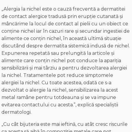
„Alergia la nichel este o cauză frecventă a dermatitei
de contact alergice tradusă prin erupție cutanată și
mâncărime la locul de contact al pielii cu un obiect ce
conține nichel iar în cazuri rare și secundar ingestiei de
alimente ce conțin nichel, în această ultimă situație
discutând despre dermatita sistemică indusă de nichel.
Expunerea repetată sau prelungită la articole și
alimente care conțin nichel pot conduce la apariția
sensibilizării și mai târziu a pentru dezvoltarea alergiei
la nichel. Tratamentele pot reduce simptomele
alergiei la nichel. Cu toate acestea, odată ce s-a
dezvoltat o alergie la nichel, sensibilizarea la acest
metal ramâne pentru totdeauna și se va impune
evitarea contactului cu acesta.”, explică specialiștii
dermatologi.
„Cu cât bijuteria este mai ieftină, cu atât cresc riscurile
ca acesta să aibă în compoziție metale care pot