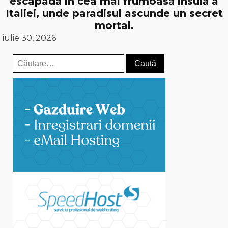
escapadă în cea mai frumoasă insulă a
Italiei, unde paradisul ascunde un secret
mortal.
iulie 30, 2026
Caută
după: