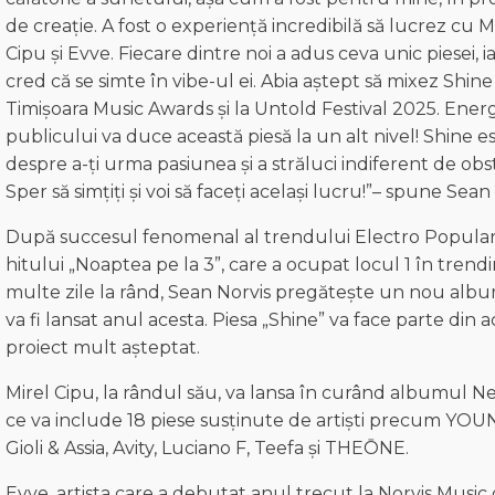
de creație. A fost o experiență incredibilă să lucrez cu M
Cipu și Evve. Fiecare dintre noi a adus ceva unic piesei, ia
cred că se simte în vibe-ul ei. Abia aștept să mixez Shine 
Timișoara Music Awards și la Untold Festival 2025. Ener
publicului va duce această piesă la un alt nivel! Shine e
despre a-ți urma pasiunea și a străluci indiferent de obs
Sper să simțiți și voi să faceți același lucru!”– spune Sean
După succesul fenomenal al trendului Electro Popular 
hitului „Noaptea pe la 3”, care a ocupat locul 1 în trend
multe zile la rând, Sean Norvis pregătește un nou albu
va fi lansat anul acesta. Piesa „Shine” va face parte din a
proiect mult așteptat.
Mirel Cipu, la rândul său, va lansa în curând albumul N
ce va include 18 piese susținute de artiști precum YOU
Gioli & Assia, Avity, Luciano F, Teefa și THEŌNE.
Evve, artista care a debutat anul trecut la Norvis Music