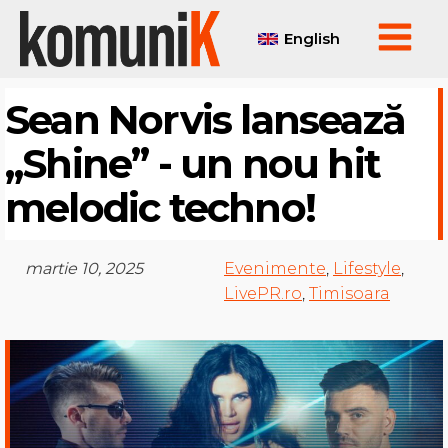
English
Sean Norvis lansează
„Shine” - un nou hit
melodic techno!
martie 10, 2025
Evenimente
,
Lifestyle
,
LivePR.ro
,
Timisoara