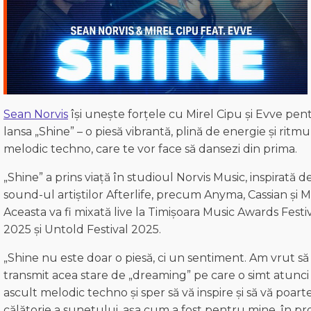
Sean Norvis
își unește forțele cu Mirel Cipu și Evve pen
lansa „Shine” – o piesă vibrantă, plină de energie și ritmu
melodic techno, care te vor face să dansezi din prima.
„Shine” a prins viață în studioul Norvis Music, inspirată d
sound-ul artiștilor Afterlife, precum Anyma, Cassian și M
Aceasta va fi mixată live la Timișoara Music Awards Festi
2025 și Untold Festival 2025.
„Shine nu este doar o piesă, ci un sentiment. Am vrut să
transmit acea stare de „dreaming” pe care o simt atunc
ascult melodic techno și sper să vă inspire și să vă poart
călătorie a sunetului, așa cum a fost pentru mine, în pr