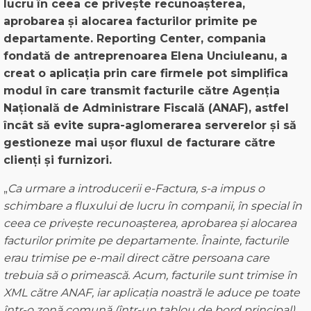
lucru
în ceea ce privește recunoașterea,
aprobarea și alocarea facturilor primite pe
departamente. Reporting Center, compania
fondată de antreprenoarea Elena Unciuleanu, a
creat o aplicația prin care firmele pot simplifica
modul în care transmit facturile către Agenția
Națională de Administrare Fiscală (ANAF), astfel
încât să evite supra-aglomerarea serverelor și să
gestioneze mai ușor fluxul de facturare către
clienți și furnizori.
„
Ca urmare a introducerii e-Factura, s-a impus o
schimbare a fluxului de lucru în companii, în special în
ceea ce privește recunoașterea, aprobarea și alocarea
facturilor primite pe departamente. Înainte, facturile
erau trimise pe e-mail direct către persoana care
trebuia să o primească. Acum, facturile sunt trimise în
XML către ANAF, iar aplicația noastră le aduce pe toate
într-o zonă comună (într-un tablou de bord principal),