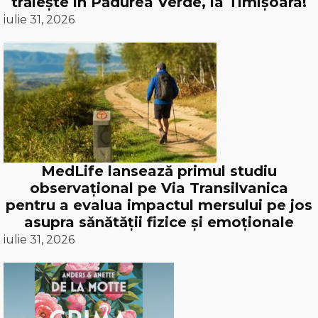
trăiește în Pădurea Verde, la Timișoara!
iulie 31, 2026
MedLife lansează primul studiu
observațional pe Via Transilvanica
pentru a evalua impactul mersului pe jos
asupra sănătății fizice și emoționale
iulie 31, 2026