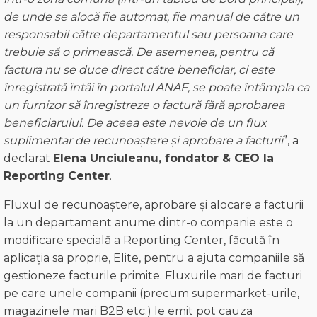
de unde se alocă fie automat, fie manual de către un
responsabil către departamentul sau persoana care
trebuie să o primească. De asemenea, pentru că
factura nu se duce direct către beneficiar, ci este
înregistrată ȋntâi în portalul ANAF, se poate întâmpla ca
un furnizor să înregistreze o factură fără aprobarea
beneficiarului. De aceea este nevoie de un flux
suplimentar de recunoaștere și aprobare a facturii
”, a
declarat
Elena Unciuleanu, fondator & CEO la
Reporting Center
.
Fluxul de recunoaștere, aprobare și alocare a facturii
la un departament anume dintr-o companie este o
modificare specială a Reporting Center, făcută în
aplicația sa proprie, Elite, pentru a ajuta companiile să
gestioneze facturile primite. Fluxurile mari de facturi
pe care unele companii (precum supermarket-urile,
magazinele mari B2B etc.) le emit pot cauza