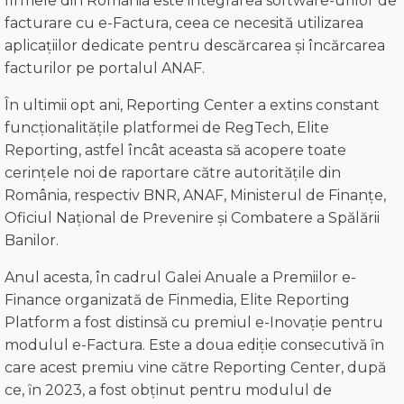
firmele din România este integrarea software-urilor de
facturare cu e-Factura, ceea ce necesită utilizarea
aplicațiilor dedicate pentru descărcarea și încărcarea
facturilor pe portalul ANAF.
În ultimii opt ani, Reporting Center a extins constant
funcționalitățile platformei de RegTech, Elite
Reporting, astfel încât aceasta să acopere toate
cerințele noi de raportare către autoritățile din
România, respectiv BNR, ANAF, Ministerul de Finanțe,
Oficiul Național de Prevenire și Combatere a Spălării
Banilor.
Anul acesta, în cadrul Galei Anuale a Premiilor e-
Finance organizată de Finmedia, Elite Reporting
Platform a fost distinsă cu premiul e-Inovație pentru
modulul e-Factura. Este a doua ediție consecutivă ȋn
care acest premiu vine către Reporting Center, după
ce, ȋn 2023, a fost obținut pentru modulul de