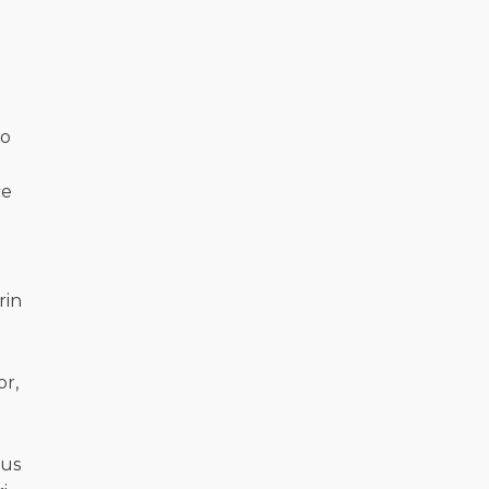
ro
ce
rin
or,
pus