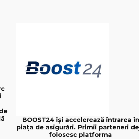
rc
i
e
 de
lă
BOOST24 își accelerează intrarea î
piața de asigurări. Primii parteneri de
folosesc platforma