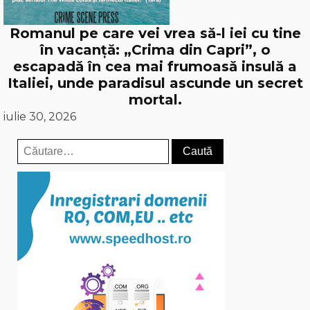
Romanul pe care vei vrea să-l iei cu tine
în vacanță: „Crima din Capri”, o
escapadă în cea mai frumoasă insulă a
Italiei, unde paradisul ascunde un secret
mortal.
iulie 30, 2026
Caută
după: