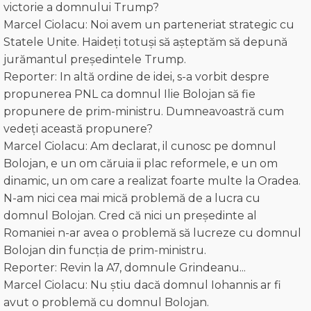
victorie a domnului Trump?
Marcel Ciolacu: Noi avem un parteneriat strategic cu
Statele Unite. Haideți totuși să așteptăm să depună
jurămantul președintele Trump.
Reporter: In altă ordine de idei, s-a vorbit despre
propunerea PNL ca domnul Ilie Bolojan să fie
propunere de prim-ministru. Dumneavoastră cum
vedeţi această propunere?
Marcel Ciolacu: Am declarat, il cunosc pe domnul
Bolojan, e un om căruia ii plac reformele, e un om
dinamic, un om care a realizat foarte multe la Oradea.
N-am nici cea mai mică problemă de a lucra cu
domnul Bolojan. Cred că nici un președinte al
Romaniei n-ar avea o problemă să lucreze cu domnul
Bolojan din funcţia de prim-ministru.
Reporter: Revin la A7, domnule Grindeanu...
Marcel Ciolacu: Nu ştiu dacă domnul Iohannis ar fi
avut o problemă cu domnul Bolojan.