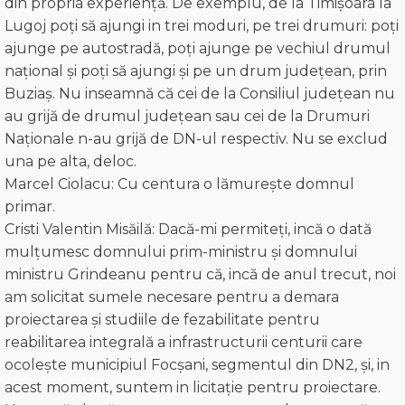
din propria experiență. De exemplu, de la Timișoara la
Lugoj poți să ajungi in trei moduri, pe trei drumuri: poți
ajunge pe autostradă, poţi ajunge pe vechiul drumul
național și poți să ajungi și pe un drum județean, prin
Buziaș. Nu inseamnă că cei de la Consiliul județean nu
au grijă de drumul județean sau cei de la Drumuri
Naționale n-au grijă de DN-ul respectiv. Nu se exclud
una pe alta, deloc.
Marcel Ciolacu: Cu centura o lămureşte domnul
primar.
Cristi Valentin Misăilă: Dacă-mi permiteţi, incă o dată
mulțumesc domnului prim-ministru și domnului
ministru Grindeanu pentru că, incă de anul trecut, noi
am solicitat sumele necesare pentru a demara
proiectarea și studiile de fezabilitate pentru
reabilitarea integrală a infrastructurii centurii care
ocolește municipiul Focșani, segmentul din DN2, și, in
acest moment, suntem in licitație pentru proiectare.