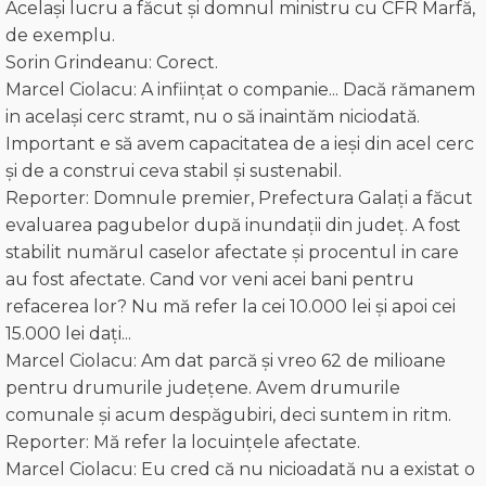
Același lucru a făcut și domnul ministru cu CFR Marfă,
de exemplu.
Sorin Grindeanu: Corect.
Marcel Ciolacu: A inființat o companie... Dacă rămanem
in același cerc stramt, nu o să inaintăm niciodată.
Important e să avem capacitatea de a ieși din acel cerc
și de a construi ceva stabil și sustenabil.
Reporter: Domnule premier, Prefectura Galați a făcut
evaluarea pagubelor după inundații din județ. A fost
stabilit numărul caselor afectate și procentul in care
au fost afectate. Cand vor veni acei bani pentru
refacerea lor? Nu mă refer la cei 10.000 lei și apoi cei
15.000 lei daţi...
Marcel Ciolacu: Am dat parcă şi vreo 62 de milioane
pentru drumurile județene. Avem drumurile
comunale și acum despăgubiri, deci suntem in ritm.
Reporter: Mă refer la locuinţele afectate.
Marcel Ciolacu: Eu cred că nu nicioadată nu a existat o