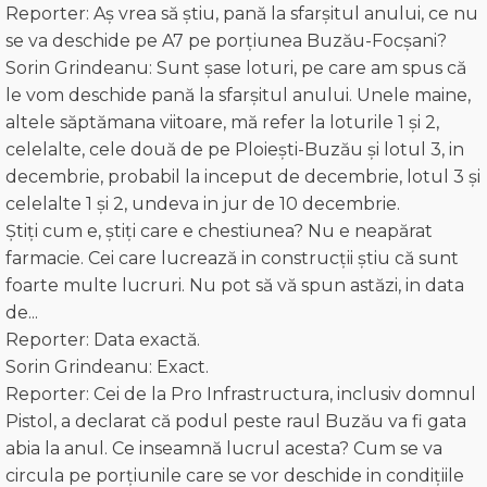
Reporter: Aș vrea să știu, pană la sfarșitul anului, ce nu
se va deschide pe A7 pe porțiunea Buzău-Focșani?
Sorin Grindeanu: Sunt şase loturi, pe care am spus că
le vom deschide pană la sfarșitul anului. Unele maine,
altele săptămana viitoare, mă refer la loturile 1 și 2,
celelalte, cele două de pe Ploiești-Buzău și lotul 3, in
decembrie, probabil la inceput de decembrie, lotul 3 și
celelalte 1 și 2, undeva in jur de 10 decembrie.
Ştiți cum e, știți care e chestiunea? Nu e neapărat
farmacie. Cei care lucrează in construcții știu că sunt
foarte multe lucruri. Nu pot să vă spun astăzi, in data
de...
Reporter: Data exactă.
Sorin Grindeanu: Exact.
Reporter: Cei de la Pro Infrastructura, inclusiv domnul
Pistol, a declarat că podul peste raul Buzău va fi gata
abia la anul. Ce inseamnă lucrul acesta? Cum se va
circula pe porțiunile care se vor deschide in condițiile