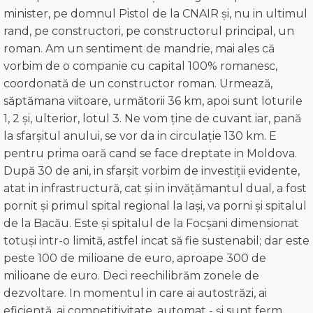
minister, pe domnul Pistol de la CNAIR și, nu in ultimul
rand, pe constructori, pe constructorul principal, un
roman. Am un sentiment de mandrie, mai ales că
vorbim de o companie cu capital 100% romanesc,
coordonată de un constructor roman. Urmează,
săptămana viitoare, următorii 36 km, apoi sunt loturile
1, 2 și, ulterior, lotul 3. Ne vom ține de cuvant iar, pană
la sfarșitul anului, se vor da in circulație 130 km. E
pentru prima oară cand se face dreptate in Moldova.
După 30 de ani, in sfarșit vorbim de investiții evidente,
atat in infrastructură, cat și in invățămantul dual, a fost
pornit și primul spital regional la Iași, va porni și spitalul
de la Bacău. Este și spitalul de la Focșani dimensionat
totuși intr-o limită, astfel incat să fie sustenabil; dar este
peste 100 de milioane de euro, aproape 300 de
milioane de euro. Deci reechilibrăm zonele de
dezvoltare. In momentul in care ai autostrăzi, ai
eficiență, ai competitivitate, automat - și sunt ferm