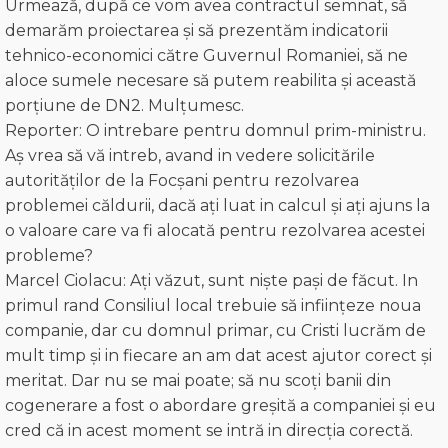
Urmează, după ce vom avea contractul semnat, să
demarăm proiectarea și să prezentăm indicatorii
tehnico-economici către Guvernul Romaniei, să ne
aloce sumele necesare să putem reabilita și această
porțiune de DN2. Mulțumesc.
Reporter: O intrebare pentru domnul prim-ministru.
Aș vrea să vă intreb, avand in vedere solicitările
autorităților de la Focșani pentru rezolvarea
problemei căldurii, dacă ați luat in calcul și ați ajuns la
o valoare care va fi alocată pentru rezolvarea acestei
probleme?
Marcel Ciolacu: Aţi văzut, sunt niște pași de făcut. In
primul rand Consiliul local trebuie să inființeze noua
companie, dar cu domnul primar, cu Cristi lucrăm de
mult timp și in fiecare an am dat acest ajutor corect și
meritat. Dar nu se mai poate; să nu scoți banii din
cogenerare a fost o abordare greșită a companiei și eu
cred că in acest moment se intră in direcția corectă.