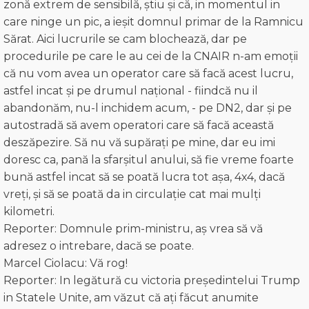
zonă extrem de sensibilă, știu și că, in momentul in
care ninge un pic, a ieșit domnul primar de la Ramnicu
Sărat. Aici lucrurile se cam blochează, dar pe
procedurile pe care le au cei de la CNAIR n-am emoții
că nu vom avea un operator care să facă acest lucru,
astfel incat și pe drumul național - fiindcă nu il
abandonăm, nu-l inchidem acum, - pe DN2, dar și pe
autostradă să avem operatori care să facă această
deszăpezire. Să nu vă supărați pe mine, dar eu imi
doresc ca, pană la sfarșitul anului, să fie vreme foarte
bună astfel incat să se poată lucra tot aşa, 4x4, dacă
vreţi, și să se poată da in circulație cat mai mulți
kilometri.
Reporter: Domnule prim-ministru, aș vrea să vă
adresez o intrebare, dacă se poate.
Marcel Ciolacu: Vă rog!
Reporter: In legătură cu victoria președintelui Trump
in Statele Unite, am văzut că ați făcut anumite