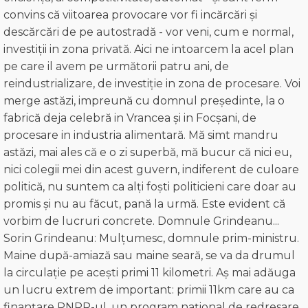
convins că viitoarea provocare vor fi incărcări și
descărcări de pe autostradă - vor veni, cum e normal,
investiții in zona privată. Aici ne intoarcem la acel plan
pe care il avem pe următorii patru ani, de
reindustrializare, de investiție in zona de procesare. Voi
merge astăzi, impreună cu domnul președinte, la o
fabrică deja celebră in Vrancea și in Focșani, de
procesare in industria alimentară. Mă simt mandru
astăzi, mai ales că e o zi superbă, mă bucur că nici eu,
nici colegii mei din acest guvern, indiferent de culoare
politică, nu suntem ca alți foști politicieni care doar au
promis și nu au făcut, pană la urmă. Este evident că
vorbim de lucruri concrete. Domnule Grindeanu...
Sorin Grindeanu: Mulțumesc, domnule prim-ministru.
Maine după-amiază sau maine seară, se va da drumul
la circulație pe acești primi 11 kilometri. Aș mai adăuga
un lucru extrem de important: primii 11km care au ca
finanțare PNRR-ul, un program național de redresare