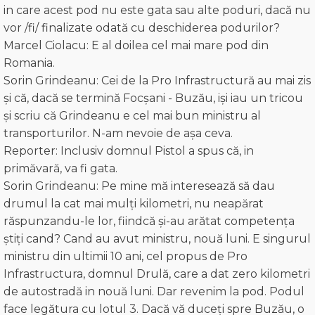
in care acest pod nu este gata sau alte poduri, dacă nu
vor /fi/ finalizate odată cu deschiderea podurilor?
Marcel Ciolacu: E al doilea cel mai mare pod din
Romania.
Sorin Grindeanu: Cei de la Pro Infrastructură au mai zis
și că, dacă se termină Focșani - Buzău, iși iau un tricou
și scriu că Grindeanu e cel mai bun ministru al
transporturilor. N-am nevoie de așa ceva.
Reporter: Inclusiv domnul Pistol a spus că, in
primăvară, va fi gata.
Sorin Grindeanu: Pe mine mă interesează să dau
drumul la cat mai mulți kilometri, nu neapărat
răspunzandu-le lor, fiindcă și-au arătat competența
ştiți cand? Cand au avut ministru, nouă luni. E singurul
ministru din ultimii 10 ani, cel propus de Pro
Infrastructura, domnul Drulă, care a dat zero kilometri
de autostradă in nouă luni. Dar revenim la pod. Podul
face legătura cu lotul 3. Dacă vă duceți spre Buzău, o