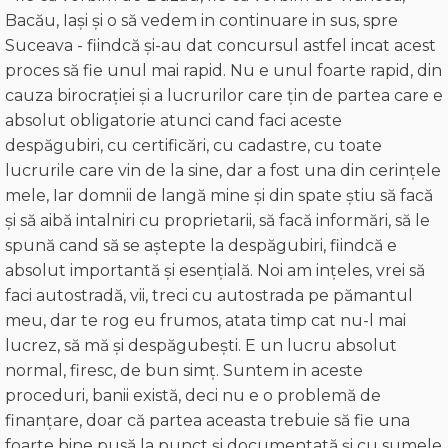
Bacău, Iași și o să vedem in continuare in sus, spre
Suceava - fiindcă și-au dat concursul astfel incat acest
proces să fie unul mai rapid. Nu e unul foarte rapid, din
cauza birocrației și a lucrurilor care țin de partea care e
absolut obligatorie atunci cand faci aceste
despăgubiri, cu certificări, cu cadastre, cu toate
lucrurile care vin de la sine, dar a fost una din cerințele
mele, Iar domnii de langă mine și din spate știu să facă
și să aibă intalniri cu proprietarii, să facă informări, să le
spună cand să se aștepte la despăgubiri, fiindcă e
absolut importantă și esențială. Noi am ințeles, vrei să
faci autostradă, vii, treci cu autostrada pe pămantul
meu, dar te rog eu frumos, atata timp cat nu-l mai
lucrez, să mă și despăgubești. E un lucru absolut
normal, firesc, de bun simț. Suntem in aceste
proceduri, banii există, deci nu e o problemă de
finanțare, doar că partea aceasta trebuie să fie una
foarte bine pusă la punct și documentată și cu sumele