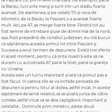
la Pașcani, tot prin PNRR finanțată. De exemplu, pană
la Bacău, lucrurile merg și sunt intr-un stadiu foarte
avansat. De asemenea, și pe ceilalți 70 și ceva de
kilometri, de la Bacău la Pașcani, s-a avansat foarte
mult. Aici, pe A7, se merge foarte bine. Fiindcă tot au
fost semne de intrebare puse de domni mai de la nord,
așa, foști președinți de consiliul județean, eu mă bucur
că săptămana aceasta primul lot intre Pașcani și
Suceava a avut termen de depunere. Există trei oferte
in acest moment, pentru că ținta noastră este să ne
ducem cu autostrada A7 pană la Siret, pană la granița
cu Ucraina.
Acesta este un lucru important și iată că primul pas a
fost făcut. In cateva zile se va inchide perioada de
depuneri și pentru lotul al doilea, astfel incat, in aceste
săptămani de iarnă relativă, să se poată juriza de către
comisie, astfel incat să se dea caștigătorii. Important și
celelalte... Domnule prim-ministru, peste două