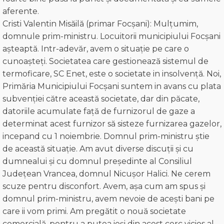
aferente.
Cristi Valentin Misăilă (primar Focșani): Mulţumim,
domnule prim-ministru. Locuitorii municipiului Focșani
așteaptă. Intr-adevăr, avem o situație pe care o
cunoașteți. Societatea care gestionează sistemul de
termoficare, SC Enet, este o societate in insolvență. Noi,
Primăria Municipiului Focșani suntem in avans cu plata
subvenției către această societate, dar din păcate,
datoriile acumulate față de furnizorul de gaze a
determinat acest furnizor să sisteze furnizarea gazelor,
incepand cu 1 noiembrie. Domnul prim-ministru știe
de această situație. Am avut diverse discuții și cu
dumnealui și cu domnul președinte al Consiliul
Județean Vrancea, domnul Nicușor Halici. Ne cerem
scuze pentru disconfort. Avem, așa cum am spus și
domnul prim-ministru, avem nevoie de acești bani pe
care ii vom primi. Am pregătit o nouă societate
comercială, pentru a putea ieși din acest cerc vicios al