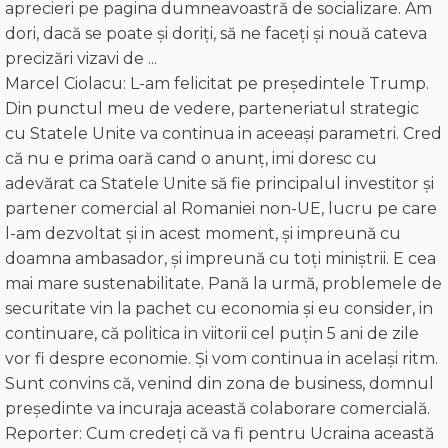
aprecieri pe pagina dumneavoastră de socializare. Am
dori, dacă se poate și doriţi, să ne faceți și nouă cateva
precizări vizavi de ...
Marcel Ciolacu: L-am felicitat pe președintele Trump.
Din punctul meu de vedere, parteneriatul strategic
cu Statele Unite va continua in aceeași parametri. Cred
că nu e prima oară cand o anunț, imi doresc cu
adevărat ca Statele Unite să fie principalul investitor și
partener comercial al Romaniei non-UE, lucru pe care
l-am dezvoltat și in acest moment, și impreună cu
doamna ambasador, și impreună cu toți miniștrii. E cea
mai mare sustenabilitate. Pană la urmă, problemele de
securitate vin la pachet cu economia și eu consider, in
continuare, că politica in viitorii cel puțin 5 ani de zile
vor fi despre economie. Și vom continua in același ritm.
Sunt convins că, venind din zona de business, domnul
președinte va incuraja această colaborare comercială.
Reporter: Cum credeți că va fi pentru Ucraina această