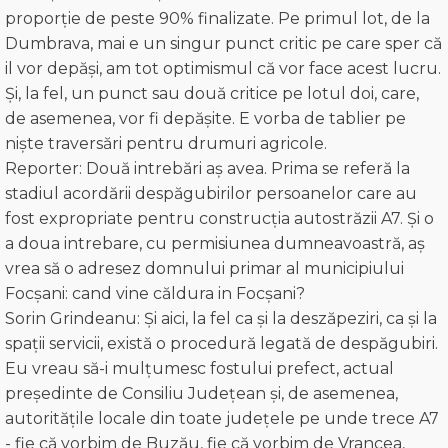
proporție de peste 90% finalizate. Pe primul lot, de la
Dumbrava, mai e un singur punct critic pe care sper că
il vor depăși, am tot optimismul că vor face acest lucru.
Și, la fel, un punct sau două critice pe lotul doi, care,
de asemenea, vor fi depășite. E vorba de tablier pe
niște traversări pentru drumuri agricole.
Reporter: Două intrebări aș avea. Prima se referă la
stadiul acordării despăgubirilor persoanelor care au
fost expropriate pentru construcția autostrăzii A7. Și o
a doua intrebare, cu permisiunea dumneavoastră, aș
vrea să o adresez domnului primar al municipiului
Focșani: cand vine căldura in Focșani?
Sorin Grindeanu: Și aici, la fel ca și la deszăpeziri, ca și la
spații servicii, există o procedură legată de despăgubiri.
Eu vreau să-i mulțumesc fostului prefect, actual
președinte de Consiliu Județean și, de asemenea,
autoritățile locale din toate județele pe unde trece A7
- fie că vorbim de Buzău, fie că vorbim de Vrancea,