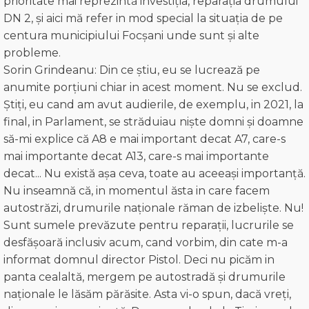
prioritate mai reprezintă investiția, reparația drumului
DN 2, şi aici mă refer in mod special la situația de pe
centura municipiului Focșani unde sunt și alte
probleme.
Sorin Grindeanu: Din ce ştiu, eu se lucrează pe
anumite porțiuni chiar in acest moment. Nu se exclud.
Știți, eu cand am avut audierile, de exemplu, in 2021, la
final, in Parlament, se străduiau niște domni şi doamne
să-mi explice că A8 e mai important decat A7, care-s
mai importante decat A13, care-s mai importante
decat... Nu există așa ceva, toate au aceeași importanță.
Nu inseamnă că, in momentul ăsta in care facem
autostrăzi, drumurile naționale răman de izbelişte. Nu!
Sunt sumele prevăzute pentru reparații, lucrurile se
desfășoară inclusiv acum, cand vorbim, din cate m-a
informat domnul director Pistol. Deci nu picăm in
panta cealaltă, mergem pe autostradă și drumurile
naționale le lăsăm părăsite. Asta vi-o spun, dacă vreți,