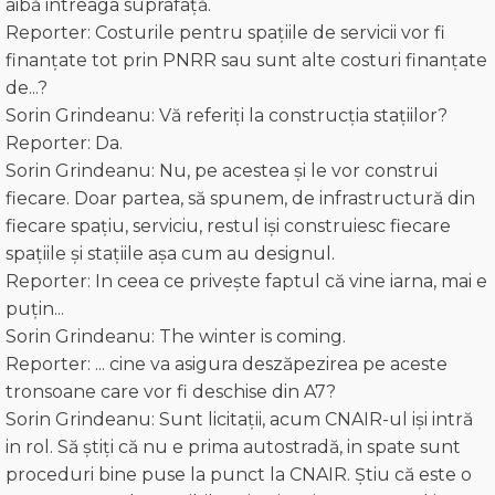
aibă intreaga suprafață.
Reporter: Costurile pentru spațiile de servicii vor fi
finanțate tot prin PNRR sau sunt alte costuri finanțate
de...?
Sorin Grindeanu: Vă referiți la construcția stațiilor?
Reporter: Da.
Sorin Grindeanu: Nu, pe acestea și le vor construi
fiecare. Doar partea, să spunem, de infrastructură din
fiecare spațiu, serviciu, restul iși construiesc fiecare
spațiile și stațiile așa cum au designul.
Reporter: In ceea ce privește faptul că vine iarna, mai e
puțin...
Sorin Grindeanu: The winter is coming.
Reporter: ... cine va asigura deszăpezirea pe aceste
tronsoane care vor fi deschise din A7?
Sorin Grindeanu: Sunt licitații, acum CNAIR-ul iși intră
in rol. Să știți că nu e prima autostradă, in spate sunt
proceduri bine puse la punct la CNAIR. Știu că este o