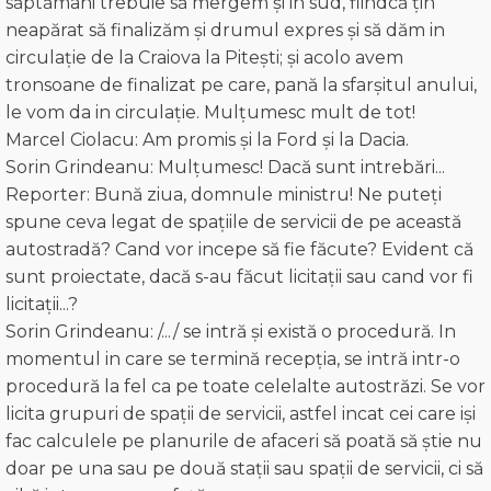
săptămani trebuie să mergem și in sud, fiindcă țin
neapărat să finalizăm și drumul expres și să dăm in
circulație de la Craiova la Pitești; și acolo avem
tronsoane de finalizat pe care, pană la sfarșitul anului,
le vom da in circulație. Mulțumesc mult de tot!
Marcel Ciolacu: Am promis și la Ford și la Dacia.
Sorin Grindeanu: Mulțumesc! Dacă sunt intrebări...
Reporter: Bună ziua, domnule ministru! Ne puteți
spune ceva legat de spațiile de servicii de pe această
autostradă? Cand vor incepe să fie făcute? Evident că
sunt proiectate, dacă s-au făcut licitații sau cand vor fi
licitații...?
Sorin Grindeanu: /.../ se intră și există o procedură. In
momentul in care se termină recepția, se intră intr-o
procedură la fel ca pe toate celelalte autostrăzi. Se vor
licita grupuri de spații de servicii, astfel incat cei care iși
fac calculele pe planurile de afaceri să poată să știe nu
doar pe una sau pe două stații sau spații de servicii, ci să