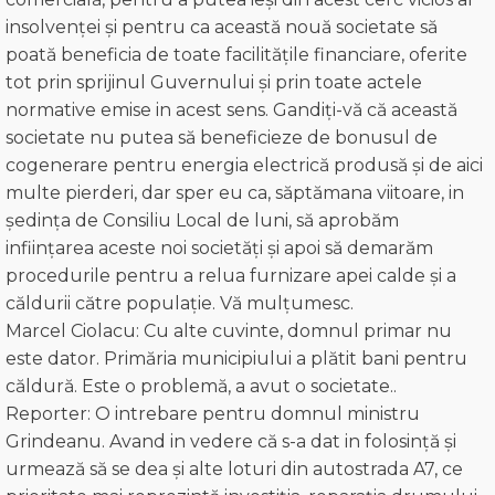
insolvenței și pentru ca această nouă societate să
poată beneficia de toate facilitățile financiare, oferite
tot prin sprijinul Guvernului și prin toate actele
normative emise in acest sens. Gandiți-vă că această
societate nu putea să beneficieze de bonusul de
cogenerare pentru energia electrică produsă și de aici
multe pierderi, dar sper eu ca, săptămana viitoare, in
ședința de Consiliu Local de luni, să aprobăm
inființarea aceste noi societăți și apoi să demarăm
procedurile pentru a relua furnizare apei calde și a
căldurii către populație. Vă mulțumesc.
Marcel Ciolacu: Cu alte cuvinte, domnul primar nu
este dator. Primăria municipiului a plătit bani pentru
căldură. Este o problemă, a avut o societate..
Reporter: O intrebare pentru domnul ministru
Grindeanu. Avand in vedere că s-a dat in folosință și
urmează să se dea și alte loturi din autostrada A7, ce