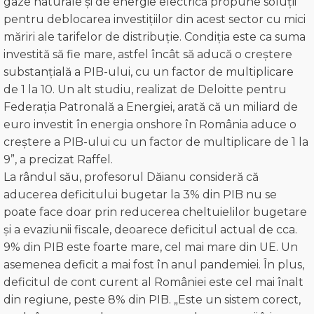
gaze naturale și de energie electrică propune soluții
pentru deblocarea investițiilor din acest sector cu mici
măriri ale tarifelor de distribuție. Condiția este ca suma
investită să fie mare, astfel încât să aducă o creștere
substanțială a PIB-ului, cu un factor de multiplicare
de 1 la 10. Un alt studiu, realizat de Deloitte pentru
Federația Patronală a Energiei, arată că un miliard de
euro investit în energia onshore în România aduce o
creștere a PIB-ului cu un factor de multiplicare de 1 la
9”, a precizat Raffel.
La rândul său, profesorul Dăianu consideră că
aducerea deficitului bugetar la 3% din PIB nu se
poate face doar prin reducerea cheltuielilor bugetare
și a evaziunii fiscale, deoarece deficitul actual de cca.
9% din PIB este foarte mare, cel mai mare din UE. Un
asemenea deficit a mai fost în anul pandemiei. În plus,
deficitul de cont curent al României este cel mai înalt
din regiune, peste 8% din PIB. „Este un sistem corect,