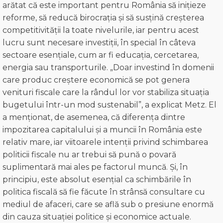
arătat că este important pentru România să inițieze
reforme, să reducă birocrația și să susțină creșterea
competitivității la toate nivelurile, iar pentru acest
lucru sunt necesare investiții, în special în câteva
sectoare esențiale, cum ar fi educația, cercetarea,
energia sau transporturile. „Doar investind în domenii
care produc creștere economică se pot genera
venituri fiscale care la rândul lor vor stabiliza situația
bugetului într-un mod sustenabil”, a explicat Metz. El
a menționat, de asemenea, că diferența dintre
impozitarea capitalului și a muncii în România este
relativ mare, iar viitoarele intenții privind schimbarea
politicii fiscale nu ar trebui să pună o povară
suplimentară mai ales pe factorul muncă. Și, în
principiu, este absolut esențial ca schimbările în
politica fiscală să fie făcute în strânsă consultare cu
mediul de afaceri, care se află sub o presiune enormă
din cauza situației politice și economice actuale.