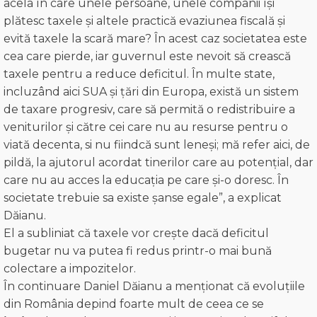
acela în care unele persoane, unele companii își
plătesc taxele și altele practică evaziunea fiscală și
evită taxele la scară mare? În acest caz societatea este
cea care pierde, iar guvernul este nevoit să crească
taxele pentru a reduce deficitul. În multe state,
incluzând aici SUA și țări din Europa, există un sistem
de taxare progresiv, care să permită o redistribuire a
veniturilor și către cei care nu au resurse pentru o
viată decenta, si nu fiindcă sunt leneși; mă refer aici, de
pildă, la ajutorul acordat tinerilor care au potențial, dar
care nu au acces la educația pe care și-o doresc. În
societate trebuie sa existe șanse egale”, a explicat
Dăianu.
El a subliniat că taxele vor crește dacă deficitul
bugetar nu va putea fi redus printr-o mai bună
colectare a impozitelor.
În continuare Daniel Dăianu a menționat că evoluțiile
din România depind foarte mult de ceea ce se