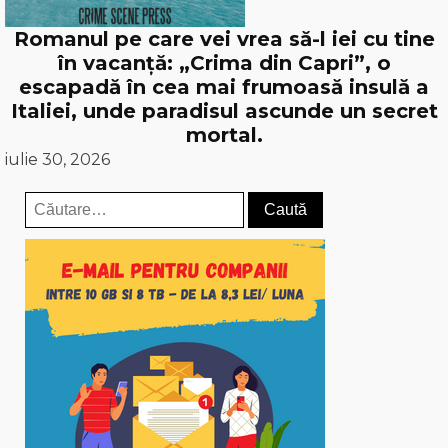
Romanul pe care vei vrea să-l iei cu tine
în vacanță: „Crima din Capri”, o
escapadă în cea mai frumoasă insulă a
Italiei, unde paradisul ascunde un secret
mortal.
iulie 30, 2026
Caută
după: