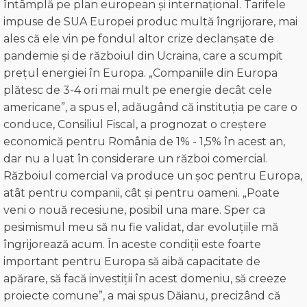
întâmplă pe plan european și internațional. Tarifele
impuse de SUA Europei produc multă îngrijorare, mai
ales că ele vin pe fondul altor crize declanșate de
pandemie și de războiul din Ucraina, care a scumpit
prețul energiei în Europa. „Companiile din Europa
plătesc de 3-4 ori mai mult pe energie decât cele
americane”, a spus el, adăugând că instituția pe care o
conduce, Consiliul Fiscal, a prognozat o creștere
economică pentru România de 1% - 1,5% în acest an,
dar nu a luat în considerare un război comercial.
Războiul comercial va produce un șoc pentru Europa,
atât pentru companii, cât și pentru oameni. „Poate
veni o nouă recesiune, posibil una mare. Sper ca
pesimismul meu să nu fie validat, dar evoluțiile mă
îngrijorează acum. În aceste condiții este foarte
important pentru Europa să aibă capacitate de
apărare, să facă investiții în acest domeniu, să creeze
proiecte comune”, a mai spus Dăianu, precizând că