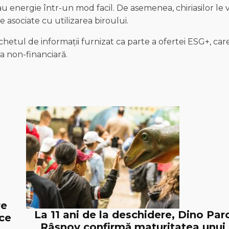
u energie într-un mod facil. De asemenea, chiriasilor le 
e asociate cu utilizarea biroului.
chetul de informații furnizat ca parte a ofertei ESG+, car
a non-financiară.
re
La 11 ani de la deschidere, Dino Par
ice
Râșnov confirmă maturitatea unui