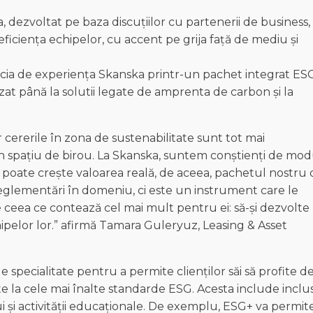
, dezvoltat pe baza discuțiilor cu partenerii de business,
 eficiența echipelor, cu accent pe grija față de mediu și
eneficia de experiența Skanska printr-un pachet integrat ES
lizat până la solutii legate de amprenta de carbon și la
ar cererile în zona de sustenabilitate sunt tot mai
un spațiu de birou. La Skanska, suntem conștienți de mod
or poate crește valoarea reală, de aceea, pachetul nostru
reglementări în domeniu, ci este un instrument care le
 ceea ce contează cel mai mult pentru ei: să-și dezvolte
chipelor lor.” afirmă Tamara Guleryuz, Leasing & Asset
specialitate pentru a permite clienților săi să profite d
ate la cele mai înalte standarde ESG. Acesta include inclus
lui și activității educaționale. De exemplu, ESG+ va permit