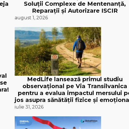
eja
Soluții Complexe de Mentenanță,
Reparații și Autorizare ISCIR
august 1, 2026
val
MedLife lansează primul studiu
 se
observațional pe Via Transilvanica
ra!
pentru a evalua impactul mersului p
jos asupra sănătății fizice și emoționa
iulie 31, 2026