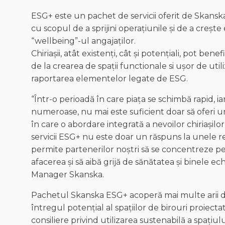
ESG+ este un pachet de servicii oferit de Skanska
cu scopul de a sprijini operațiunile și de a crește
“wellbeing”-ul angajaților.
Chiriașii, atât existenți, cât și potențiali, pot b
de la crearea de spații functionale si ușor de uti
raportarea elementelor legate de ESG.
“Într-o perioadă în care piața se schimbă rapid, i
numeroase, nu mai este suficient doar să oferi 
în care o abordare integrată a nevoilor chiriașil
servicii ESG+ nu este doar un răspuns la unele 
permite partenerilor noștri să se concentreze pe
afacerea și să aibă grijă de sănătatea și binele e
Manager Skanska.
Pachetul Skanska ESG+ acoperă mai multe arii de 
întregul potențial al spațiilor de birouri proiect
consiliere privind utilizarea sustenabilă a spațiu