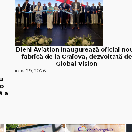
Diehl Aviation inaugurează oficial no
fabrică de la Craiova, dezvoltată de
Global Vision
iulie 29, 2026
u
 o
ă a