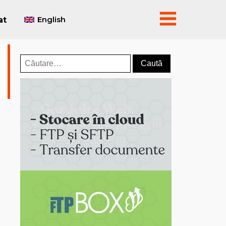
English
at
Caută
după: