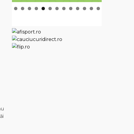
nu
ăi