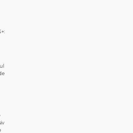
G+:
ul
 de
e
iv
e