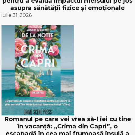
pentru a evalua impactul mersului pe jos
asupra sănătății fizice și emoționale
iulie 31, 2026
Romanul pe care vei vrea să-l iei cu tine
în vacanță: „Crima din Capri”, o
escapadă în cea mai frumoasă insulă a