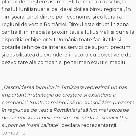
planul de creștere asumat, SII România a deschis, la
finalul lunii ianuarie, cel de-al doilea birou regional, în
Timișoara, unul dintre polii economici și culturali ai
regiunii de vest a României. Biroul este situat în zona
centrală, în imediata proximitate a Iulius Mall și pune la
dispoziția echipelor SII România toate facilitățile și
dotările tehnice de interes, servicii de suport, precum
și posibilitatea de extindere în acord cu obiectivele de
dezvoltare ale companiei pe termen scurt și mediu.
„Deschiderea biroului în Timișoara reprezintă un pas
important în strategia de creștere și extindere a
companiei. Suntem mândri să ne consolidăm prezența
în regiunea de vest a României și să fim mai aproape
de
clienții
și
echipele
no
astre
, oferindu-le
s
ervicii
IT
și
suport de înaltă calitate
”, declară reprezentanții
companiei.