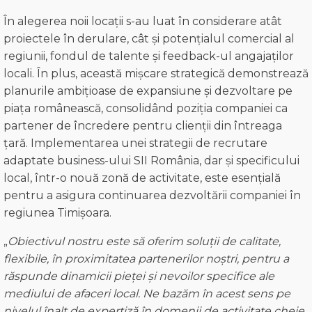
În alegerea noii locații s-au luat în considerare atât
proiectele în derulare, cât și potențialul comercial al
regiunii, fondul de talente și feedback-ul angajaților
locali. În plus, această mișcare strategică demonstrează
planurile ambițioase de expansiune și dezvoltare pe
piața românească, consolidând poziția companiei ca
partener de încredere pentru clienții din întreaga
țară. Implementarea unei strategii de recrutare
adaptate business-ului SII România, dar și specificului
local, într-o nouă zonă de activitate, este esențială
pentru a asigura continuarea dezvoltării companiei în
regiunea Timișoara.
„
Obiectivul nostru este să oferim soluții de calitate,
flexibile, în proximitatea partenerilor noștri, pentru a
răspunde dinamicii pieței și nevoilor specifice ale
mediului de afaceri local. Ne bazăm în aces
t
sens pe
nivelul înalt de expertiză în domenii de activitate cheie