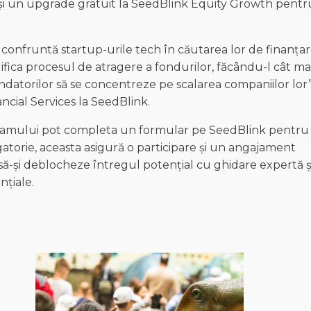
i un upgrade gratuit la SeedBlink Equity Growth pentr
confruntă startup-urile tech în căutarea lor de finanțar
fica procesul de atragere a fondurilor, făcându-l cât ma
 fondatorilor să se concentreze pe scalarea companiilor lor”
cial Services la SeedBlink.
ogramului pot completa un formular pe SeedBlink pentru
igatorie, aceasta asigură o participare și un angajament
 să-și deblocheze întregul potențial cu ghidare expertă ș
nțiale.