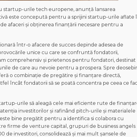
tru startup-urile tech europene, anunță lansarea
vă este concepută pentru a sprijini startup-urile aflate 
de afaceri și obținerea finanțării necesare pentru a
zionară într-o afacere de succes depinde adesea de
rovocările unice cu care se confruntă fondatorii,
 comprehensiv și prietenos pentru fondatori, destinat 
iunile de care au nevoie pentru a prospera. Spre deosebi
eră o combinație de pregătire și finanțare directă,
tfel încât fondatorii să se poată concentra pe ceea ce fa
artup-urile să aleagă cele mai eficiente rute de finanțar
nția investitorilor și rafinând pitch-urile și materialele
este bine pregătit pentru a identifica si colabora cu
ătre firme de venture capital, grupuri de business angels 
 de investitori, consolidează și mai mult șansele de