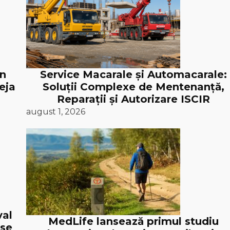
în
Service Macarale și Automacarale:
eja
Soluții Complexe de Mentenanță,
Reparații și Autorizare ISCIR
august 1, 2026
val
MedLife lansează primul studiu
 se