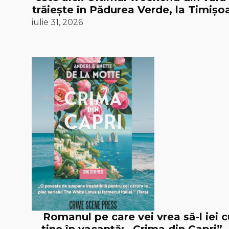
trăiește în Pădurea Verde, la Timișoa
iulie 31, 2026
Romanul pe care vei vrea să-l iei c