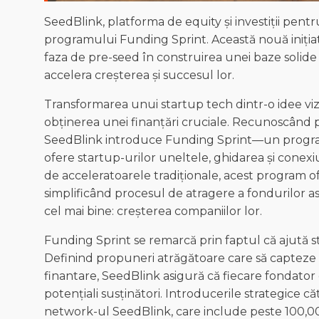
SeedBlink, platforma de equity și investiții pen
programului Funding Sprint. Această nouă inițiati
faza de pre-seed în construirea unei baze solide 
accelera creșterea și succesul lor.
Transformarea unui startup tech dintr-o idee vi
obținerea unei finanțări cruciale. Recunoscând p
SeedBlink introduce Funding Sprint—un program
ofere startup-urilor uneltele, ghidarea și conex
de acceleratoarele tradiționale, acest program of
simplificând procesul de atragere a fondurilor as
cel mai bine: creșterea companiilor lor.
Funding Sprint se remarcă prin faptul că ajută st
Definind propuneri atrăgătoare care să capteze ate
finantare, SeedBlink asigură că fiecare fondator 
potențiali susținători. Introducerile strategice c
network-ul SeedBlink, care include peste 100,000