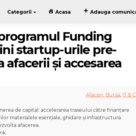
Categorii
Acasa
Adauga comunic
 programul Funding
ini startup-urile pre-
 afacerii și accesarea
Afaceri
,
Bursa
,
IT & C
nerea de capital: accelerarea traseului către finanțare
or materialele esențiale, ghidare și infrastructura
ezvolta afacerea.
nk.