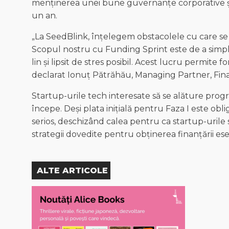
menținerea unei bune guvernanțe corporative ș
un an.
„La SeedBlink, înțelegem obstacolele cu care se 
Scopul nostru cu Funding Sprint este de a simpli
lin și lipsit de stres posibil. Acest lucru permite
declarat Ionuț Pătrăhău, Managing Partner, Finan
Startup-urile tech interesate să se alăture pr
începe. Deși plata inițială pentru Faza I este obl
serios, deschizând calea pentru ca startup-urile
strategii dovedite pentru obținerea finanțării ese
ALTE ARTICOLE