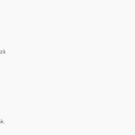
ază
k.
d