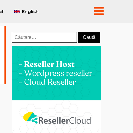
English
at
Caută
după: