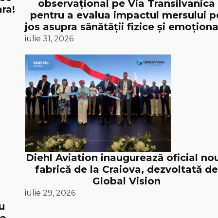
observațional pe Via Transilvanica
ra!
pentru a evalua impactul mersului p
jos asupra sănătății fizice și emoționa
iulie 31, 2026
Diehl Aviation inaugurează oficial no
fabrică de la Craiova, dezvoltată de
Global Vision
iulie 29, 2026
u