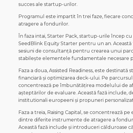
succes ale startup-urilor.
Programul este impartit în trei faze, fiecare con
atragere a fondurilor.
În faza intai, Starter Pack, startup-urile încep cu
SeedBlink Equity Starter pentru un an. Această f
sesiuni de consultanță pentru crearea unui parc
stabilește elementele fundamentale necesare pen
Faza a doua, Assisted Readiness, este destinată 
financiară și optimizarea deck-ului. Pe parcursul
concentrează pe îmbunătățirea modelului de aface
așteptărilor de evaluare. Această fază include, d
institutionali europeeni și propuneri personaliza
Faza a treia, Raising Capital, se concentrează pe 
dintre diferite instrumente de atragere a fonduril
Această fază include și introduceri călduroase că