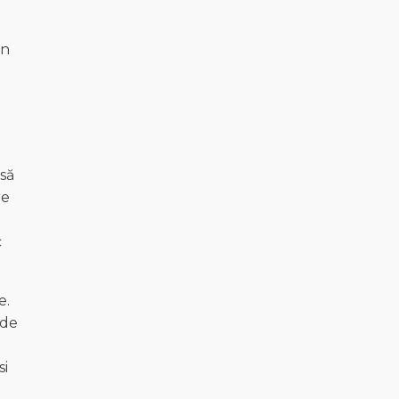
în
să
re
c
e.
 de
si