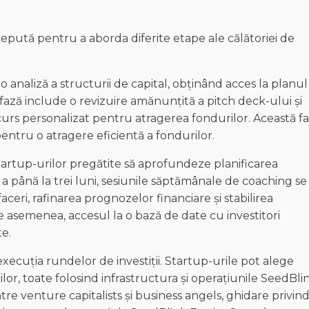
cepută pentru a aborda diferite etape ale călătoriei de
 o analiză a structurii de capital, obținând acces la planul
ază include o revizuire amănunțită a pitch deck-ului și
urs personalizat pentru atragerea fondurilor. Această f
tru o atragere eficientă a fondurilor.
startup-urilor pregătite să aprofundeze planificarea
 a până la trei luni, sesiunile săptămânale de coaching se
ri, rafinarea prognozelor financiare și stabilirea
e asemenea, accesul la o bază de date cu investitori
te.
execuția rundelor de investiții. Startup-urile pot alege
or, toate folosind infrastructura și operațiunile SeedBlin
tre venture capitalists și business angels, ghidare privin