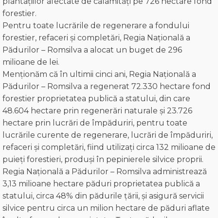
plantațiilor afectate de calamități pe 726 hectare fond
forestier.
Pentru toate lucrările de regenerare a fondului
forestier, refaceri și completări, Regia Națională a
Pădurilor – Romsilva a alocat un buget de 296
milioane de lei.
Menționăm că în ultimii cinci ani, Regia Națională a
Pădurilor – Romsilva a regenerat 72.330 hectare fond
forestier proprietatea publică a statului, din care
48.604 hectare prin regenerări naturale și 23.726
hectare prin lucrări de împăduriri, pentru toate
lucrările curente de regenerare, lucrări de împăduriri,
refaceri și completări, fiind utilizați circa 132 milioane de
puieți forestieri, produși în pepinierele silvice proprii.
Regia Națională a Pădurilor – Romsilva administrează
3,13 milioane hectare păduri proprietatea publică a
statului, circa 48% din pădurile țării, și asigură servicii
silvice pentru circa un milion hectare de păduri aflate