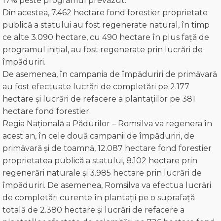
17% peste programul prevăzut.
Din acestea, 7.462 hectare fond forestier proprietate
publică a statului au fost regenerate natural, în timp
ce alte 3.090 hectare, cu 490 hectare în plus față de
programul inițial, au fost regenerate prin lucrări de
împăduriri.
De asemenea, în campania de împăduriri de primăvară
au fost efectuate lucrări de completări pe 2.177
hectare și lucrări de refacere a plantațiilor pe 381
hectare fond forestier.
Regia Națională a Pădurilor – Romsilva va regenera în
acest an, în cele două campanii de împăduriri, de
primăvară și de toamnă, 12.087 hectare fond forestier
proprietatea publică a statului, 8.102 hectare prin
regenerări naturale și 3.985 hectare prin lucrări de
împăduriri. De asemenea, Romsilva va efectua lucrări
de completări curente în plantații pe o suprafață
totală de 2.380 hectare și lucrări de refacere a