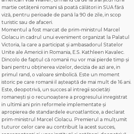
martie cetățenii romani să poată călători in SUA fără
viză, pentru perioade de pană la 90 de zile, in scop
turistic sau de afaceri.
Momentul a fost marcat de prim-ministrul Marcel
Ciolacu in cadrul unui eveniment organizat la Palatul
Victoria, la care a participat și ambasadorul Statelor
Unite ale Americii in Romania, E.S. Kathleen Kavalec.
Dincolo de faptul că romanii nu vor mai pierde timp și
bani pentru obținerea vizelor, decizia de azi are, in
primul rand, o valoare simbolică. Este un moment
istoric pe care romanii il așteaptă de mai mult de 16 ani.
Este, deopotrivă, un succes al intregii societăți
romanești și o recunoaștere a progresului inregistrat
in ultimii ani prin reformele implementate și
apropierea de standardele euroatlantice, a declarat
prim-ministrul Marcel Ciolacu. Premierul a mulțumit
tuturor celor care au contribuit la acest succes,