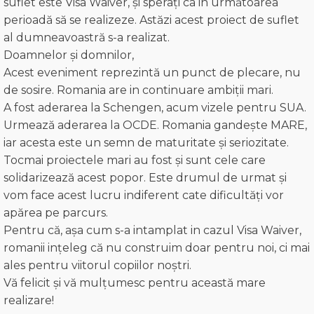
suflet este Visa Waiver, și sperați ca in următoarea
perioadă să se realizeze. Astăzi acest proiect de suflet
al dumneavoastră s-a realizat.
Doamnelor și domnilor,
Acest eveniment reprezintă un punct de plecare, nu
de sosire. Romania are in continuare ambiții mari.
A fost aderarea la Schengen, acum vizele pentru SUA.
Urmează aderarea la OCDE. Romania gandește MARE,
iar acesta este un semn de maturitate și seriozitate.
Tocmai proiectele mari au fost și sunt cele care
solidarizează acest popor. Este drumul de urmat și
vom face acest lucru indiferent cate dificultăți vor
apărea pe parcurs.
Pentru că, așa cum s-a intamplat in cazul Visa Waiver,
romanii ințeleg că nu construim doar pentru noi, ci mai
ales pentru viitorul copiilor noștri.
Vă felicit și vă mulțumesc pentru această mare
realizare!