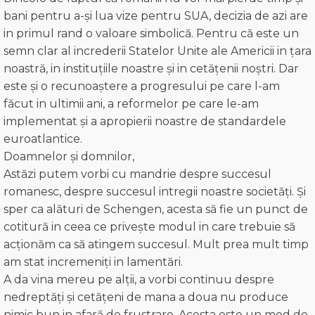
bani pentru a-și lua vize pentru SUA, decizia de azi are
in primul rand o valoare simbolică. Pentru că este un
semn clar al increderii Statelor Unite ale Americii in țara
noastră, in instituțiile noastre și in cetățenii noștri. Dar
este și o recunoaștere a progresului pe care l-am
făcut in ultimii ani, a reformelor pe care le-am
implementat și a apropierii noastre de standardele
euroatlantice.
Doamnelor și domnilor,
Astăzi putem vorbi cu mandrie despre succesul
romanesc, despre succesul intregii noastre societăți. Și
sper ca alături de Schengen, acesta să fie un punct de
cotitură in ceea ce privește modul in care trebuie să
acționăm ca să atingem succesul. Mult prea mult timp
am stat incremeniți in lamentări.
A da vina mereu pe alții, a vorbi continuu despre
nedreptăți și cetățeni de mana a doua nu produce
nimic bun in afară de frustrare. Acesta este un mod de