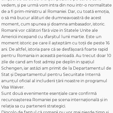
vedem, și pe urmă vom intra din nou intr-o normalitate
de a fi prim-ministru al Romaniei. Dar, cu toată emoția,
o să mă bucur alături de dumneavoastră de acest
moment, cum spunea și doamna ambasador, istoric.
Romanii vor călători fără vize in Statele Unite ale
Americii incepand cu sfarșitul lunii martie. Este un
moment istoric pe care il așteptăm cu toții de peste 16
ani. De altfel, istoria pare că se desfășoară foarte rapid
pentru Romania in această perioadă. Au trecut doar 10
zile de cand am fost admiși pe deplin in spațiul
Schengen, iar astăzi am primit de la Departamentul de
Stat și Departamentul pentru Securitate Internă
anunțul oficial al includerii țării noastre in programul
Visa Waiver.
Sunt două evenimente esențiale care confirmă
recunoașterea Romaniei pe scena internațională și in
relația sa cu partenerii strategici.
Dincolo de faptul că romanii nu vor mai pierde timp și