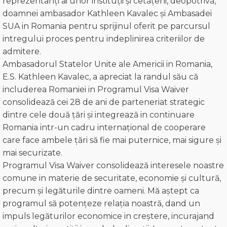
reprezentanți ai unor instituții și cetățeni, deopotrivă,
doamnei ambasador Kathleen Kavalec și Ambasadei
SUA in Romania pentru sprijinul oferit pe parcursul
intregului proces pentru indeplinirea criteriilor de
admitere.
Ambasadorul Statelor Unite ale Americii in Romania,
E.S. Kathleen Kavalec, a apreciat la randul său că
includerea Romaniei in Programul Visa Waiver
consolidează cei 28 de ani de parteneriat strategic
dintre cele două țări și integrează in continuare
Romania intr-un cadru internațional de cooperare
care face ambele țări să fie mai puternice, mai sigure și
mai securizate.
Programul Visa Waiver consolidează interesele noastre
comune in materie de securitate, economie și cultură,
precum și legăturile dintre oameni. Mă aștept ca
programul să potențeze relația noastră, dand un
impuls legăturilor economice in creștere, incurajand