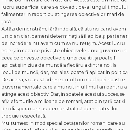
lucru superficial care s-a dovedit de-a lungul timpului
falimentar in raport cu atingerea obiectivelor mari de
țară.
Astăzi demonstrăm, fără indoială, că atunci cand avem
un plan clar, oameni determinați să il aplice și parteneri
de incredere nu avem cum să nu reușim. Acest lucru
este și in ceea ce privește obiectivele unui guvern și in
ceea ce privește obiectivele unei coaliții, şi poate fi
aplicat și in ziua de muncă a fiecăruia dintre noi, la
locul de muncă, dar, mai ales, poate fi aplicat in politică.
De aceea, vreau să adresez mulțumiri echipei noastre
guvernamentale care a muncit in ultimul an pentru a
atinge acest obiectiv. Dar, in spatele acestui succes, se
află eforturile a milioane de romani, atat din țară cat și
din diaspora care au demonstrat că demnitatea lor
trebuie respectată.
Mulțumesc in mod special cetățenilor romani care au