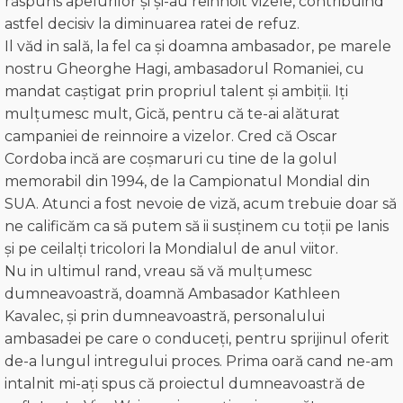
răspuns apelurilor și și-au reinnoit vizele, contribuind
astfel decisiv la diminuarea ratei de refuz.
Il văd in sală, la fel ca și doamna ambasador, pe marele
nostru Gheorghe Hagi, ambasadorul Romaniei, cu
mandat caștigat prin propriul talent și ambiții. Iți
mulțumesc mult, Gică, pentru că te-ai alăturat
campaniei de reinnoire a vizelor. Cred că Oscar
Cordoba incă are coșmaruri cu tine de la golul
memorabil din 1994, de la Campionatul Mondial din
SUA. Atunci a fost nevoie de viză, acum trebuie doar să
ne calificăm ca să putem să ii susținem cu toții pe Ianis
și pe ceilalți tricolori la Mondialul de anul viitor.
Nu in ultimul rand, vreau să vă mulțumesc
dumneavoastră, doamnă Ambasador Kathleen
Kavalec, și prin dumneavoastră, personalului
ambasadei pe care o conduceți, pentru sprijinul oferit
de-a lungul intregului proces. Prima oară cand ne-am
intalnit mi-ați spus că proiectul dumneavoastră de