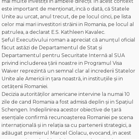
mai multe investiții in ambele direcții. In acest context
este important de menționat, incă o dată, că Statele
Unite au urcat, anul trecut, de pe locul cinci, pe lista
celor mai mari investitori străini in Romania, pe locul al
patrulea, a declarat E.S. Kathleen Kavalec.
Șeful Executivului roman a apreciat că anunțul oficial
făcut astăzi de Departamentul de Stat și
Departamentul pentru Securitate Internă al SUA
privind includerea țării noastre in Programul Visa
Waiver reprezintă un semnal clar al increderii Statelor
Unite ale Americii in țara noastră, in instituțiile și in
cetățenii Romaniei.
Decizia autorităților americane intervine la numai 10
zile de cand Romania a fost admisă deplin și in Spațiul
Schengen. Indeplinirea acestor obiective de țară
esențiale confirmă recunoașterea Romaniei pe scena
internațională și in relația sa cu partenerii strategici, a
adăugat premierul Marcel Ciolacu, evocand, in acest