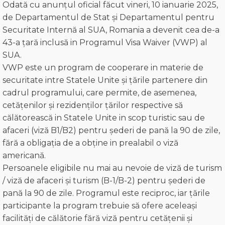
Odată cu anunțul oficial făcut vineri, 10 ianuarie 2025,
de Departamentul de Stat și Departamentul pentru
Securitate Internă al SUA, Romania a devenit cea de-a
43-a țară inclusă in Programul Visa Waiver (VWP) al
SUA.
VWP este un program de cooperare in materie de
securitate intre Statele Unite și țările partenere din
cadrul programului, care permite, de asemenea,
cetățenilor și rezidenților țărilor respective să
călătorească in Statele Unite in scop turistic sau de
afaceri (viză B1/B2) pentru șederi de pană la 90 de zile,
fără a obligația de a obține in prealabil o viză
americană.
Persoanele eligibile nu mai au nevoie de viză de turism
/ viză de afaceri și turism (B-1/B-2) pentru șederi de
pană la 90 de zile. Programul este reciproc, iar țările
participante la program trebuie să ofere aceleași
facilități de călătorie fără viză pentru cetățenii și