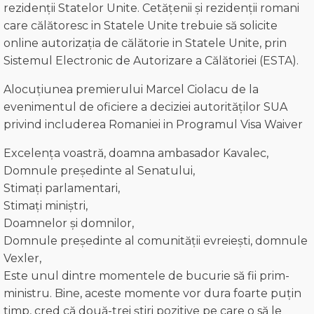
rezidenții Statelor Unite. Cetățenii și rezidenții romani
care călătoresc in Statele Unite trebuie să solicite
online autorizația de călătorie in Statele Unite, prin
Sistemul Electronic de Autorizare a Călătoriei (ESTA).
Alocuțiunea premierului Marcel Ciolacu de la
evenimentul de oficiere a deciziei autorităților SUA
privind includerea Romaniei in Programul Visa Waiver
Excelența voastră, doamna ambasador Kavalec,
Domnule președinte al Senatului,
Stimați parlamentari,
Stimați miniștri,
Doamnelor și domnilor,
Domnule președinte al comunității evreiești, domnule
Vexler,
Este unul dintre momentele de bucurie să fii prim-
ministru. Bine, aceste momente vor dura foarte puțin
timp, cred că două-trei știri pozitive pe care o să le