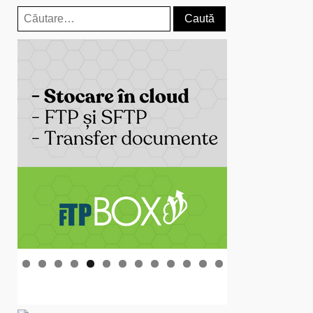
Caută
după: