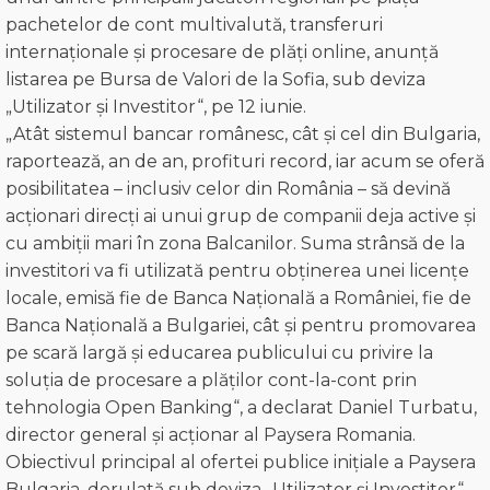
pachetelor de cont multivalută, transferuri
internaționale și procesare de plăți online, anunță
listarea pe Bursa de Valori de la Sofia, sub deviza
„Utilizator și Investitor“, pe 12 iunie.
„Atât sistemul bancar românesc, cât și cel din Bulgaria,
raportează, an de an, profituri record, iar acum se oferă
posibilitatea – inclusiv celor din România – să devină
acționari direcți ai unui grup de companii deja active și
cu ambiții mari în zona Balcanilor. Suma strânsă de la
investitori va fi utilizată pentru obținerea unei licențe
locale, emisă fie de Banca Națională a României, fie de
Banca Națională a Bulgariei, cât și pentru promovarea
pe scară largă și educarea publicului cu privire la
soluția de procesare a plăților cont-la-cont prin
tehnologia Open Banking“, a declarat Daniel Turbatu,
director general și acționar al Paysera Romania.
Obiectivul principal al ofertei publice inițiale a Paysera
Bulgaria, derulată sub deviza „Utilizator și Investitor“,