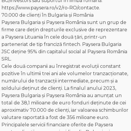
BG/investors sau suportul în limba română:
https://www.paysera.ro/v2/ro-RO/contacte.
70.000 de clienți în Bulgaria și România
Paysera Bulgaria și Paysera România sunt un grup de
firme care dețin drepturile exclusive de reprezentare
a Paysera Lituania în cele două țări, printr-un
parteneriat de tip franciză fintech. Paysera Bulgaria
JSC deține 95% din capitalul social al Paysera România
SRL.
Cele două companii au înregistrat evoluții constant
pozitive în ultimii trei ani ale volumelor tranzacționate,
numărului de tranzacții intermediate, precum și a
soldului deținut de clienți. La finalul anului 2023,
Paysera Bulgaria și Paysera România au anunțat un
total de 38,1 milioane de euro fonduri deținute de cei
aproximativ 70.000 de clienți, iar valoarea schimburilor
valutare raportată a fost de 356 milioane euro.
Principalele servicii financiare oferite de Paysera