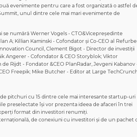
e două evenimente pentru care a fost organizată o astfel d
b Summit, unul dintre cele mai mari evenimente de
lui se numără Werner Vogels - CTO&Vicepreședinte
 A; Killian Kaminski - Cofondator și Co-CEO al Refurbe
vation Council, Clement Bigot - Director de investiții
ik Angerer - Cofondator & CEO Storyblok; Viktor
 de Rijdt - Fondator &CEO PlanRadar, Jevgeni Kabanov 
CEO Freepik; Mike Butcher - Editor at Large TechCrunch
e pitchuri cu 15 dintre cele mai interesante startup-uri
 preselectate își vor prezenta ideea de afaceri în trei
xperți format din investitori renumiți.
nternațională, de conexiuni cu investitori și de un pachet 