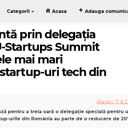
Categorii
Acasa
Adauga comunic
tă prin delegația
U-Startups Summit
ele mai mari
tartup-uri tech din
Afaceri
,
IT & C
ză pentru a treia oară
o delega
ție specială pentru 
tup-urile din România au parte de o reducere de 2