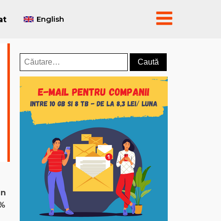
English
at
Caută
după:
un
0%