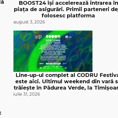
lă
BOOST24 își accelerează intrarea î
piața de asigurări. Primii parteneri de
folosesc platforma
august 3, 2026
Line-up-ul complet al CODRU Festiv
este aici. Ultimul weekend din vară 
trăiește în Pădurea Verde, la Timișoar
iulie 31, 2026
: