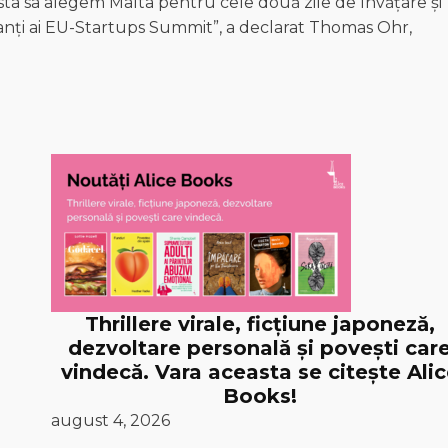
esta sa alegem Malta pentru cele două zile de învățare și
anți ai EU-Startups Summit”, a declarat Thomas Ohr,
Thrillere virale, ficțiune japoneză,
dezvoltare personală și povești car
vindecă. Vara aceasta se citește Ali
Books!
august 4, 2026