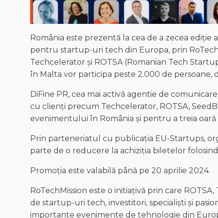
România este prezentă la cea de a zecea ediție
pentru startup-uri tech din Europa, prin RoTech
Techcelerator și ROTSA (Romanian Tech Startups 
în Malta vor participa peste 2.000 de persoane, d
DiFine PR, cea mai activă agentie de comunicare
cu clienți precum Techcelerator, ROTSA, SeedB
evenimentului în România și pentru a treia oară 
Prin parteneriatul cu publicația EU-Startups, o
parte de o reducere la achiziția biletelor folos
Promoția este valabilă până pe 20 aprilie 2024.
RoTechMission este o initiațivă prin care ROTSA, 
de startup-uri tech, investitori, specialiști și pas
importante evenimente de tehnologie din Europ