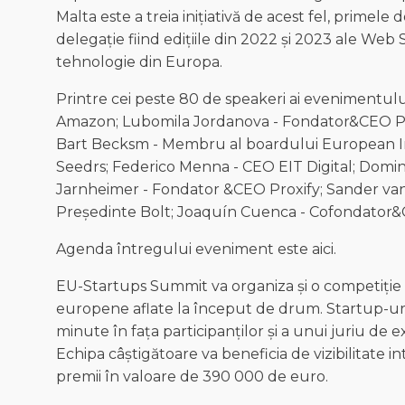
Malta este a treia inițiativă de acest fel, primel
delegație fiind edițiile din 2022 și 2023 ale We
tehnologie din Europa.
Printre cei peste 80 de speakeri ai evenimentu
Amazon; Lubomila Jordanova - Fondator&CEO Plan
Bart Becksm - Membru al boardului European Inno
Seedrs; Federico Menna - CEO EIT Digital; Domin
Jarnheimer - Fondator &CEO Proxify; Sander van
Președinte Bolt; Joaquín Cuenca - Cofondator&
Agenda întregului eveniment este aici.
EU-Startups Summit va organiza și o competiție d
europene aflate la început de drum. Startup-urile
minute în fața participanților și a unui juriu de e
Echipa câștigătoare va beneficia de vizibilitate i
premii în valoare de 390 000 de euro.