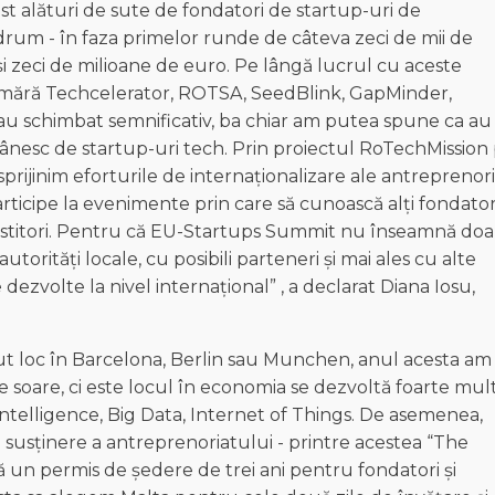
st alături de sute de fondatori de startup-uri de
 drum - în faza primelor runde de câteva zeci de mii de
e și zeci de milioane de euro. Pe lângă lucrul cu aceste
e numără Techcelerator, ROTSA, SeedBlink, GapMinder,
au schimbat semnificativ, ba chiar am putea spune ca au
nesc de startup-uri tech. Prin proiectul RoTechMission
sprijinim eforturile de internaționalizare ale antreprenor
articipe la evenimente prin care să cunoască alți fondator
investitori. Pentru că EU-Startups Summit nu înseamnă doa
autorități locale, cu posibili parteneri și mai ales cu alte
dezvolte la nivel internațional” , a declarat Diana Iosu,
ut loc în Barcelona, Berlin sau Munchen, anul acesta am
e soare, ci este locul în economia se dezvoltă foarte mul
Intelligence, Big Data, Internet of Things. De asemenea,
e susținere a antreprenoriatului - printre acestea “The
un permis de ședere de trei ani pentru fondatori și