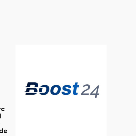
rc
i
e
 de