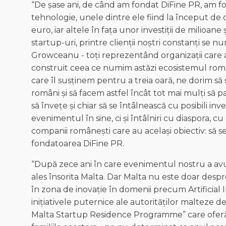
“De șase ani, de când am fondat DiFine PR, am fo
tehnologie, unele dintre ele fiind la început de
euro, iar altele în fața unor investiții de milioan
startup-uri, printre clienții noștri constanți s
Growceanu - toți reprezentând organizații care 
construit ceea ce numim astăzi ecosistemul româ
care îl susținem pentru a treia oară, ne dorim să 
români și să facem astfel încât tot mai mulți să p
să învețe și chiar să se întâlnească cu posibili 
evenimentul în sine, ci și întâlniri cu diaspora, cu 
companii românești care au același obiectiv: să se 
fondatoarea DiFine PR.
“După zece ani în care evenimentul nostru a av
ales însorita Malta. Dar Malta nu este doar despr
în zona de inovație în domenii precum Artificial 
inițiativele puternice ale autorităților malteze d
Malta Startup Residence Programme” care oferă 