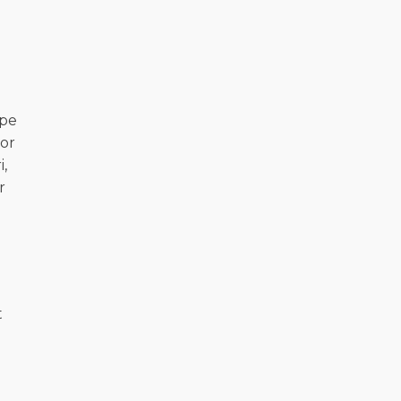
 pe
ior
i,
r
t