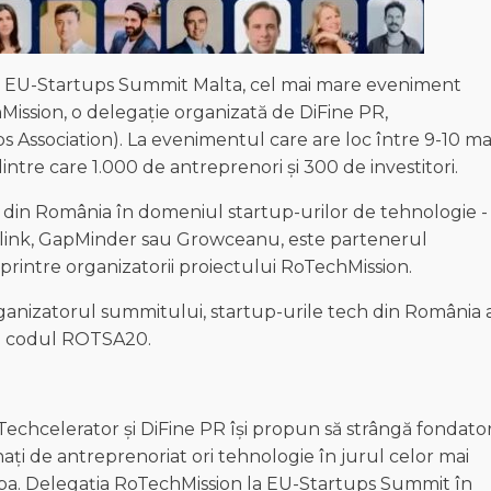
 a EU-Startups Summit Malta, cel mai mare eveniment
Mission, o delegație organizată de DiFine PR,
Association). La evenimentul care are loc între 9-10 ma
intre care 1.000 de antreprenori și 300 de investitori.
 din România în domeniul startup-urilor de tehnologie -
link, GapMinder sau Growceanu, este partenerul
printre organizatorii proiectului RoTechMission.
rganizatorul summitului, startup-urile tech din România 
ind codul ROTSA20.
Techcelerator și DiFine PR își propun să strângă fondator
ionați de antreprenoriat ori tehnologie în jurul celor mai
a. Delegația RoTechMission la EU-Startups Summit în