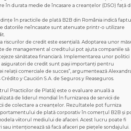
re în durata medie de încasare a creanțelor (DSO) față 
ndințe în practicile de plată B2B din România indică faptu
e datoriile neîncasate sunt atenuate printr-o utilizare
it.
a riscurilor de credit este esențială. Adoptarea unor măs
ate de management al creditului pot ajuta companiile să
rotejeze sănătatea financiară. Implementarea unor politici
 asiguratori de credit sunt pași importanți pentru
unei relații comerciale de succes”, argumentează Alexandr
Crédito y Caución S.A. de Seguros y Reaseguros.
l Practicilor de Plată) este o evaluare anuală a
alizată de liderul mondial în furnizarea de servicii de
icii de colectare a creanțelor. Rezultatele pot furniza
mportamentului de plată corporativ în comerțul B2B și p
dela viitorul mediului de afaceri. Acest lucru poate fi
 sau intenționează să facă afaceri pe piețele sondajului.