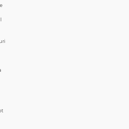
de
l
uri
a
ot