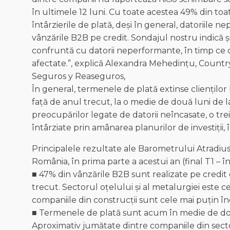
în ultimele 12 luni. Cu toate acestea 49% din to
întârzierile de plată, deși în general, datoriil
vânzările B2B pe credit. Sondajul nostru indică și
confruntă cu datorii neperformante, în timp ce 
afectate.”, explică Alexandra Mehedințu, Countr
Seguros y Reaseguros,
În general, termenele de plată extinse cliențil
față de anul trecut, la o medie de două luni de la
preocupărilor legate de datorii neîncasate, o tr
întârziate prin amânarea planurilor de investiții,
Principalele rezultate ale Barometrului Atradius 
România, în prima parte a acestui an (final T1 – 
■ 47% din vânzările B2B sunt realizate pe credit
trecut. Sectorul oțelului și al metalurgiei este ce
companiile din construcții sunt cele mai puțin înc
■ Termenele de plată sunt acum în medie de două 
Aproximativ jumătate dintre companiile din secto