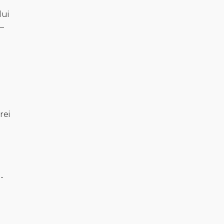
lui
 –
rei
-