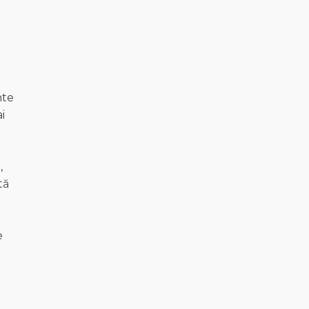
nte
i
,
tă
e