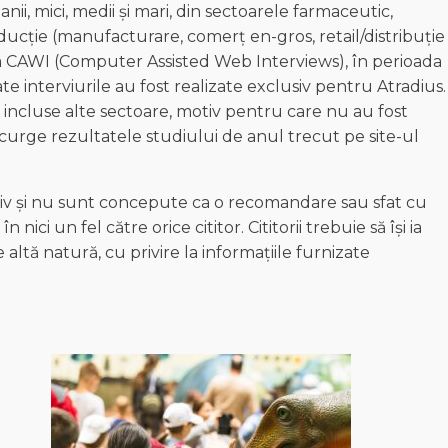
i, mici, medii și mari, din sectoarele farmaceutic,
ucție (manufacturare, comerț en-gros, retail/distribuție 
toda CAWI (Computer Assisted Web Interviews), în perioada
te interviurile au fost realizate exclusiv pentru Atradius.
incluse alte sectoare, motiv pentru care nu au fost
rcurge rezultatele studiului de anul trecut pe site-ul
ativ și nu sunt concepute ca o recomandare sau sfat cu
în nici un fel către orice cititor. Cititorii trebuie să își ia
altă natură, cu privire la informațiile furnizate