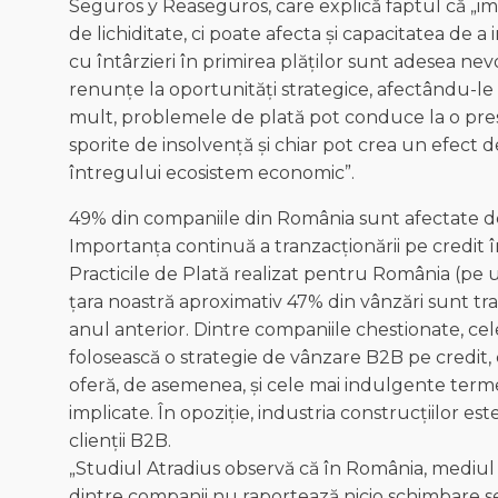
Seguros y Reaseguros, care explică faptul că „im
de lichiditate, ci poate afecta și capacitatea de a
cu întârzieri în primirea plăților sunt adesea nev
renunțe la oportunități strategice, afectându-le 
mult, problemele de plată pot conduce la o presi
sporite de insolvență și chiar pot crea un efect d
întregului ecosistem economic”.
49% din companiile din România sunt afectate de p
Importanța continuă a tranzacționării pe credit 
Practicile de Plată realizat pentru România (pe 
țara noastră aproximativ 47% din vânzări sunt tran
anul anterior. Dintre companiile chestionate, cel
folosească o strategie de vânzare B2B pe credit,
oferă, de asemenea, și cele mai indulgente terme
implicate. În opoziție, industria construcțiilor es
clienții B2B.
„Studiul Atradius observă că în România, mediul d
dintre companii nu raportează nicio schimbare s