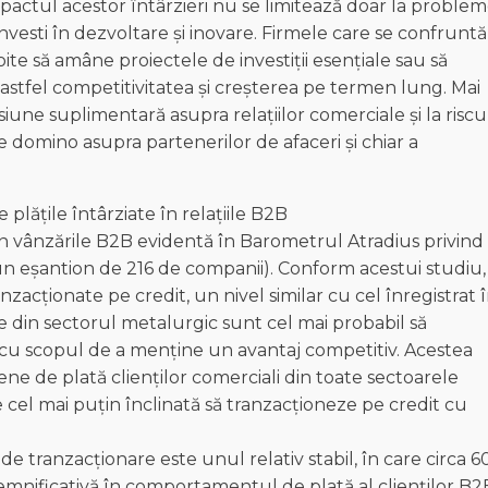
pactul acestor întârzieri nu se limitează doar la proble
 investi în dezvoltare și inovare. Firmele care se confruntă
oite să amâne proiectele de investiții esențiale sau să
astfel competitivitatea și creșterea pe termen lung. Mai
une suplimentară asupra relațiilor comerciale și la riscu
e domino asupra partenerilor de afaceri și chiar a
lățile întârziate în relațiile B2B
în vânzările B2B evidentă în Barometrul Atradius privind
un eșantion de 216 de companii). Conform acestui studiu,
zacționate pe credit, un nivel similar cu cel înregistrat 
e din sectorul metalurgic sunt cel mai probabil să
 cu scopul de a menține un avantaj competitiv. Acestea
ne de plată clienților comerciali din toate sectoarele
te cel mai puțin înclinată să tranzacționeze pe credit cu
e tranzacționare este unul relativ stabil, în care circa 
emnificativă în comportamentul de plată al clienților B2