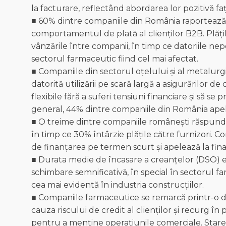
la facturare, reflectând abordarea lor pozitivă f
■ 60% dintre companiile din România raportează c
comportamentul de plată al clienților B2B. Plăț
vânzările între companii, în timp ce datoriile ne
sectorul farmaceutic fiind cel mai afectat.
■ Companiile din sectorul oțelului și al metalur
datorită utilizării pe scară largă a asigurărilor de
flexibile fără a suferi tensiuni financiare și să se
general, 44% dintre companiile din România apele
■ O treime dintre companiile românești răspund la
în timp ce 30% întârzie plățile către furnizori
de finanțarea pe termen scurt și apelează la fina
■ Durata medie de încasare a creanțelor (DSO) es
schimbare semnificativă, în special în sectorul far
cea mai evidentă în industria construcțiilor.
■ Companiile farmaceutice se remarcă printr-o 
cauza riscului de credit al clienților și recurg în 
pentru a menține operațiunile comerciale. Starea