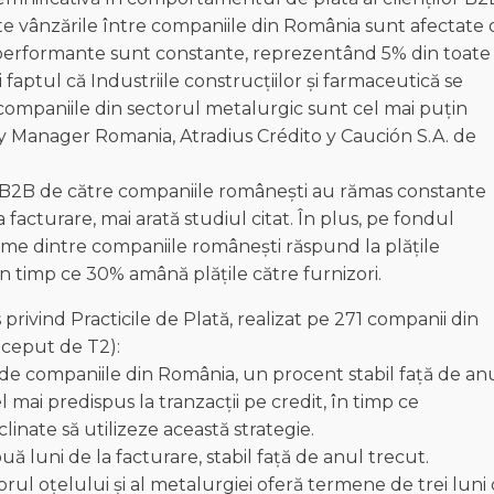
ate vânzările între companiile din România sunt afectate
e neperformante sunt constante, reprezentând 5% din toate
 faptul că Industriile construcțiilor și farmaceutică se
companiile din sectorul metalurgic sunt cel mai puțin
y Manager Romania, Atradius Crédito y Caución S.A. de
or B2B de către companiile românești au rămas constante
 facturare, mai arată studiul citat. În plus, pe fondul
eime dintre companiile românești răspund la plățile
 în timp ce 30% amână plățile către furnizori.
privind Practicile de Plată, realizat pe 271 companii din
început de T2):
 de companiile din România, un procent stabil față de an
l mai predispus la tranzacții pe credit, în timp ce
linate să utilizeze această strategie.
luni de la facturare, stabil față de anul trecut.
rul oțelului și al metalurgiei oferă termene de trei luni