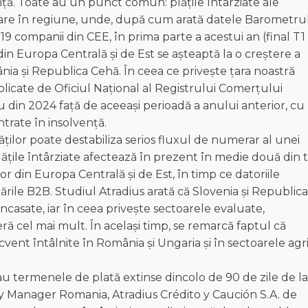
vență. Toate au un punct comun: plățile întârziate ale
mare în regiune, unde, după cum arată datele Barometru
.719 companii din CEE, în prima parte a acestui an (final T1
n Europa Centrală și de Est se așteaptă la o creștere a
nia și Republica Cehă. În ceea ce privește țara noastră
licate de Oficiul Național al Registrului Comerțului
u din 2024 față de aceeași perioadă a anului anterior, cu
trate în insolvență.
lăților poate destabiliza serios fluxul de numerar al unei
Plățile întârziate afectează în prezent în medie două din t
r din Europa Centrală și de Est, în timp ce datoriile
rile B2B. Studiul Atradius arată că Slovenia și Republica
ncasate, iar în ceea privește sectoarele evaluate,
ră cel mai mult. În același timp, se remarcă faptul că
cvent întâlnite în România și Ungaria și în sectoarele agri
au termenele de plată extinse dincolo de 90 de zile de la
 Manager Romania, Atradius Crédito y Caución S.A. de