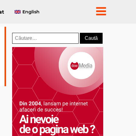
English
at
Caută
după: