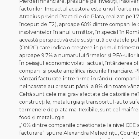
Pierderi financiare, presiune pe investiții, insol
facturilor. Impactul acestora este unul foarte 
Atradius privind Practicile de Plată, realizat pe 1
început de T2), aproape 60% dintre companiile di
insolvențelor în anul următor, în special în Româ
această perspectivă este susținută de datele pub
(ONRC) care indică o creștere în primul trimestr
aproape 9,7% a numărului firmelor și PFA-uilor in
În peisajul economic volatil actual, întârzierea p
companii și poate amplifica riscurile financiare. 
vânzări facturate între firme în rândul companiilo
neîncasate au crescut până la 8% din toate vânză
Cehă sunt cele mai grav afectate de datoriile neî
construcțiile, metalurgia și transportul-auto sufe
termenele de plată mai flexibile, sunt cel mai fre
food și metalurgie.
„10% dintre companiile chestionate la nivel CEE 
facturare”, spune Alexandra Mehedințu, Country