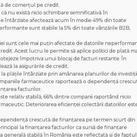
ață de comerțul pe credit.
ă nu există nicio schimbare semnificativă în
ile întârziate afectează acum în medie 49% din toate
performante sunt stabile la 5% din toate vânzările B2B,
giei sunt cele mai puțin afectate de datoriile neperforma
 credit. Acest lucru le permite să aplice politici de plată ma
 protejeze împotriva unui blocaj de facturi restante. În
ază la asigurările de credit.
 plățile întârziate prin amânarea planurilor de investiții
. Companiile farmaceutice raportează o dependență crescu
nțarea facturilor.
te relativ stabilă, 66% dintre companii raportând nicio
maceutic. Deteriorarea eficienței colectării datoriilor est
dependență crescută de finanțarea pe termen scurt din
principal la finanțarea facturilor ca sursă de finanțare
 generală stabilă în România este reflectată și de faptul