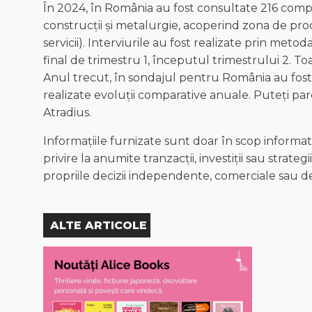
În 2024, în România au fost consultate 216 compani
construcții și metalurgie, acoperind zona de prod
servicii). Interviurile au fost realizate prin me
final de trimestru 1, începutul trimestrului 2. Toa
Anul trecut, în sondajul pentru România au fost 
realizate evoluții comparative anuale. Puteți pa
Atradius.
Informațiile furnizate sunt doar în scop inform
privire la anumite tranzacții, investiții sau strategii 
propriile decizii independente, comerciale sau de 
ALTE ARTICOLE