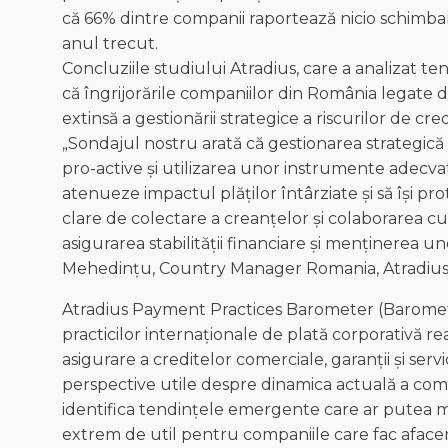
că 66% dintre companii raportează nicio schimba
anul trecut.
Concluziile studiului Atradius, care a analizat te
că îngrijorările companiilor din România legate d
extinsă a gestionării strategice a riscurilor de cred
„Sondajul nostru arată că gestionarea strategică 
pro-active și utilizarea unor instrumente adecv
atenueze impactul plăților întârziate și să își p
clare de colectare a creanțelor și colaborarea cu
asigurarea stabilității financiare și menținerea 
Mehedințu, Country Manager Romania, Atradius 
Atradius Payment Practices Barometer (Barometru
practicilor internaționale de plată corporativă re
asigurare a creditelor comerciale, garanții și serv
perspective utile despre dinamica actuală a co
identifica tendințele emergente care ar putea mo
extrem de util pentru companiile care fac afaceri