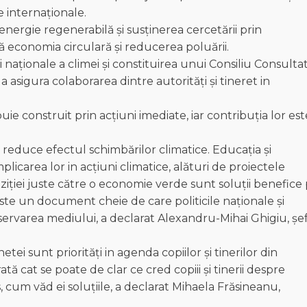
 internaționale.
n energie regenerabilă și susținerea cercetării prin
 economia circulară și reducerea poluării.
gi naționale a climei și constituirea unui Consiliu Consultat
a asigura colaborarea dintre autorități și tineret in
buie construit prin acțiuni imediate, iar contribuția lor est
 reduce efectul schimbărilor climatice. Educația și
mplicarea lor in acțiuni climatice, alături de proiectele
nziției juste către o economie verde sunt soluții benefice
ste un document cheie de care politicile naționale și
servarea mediului, a declarat Alexandru-Mihai Ghigiu, șe
tei sunt priorități in agenda copiilor și tinerilor din
ată cat se poate de clar ce cred copiii și tinerii despre
s, cum văd ei soluțiile, a declarat Mihaela Frăsineanu,