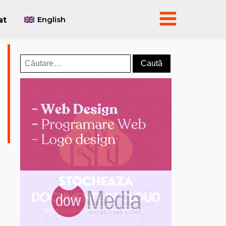
English
at
Caută
după: