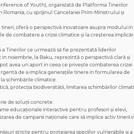
nference of Youth), organizată de Platforma Tinerilor
n Romania, cu sprijinul Cancelariei Prim-Ministrului și
 tineri, oferă o perspectivă inovatoare asupra modului in
 de combatere a crizei climatice și la creșterea implicări
ă a Tinerilor ce urmează să fie prezentată liderilor
 in noiembrie, la Baku, reprezintă o perspectivă clară și
 pot avea un aport in ceea ce privește combaterea crizei
 urgentă de a implica generațiile tinere in formularea de
 la schimbările climatice.
, protecția biodiversității, limitarea schimbărilor climat
rie de soluții concrete:
ame educaționale interactive pentru profesori și elevi,
zarea de campanii naționale care să implice activ tinerii i
ăsuri stricte pentru protejarea speciilor vulnerabile și a