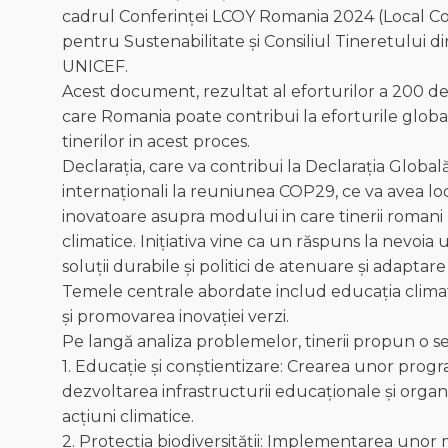
cadrul Conferinței LCOY Romania 2024 (Local Co
pentru Sustenabilitate și Consiliul Tineretului di
UNICEF.
Acest document, rezultat al eforturilor a 200 de
care Romania poate contribui la eforturile globale
tinerilor in acest proces.
Declarația, care va contribui la Declarația Global
internaționali la reuniunea COP29, ce va avea loc
inovatoare asupra modului in care tinerii romani
climatice. Inițiativa vine ca un răspuns la nevoia
soluții durabile și politici de atenuare și adaptare
Temele centrale abordate includ educația climatică
și promovarea inovației verzi.
Pe langă analiza problemelor, tinerii propun o se
1. Educație și conștientizare: Crearea unor progr
dezvoltarea infrastructurii educaționale și organi
acțiuni climatice.
2. Protecția biodiversității: Implementarea unor m