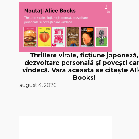
Thrillere virale, ficțiune japoneză,
dezvoltare personală și povești ca
vindecă. Vara aceasta se citește Al
Books!
august 4, 2026