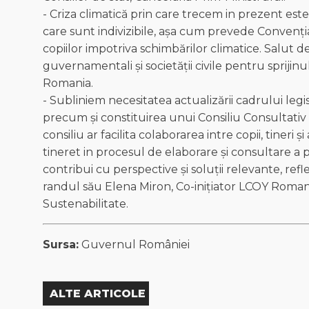
- Criza climatică prin care trecem in prezent este
care sunt indivizibile, așa cum prevede Convenți
copiilor impotriva schimbărilor climatice. Salut d
guvernamentali și societății civile pentru spriji
Romania.
- Subliniem necesitatea actualizării cadrului legisl
precum și constituirea unui Consiliu Consultativ 
consiliu ar facilita colaborarea intre copii, tineri 
tineret in procesul de elaborare și consultare a p
contribui cu perspective și soluții relevante, refle
randul său Elena Miron, Co-inițiator LCOY Roman
Sustenabilitate.
Sursa:
Guvernul României
ALTE ARTICOLE