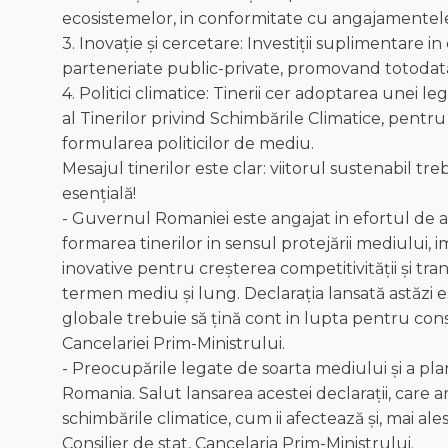
ecosistemelor, in conformitate cu angajamentele
3. Inovație și cercetare: Investiții suplimentare i
parteneriate public-private, promovand totodată
4. Politici climatice: Tinerii cer adoptarea unei le
al Tinerilor privind Schimbările Climatice, pentru 
formularea politicilor de mediu.
Mesajul tinerilor este clar: viitorul sustenabil tre
esențială!
- Guvernul Romaniei este angajat in efortul de a
formarea tinerilor in sensul protejării mediului, i
inovative pentru creșterea competitivității și tra
termen mediu și lung. Declarația lansată astăzi e
globale trebuie să țină cont in lupta pentru con
Cancelariei Prim-Ministrului.
- Preocupările legate de soarta mediului și a plane
Romania. Salut lansarea acestei declarații, care ar
schimbările climatice, cum ii afectează și, mai ale
Consilier de stat, Cancelaria Prim-Ministrului.