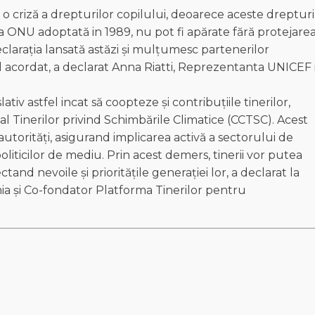
 o criză a drepturilor copilului, deoarece aceste drepturi
a ONU adoptată in 1989, nu pot fi apărate fără protejare
eclarația lansată astăzi și mulțumesc partenerilor
nul acordat, a declarat Anna Riatti, Reprezentanta UNICEF 
ativ astfel incat să coopteze și contribuțiile tinerilor,
al Tinerilor privind Schimbările Climatice (CCTSC). Acest
și autorități, asigurand implicarea activă a sectorului de
oliticilor de mediu. Prin acest demers, tinerii vor putea
ctand nevoile și prioritățile generației lor, a declarat la
ia și Co-fondator Platforma Tinerilor pentru