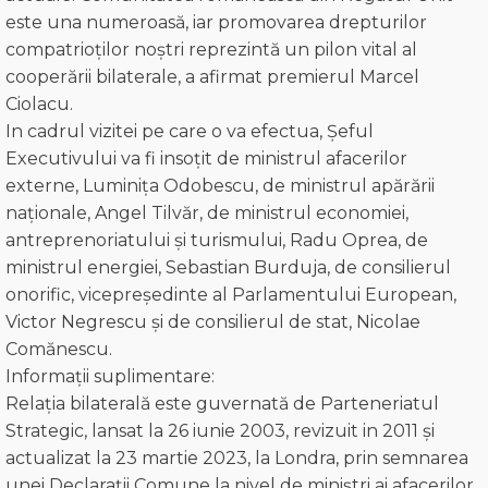
este una numeroasă, iar promovarea drepturilor
compatrioților noștri reprezintă un pilon vital al
cooperării bilaterale, a afirmat premierul Marcel
Ciolacu.
In cadrul vizitei pe care o va efectua, Șeful
Executivului va fi insoțit de ministrul afacerilor
externe, Luminița Odobescu, de ministrul apărării
naționale, Angel Tilvăr, de ministrul economiei,
antreprenoriatului și turismului, Radu Oprea, de
ministrul energiei, Sebastian Burduja, de consilierul
onorific, vicepreședinte al Parlamentului European,
Victor Negrescu și de consilierul de stat, Nicolae
Comănescu.
Informații suplimentare:
Relația bilaterală este guvernată de Parteneriatul
Strategic, lansat la 26 iunie 2003, revizuit in 2011 și
actualizat la 23 martie 2023, la Londra, prin semnarea
unei Declarații Comune la nivel de miniștri ai afacerilor