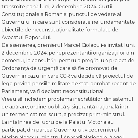
transmite pană luni, 2 decembrie 2024, Curții
Constituționale a Romaniei punctul de vedere al
Guvernului in care sunt considerate nefundamentate
obiecțiile de neconstituționalitate formulate de
Avocatul Poporului.
De asemenea, premierul Marcel Ciolacu i-a invitat luni,
2 decembrie 2024, pe reprezentanții organizațiilor din
domeniu, la consultări, pentru a pregăti un proiect de
Ordonanță de urgență care să fie promovat de
Guvern in cazul in care CCR va decide că proiectul de
lege privind pensiile militare de stat, aprobat recent de
Parlament, va fi declarat neconstituțional.
Vreau să inchidem problema inechităților din sistemul
de apărare, ordine publică și siguranță națională intr-
un termen cat mai scurt, a precizat prim-ministrul.
La intalnirea de lucru de la Palatul Victoria au
participat, din partea Guvernului, vicepremierul
Marian Neacșu, ministrul Apărării Naționale, Angel