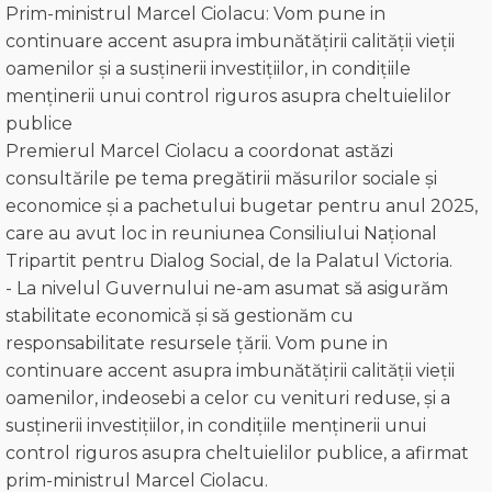
Prim-ministrul Marcel Ciolacu: Vom pune in
continuare accent asupra imbunătățirii calității vieții
oamenilor și a susținerii investițiilor, in condițiile
menținerii unui control riguros asupra cheltuielilor
publice
Premierul Marcel Ciolacu a coordonat astăzi
consultările pe tema pregătirii măsurilor sociale și
economice și a pachetului bugetar pentru anul 2025,
care au avut loc in reuniunea Consiliului Național
Tripartit pentru Dialog Social, de la Palatul Victoria.
- La nivelul Guvernului ne-am asumat să asigurăm
stabilitate economică și să gestionăm cu
responsabilitate resursele țării. Vom pune in
continuare accent asupra imbunătățirii calității vieții
oamenilor, indeosebi a celor cu venituri reduse, și a
susținerii investițiilor, in condițiile menținerii unui
control riguros asupra cheltuielilor publice, a afirmat
prim-ministrul Marcel Ciolacu.