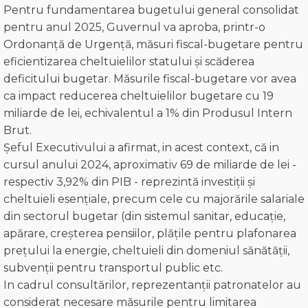
Pentru fundamentarea bugetului general consolidat
pentru anul 2025, Guvernul va aproba, printr-o
Ordonanță de Urgență, măsuri fiscal-bugetare pentru
eficientizarea cheltuielilor statului și scăderea
deficitului bugetar. Măsurile fiscal-bugetare vor avea
ca impact reducerea cheltuielilor bugetare cu 19
miliarde de lei, echivalentul a 1% din Produsul Intern
Brut.
Șeful Executivului a afirmat, in acest context, că in
cursul anului 2024, aproximativ 69 de miliarde de lei -
respectiv 3,92% din PIB - reprezintă investiții și
cheltuieli esențiale, precum cele cu majorările salariale
din sectorul bugetar (din sistemul sanitar, educație,
apărare, creșterea pensiilor, plățile pentru plafonarea
prețului la energie, cheltuieli din domeniul sănătății,
subvenții pentru transportul public etc.
In cadrul consultărilor, reprezentanții patronatelor au
considerat necesare măsurile pentru limitarea