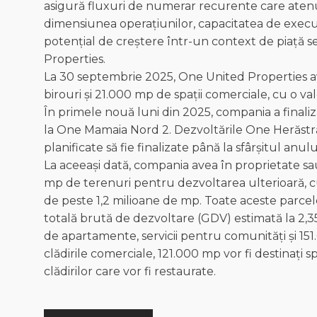
asigură fluxuri de numerar recurente care atenue
dimensiunea operațiunilor, capacitatea de execuție
potențial de creștere într-un context de piață s
Properties.
La 30 septembrie 2025, One United Properties av
birouri și 21.000 mp de spații comerciale, cu o v
În primele nouă luni din 2025, compania a finaliza
la One Mamaia Nord 2. Dezvoltările One Herăstră
planificate să fie finalizate până la sfârșitul anulu
La aceeași dată, compania avea în proprietate 
mp de terenuri pentru dezvoltarea ulterioară, c
de peste 1,2 milioane de mp. Toate aceste parcele
totală brută de dezvoltare (GDV) estimată la 2,3
de apartamente, servicii pentru comunități și 151
clădirile comerciale, 121.000 mp vor fi destinați s
clădirilor care vor fi restaurate.