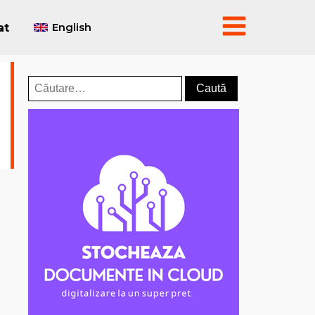
English
at
Caută
după: