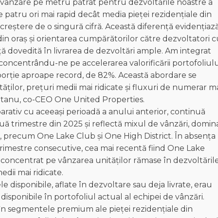
 vânzare pe metru pătrat pentru dezvoltările noastre a
 patru ori mai rapid decât media pieței rezidențiale din
 creștere de o singură cifră. Această diferență evidențiaz
in oraș și orientarea cumpărătorilor către dezvoltatori 
ență dovedită în livrarea de dezvoltări ample. Am integrat
 concentrându-ne pe accelerarea valorificării portofoliulu
oporție aproape record, de 82%. Această abordare se
tăților, prețuri medii mai ridicate și fluxuri de numerar m
ăpitanu, co-CEO One United Properties.
ativ cu aceeași perioadă a anului anterior, continuă
ă trimestre din 2025 și reflectă mixul de vânzări, domin
ie, precum One Lake Club și One High District. În absența
 trimestre consecutive, cea mai recentă fiind One Lake
-a concentrat pe vânzarea unităților rămase în dezvoltăril
edii mai ridicate.
disponibile, aflate în dezvoltare sau deja livrate, erau
isponibile în portofoliul actual al echipei de vânzări.
 în segmentele premium ale pieței rezidențiale din