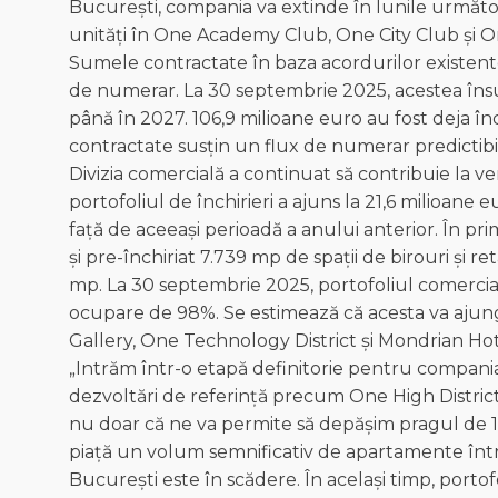
București, compania va extinde în lunile următoar
unități în One Academy Club, One City Club și 
Sumele contractate în baza acordurilor existente 
de numerar. La 30 septembrie 2025, acestea în
până în 2027. 106,9 milioane euro au fost deja în
contractate susțin un flux de numerar predictibil 
Divizia comercială a continuat să contribuie la v
portofoliul de închirieri a ajuns la 21,6 milioane
față de aceeași perioadă a anului anterior. În pr
și pre-închiriat 7.739 mp de spații de birouri și r
mp. La 30 septembrie 2025, portofoliul comercia
ocupare de 98%. Se estimează că acesta va ajun
Gallery, One Technology District și Mondrian Hot
„Intrăm într-o etapă definitorie pentru compania 
dezvoltări de referință precum One High District
nu doar că ne va permite să depășim pragul de 1 mi
piață un volum semnificativ de apartamente într
București este în scădere. În același timp, porto