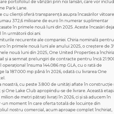
e portofoliul de vânzări prin noi lansări, care vor inclu
One Park Lane.
cu clienții oferă transparență asupra încasărilor viitoar
sumau 372,6 milioane de euro în numerar suplimentar
casate în primele nouă luni din 2025. Aceste încasări dej
în următorii doi ani.
eniturile recurente ale companiei. Chiria nominală pentru
 euro în primele nouă luni ale anului 2025, o creștere de 
imele nouă luni din 2025, One United Properties a închiri
etail și a semnat prelungiri de contracte pentru încă 21.90
l operațional însuma 144.086 mp GLA, cu o rată de
ge la 187.000 mp până în 2026, odată cu livrarea One
el.
noastră, cu peste 3.800 de unități aflate în construcție 
 și One Lake Club apropiindu-se de livrare. Această etap
lion de metri pătrați livrați în 2026, ci și să aducem în
-un moment în care oferta totală de locuințe din
foliul nostru comercial, acum aproape complet închiriat,