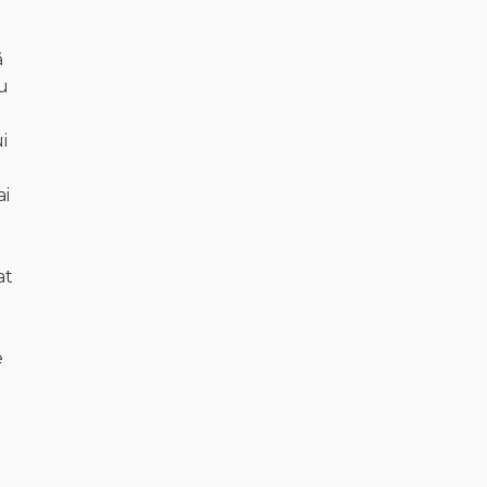
ă
cu
i
ai
at
e