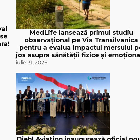
val
MedLife lansează primul studiu
 se
observațional pe Via Transilvanica
ra!
pentru a evalua impactul mersului p
jos asupra sănătății fizice și emoționa
iulie 31, 2026
Diehl Aviation inaugurează oficial no