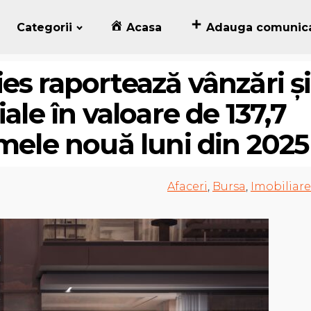
Categorii
Acasa
Adauga comunic
es raportează vânzări și
ale în valoare de 137,7
imele nouă luni din 2025
Afaceri
,
Bursa
,
Imobiliare