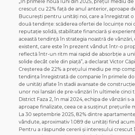
„În primele nouă luni din 2025, prețul mediu de
crescut cu 22% față de anul anterior, aproape de
București pentru unități noi, care a înregistrat o
două tendințe: scăderea ofertei de locuințe noi d
reputație solidă, stabilitate financiară și experi
această tendință în strategia noastră de vânzări,
existent, care este în prezent vândut într-o pr
reflectă într-un ritm mai rapid de absorbție a uni
solide decât cele din piață”, a declarat Victor C
Creșterea de 22% a prețului mediu pe mp compar
tendința înregistrată de companie în primele dou
de unități aflate în stadii avansate de construcț
unor noi lansări de pre-vânzări în ultimele cinci
District Faza 2, în mai 2024, echipa de vânzări s
aproape finalizate, ceea ce a susținut prețurile m
La 30 septembrie 2025, 82% dintre apartamentele 
vândute, aproximativ 1.089 de unități fiind acum d
Pentru a răspunde cererii și interesului crescut