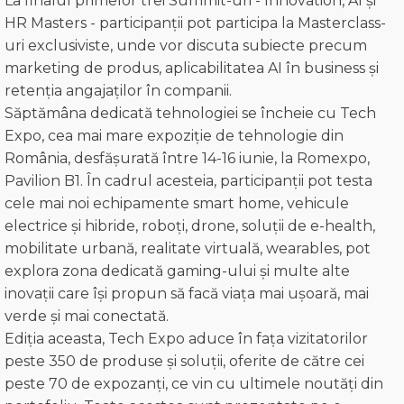
La finalul primelor trei Summit-uri - Innovation, AI şi
HR Masters - participanții pot participa la Masterclass-
uri exclusiviste, unde vor discuta subiecte precum
marketing de produs, aplicabilitatea AI în business și
retenția angajaților în companii.
Săptămâna dedicată tehnologiei se încheie cu Tech
Expo, cea mai mare expoziție de tehnologie din
România, desfășurată între 14-16 iunie, la Romexpo,
Pavilion B1. În cadrul acesteia, participanții pot testa
cele mai noi echipamente smart home, vehicule
electrice și hibride, roboți, drone, soluții de e-health,
mobilitate urbană, realitate virtuală, wearables, pot
explora zona dedicată gaming-ului și multe alte
inovații care își propun să facă viața mai ușoară, mai
verde și mai conectată.
Ediția aceasta, Tech Expo aduce în fața vizitatorilor
peste 350 de produse și soluții, oferite de către cei
peste 70 de expozanți, ce vin cu ultimele noutăți din