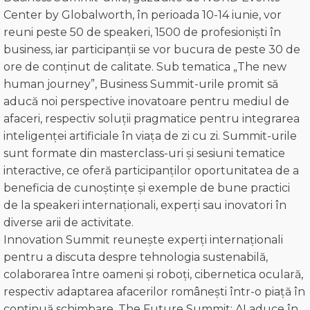
Center by Globalworth, în perioada 10-14 iunie, vor
reuni peste 50 de speakeri, 1500 de profesioniști în
business, iar participanții se vor bucura de peste 30 de
ore de conținut de calitate. Sub tematica „The new
human journey”, Business Summit-urile promit să
aducă noi perspective inovatoare pentru mediul de
afaceri, respectiv soluții pragmatice pentru integrarea
inteligenței artificiale în viața de zi cu zi. Summit-urile
sunt formate din masterclass-uri și sesiuni tematice
interactive, ce oferă participanților oportunitatea de a
beneficia de cunoștințe și exemple de bune practici
de la speakeri internaționali, experți sau inovatori în
diverse arii de activitate.
Innovation Summit reunește experți internaționali
pentru a discuta despre tehnologia sustenabilă,
colaborarea între oameni și roboți, cibernetica oculară,
respectiv adaptarea afacerilor românești într-o piață în
continuă schimbare. The Future Summit: AI aduce în