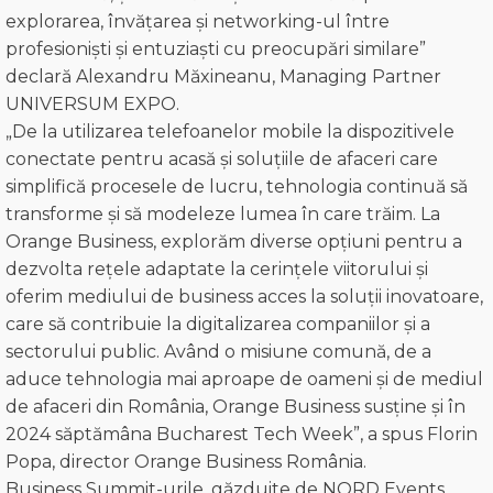
explorarea, învățarea și networking-ul între
profesioniști și entuziaști cu preocupări similare”
declară Alexandru Măxineanu, Managing Partner
UNIVERSUM EXPO.
„De la utilizarea telefoanelor mobile la dispozitivele
conectate pentru acasă și soluțiile de afaceri care
simplifică procesele de lucru, tehnologia continuă să
transforme și să modeleze lumea în care trăim. La
Orange Business, explorăm diverse opțiuni pentru a
dezvolta rețele adaptate la cerințele viitorului și
oferim mediului de business acces la soluții inovatoare,
care să contribuie la digitalizarea companiilor și a
sectorului public. Având o misiune comună, de a
aduce tehnologia mai aproape de oameni și de mediul
de afaceri din România, Orange Business susține și în
2024 săptămâna Bucharest Tech Week”, a spus Florin
Popa, director Orange Business România.
Business Summit-urile, găzduite de NORD Events