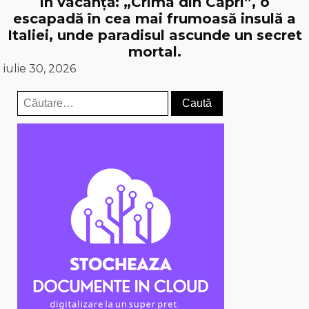
în vacanță: „Crima din Capri”, o
escapadă în cea mai frumoasă insulă a
Italiei, unde paradisul ascunde un secret
mortal.
iulie 30, 2026
Caută
după: