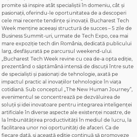
promite să inspire atât specialiștii în domeniu, cât și
pasionații, oferindu-le oportunitatea de a descoperi
cele mai recente tendințe și inovații. Bucharest Tech
Week menține aceeași structură de succes – 5 zile de
Business Summit-uri, urmate de Tech Expo, cea mai
mare expoziție tech din România, dedicată publicului
larg, desfășurată pe parcursul weekend-ului.
„Bucharest Tech Week revine cu cea de-a opta ediție,
prezentând o săptămână intensă de discuții între sute
de specialiști și pasionați de tehnologie, axată pe
impactul practic al inovațiilor tehnologice în viața
cotidiană. Sub conceptul „The New Human Journey”,
evenimentul se concentrează pe dezvăluirea de
soluții și idei inovatoare pentru integrarea inteligenței
artificiale în diverse aspecte ale existenței noastre, de
la îmbunătățirea productivității în mediul de lucru, la
facilitarea unor noi oportunități de afaceri. Ca de
fiecare dată, și această ediție continuă să promoveze