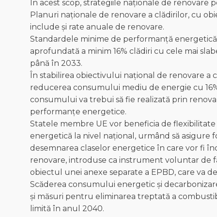
În acest scop, strategiile naționale de renovare
Planuri naționale de renovare a clădirilor, cu obi
include și rate anuale de renovare.
Standardele minime de performanță energetică 
aprofundată a minim 16% clădiri cu cele mai sla
până în 2033.
În stabilirea obiectivului național de renovare a 
reducerea consumului mediu de energie cu 16% 
consumului va trebui să fie realizată prin renova
performanțe energetice.
Statele membre UE vor beneficia de flexibilitate
energetică la nivel național, urmând să asigure fo
desemnarea claselor energetice în care vor fi înc
renovare, introduse ca instrument voluntar de fa
obiectul unei anexe separate a EPBD, care va det
Scăderea consumului energetic și decarbonizarea c
și măsuri pentru eliminarea treptată a combustibili
limită în anul 2040.