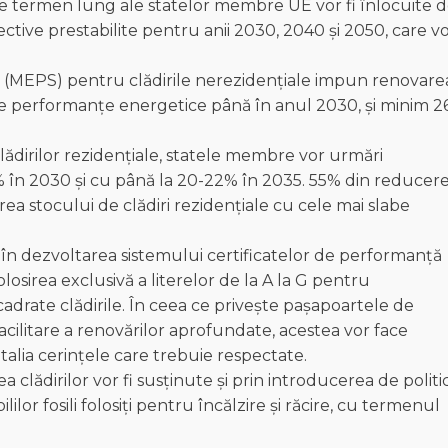
 pe termen lung ale statelor membre UE vor fi înlocuite 
ective prestabilite pentru anii 2030, 2040 și 2050, care v
(MEPS) pentru clădirile nerezidențiale impun renovare
be performanțe energetice până în anul 2030, și minim 
clădirilor rezidențiale, statele membre vor urmări
în 2030 și cu până la 20-22% în 2035. 55% din reducer
rea stocului de clădiri rezidențiale cu cele mai slabe
 în dezvoltarea sistemului certificatelor de performanță
losirea exclusivă a literelor de la A la G pentru
adrate clădirile. În ceea ce privește pașapoartele de
cilitare a renovărilor aprofundate, acestea vor face
alia cerințele care trebuie respectate.
lădirilor vor fi susținute și prin introducerea de politic
lor fosili folosiți pentru încălzire și răcire, cu termenul