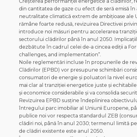
Creșterea performanței energetice a clădirilor,
din cantitatea de gaze cu efect de seră emisă în
neutralitate climatică extrem de ambițioase ale U
rămâne foarte redusă, revizuirea Directivei priv
introduce noi măsuri pentru accelerarea tranziț
sectorului clădirilor până în anul 2050. Implicații
dezbătute în cadrul celei de-a cincea ediții a F
challenges, and implementation”.
Noile reglementări incluse în propunerile de rev
Clădirilor (EPBD) vor presupune schimbări consis
consumatori de energie și poluatori la nivel eur
mai clar al tranziției energetice juste și echitabi
și economice considerabile și va consolida securi
Revizuirea EPBD susține îndeplinirea obiectivulu
întregului parc imobiliar al Uniunii Europene, pâ
publice noi vor respecta standardul ZEB (consum
clădiri noi, până în anul 2030; termenul limită
de clădiri existente este anul 2050.