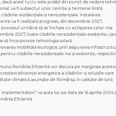
dacă acest lucru este posibil din punct de vedere tehn
onal, va fi subiectul unor cerințe și termene limită
, clădirile rezidențiale și nerezidențiale. Instalarea
tente va fi realizată progresiv, din decembrie 2027,
, procesul urmând să se încheie cu echiparea celor mai
embrie 2027, toate clădirile nerezidențiale existente, car
e să încorporeze tehnologia solară.
ovarea mobilității ecologice, prin asigurarea infrastructur
 pentru clădirile nerezidențiale noi și existente, respectiv
rumului România Eficientă vor discuta pe marginea acesto
eșterii eficienței energetice a clădirilor și soluțiile care
litate climatică asumate de România, în calitate de țară
 implementation” va avea loc pe data de 16 aprilie 2024 ș
omânia Eficientă.