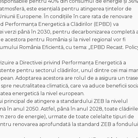
 responsabile pentru 40% din consumul de energie și 36
 atmosferă, este esențială pentru atingerea țintelor de
niunii Europene. În condițiile în care rata de renovare
ind Performanța Energetică a Clădirilor (EPBD) va
iei verzi până în 2030, pentru decarbonizarea completă 
le acestora pentru România și la nivel regional vor fi
orumului România Eficientă, cu tema: „EPBD Recast. Polic
izuire a Directivei privind Performanța Energetică a
tente pentru sectorul clădirilor, unul dintre cei mai mar
opean. Adoptarea acestora are rolul de a asigura un tras
le spre neutralitatea climatică, care va aduce beneficii soci
tatea energetică la nivel european.
i principal de atingere a standardului ZEB la nivelul
nă în anul 2050. Astfel, până în anul 2028, toate clădirile
 zero de energie), urmate de toate celelalte tipuri de
 pentru renovarea aprofundată la standard ZEB a fondului