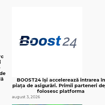
rc
i
e
 de
lă
BOOST24 își accelerează intrarea î
piața de asigurări. Primii parteneri de
folosesc platforma
august 3, 2026