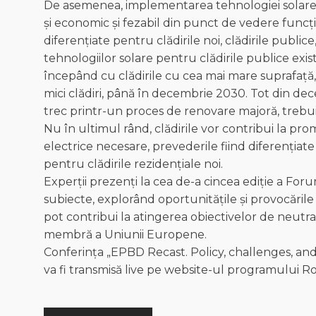
De asemenea, implementarea tehnologiei solare, 
și economic și fezabil din punct de vedere funcți
diferențiate pentru clădirile noi, clădirile publice
tehnologiilor solare pentru clădirile publice exis
începând cu clădirile cu cea mai mare suprafață
mici clădiri, până în decembrie 2030. Tot din dec
trec printr-un proces de renovare majoră, trebui
Nu în ultimul rând, clădirile vor contribui la prom
electrice necesare, prevederile fiind diferențiate
pentru clădirile rezidențiale noi.
Experții prezenți la cea de-a cincea ediție a Fo
subiecte, explorând oportunitățile și provocările cr
pot contribui la atingerea obiectivelor de neutra
membră a Uniunii Europene.
Conferința „EPBD Recast. Policy, challenges, and
va fi transmisă live pe website-ul programului R