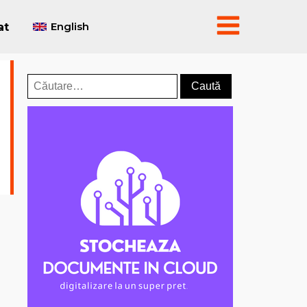
English
at
Caută
după: