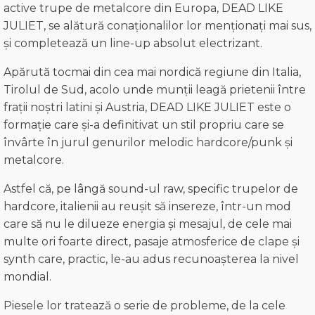
active trupe de metalcore din Europa, DEAD LIKE
JULIET, se alătură conaționalilor lor menționați mai sus,
și completează un line-up absolut electrizant.
Apărută tocmai din cea mai nordică regiune din Italia,
Tirolul de Sud, acolo unde munții leagă prietenii între
frații noștri latini și Austria, DEAD LIKE JULIET este o
formație care și-a definitivat un stil propriu care se
învârte în jurul genurilor melodic hardcore/punk și
metalcore.
Astfel că, pe lângă sound-ul raw, specific trupelor de
hardcore, italienii au reușit să insereze, într-un mod
care să nu le dilueze energia și mesajul, de cele mai
multe ori foarte direct, pasaje atmosferice de clape și
synth care, practic, le-au adus recunoașterea la nivel
mondial.
Piesele lor tratează o serie de probleme, de la cele