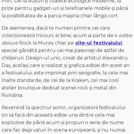
Port. De la dușuri și toalete ecologice moderne, la
prize pentru gadget-uri și telefoanele mobile și până
la posibilitatea de a parca mașina chiar lângă cort.
De asemenea, dacă te numeri printre cei care
colecționează tricouri, ei bine, acum ai parte de o
ediție
deluxe
Rock la Mureș chiar pe
site-ul festivalului
,
special gândită pentru cei mai pasionați de astfel de
chilipiruri. Design-ul unic, creat de artistul Alexandru
Daș, același care a realizat și grafica ediției din acest an
a festivalului, este imprimat prin serigrafie, la cele mai
înalte standarde, de cei de la Kraken, cel mai cool
atelier boutique dedicat scenei rock și metal din
România.
Revenind la spectrul sonor, organizatorii festivalului
țin să facă din această ediție una dintre cele mai
explozive de până acum și propun o serie de nume
care fac deja valuri în scena europeană, și nu numai.