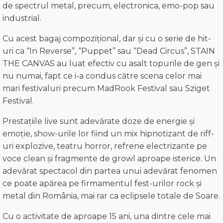
de spectrul metal, precum, electronica, emo-pop sau
industrial.
Cu acest bagaj compozițional, dar și cu o serie de hit-
uri ca “In Reverse”, “Puppet” sau “Dead Circus”, STAIN
THE CANVAS au luat efectiv cu asalt topurile de gen și
nu numai, fapt ce i-a condus către scena celor mai
mari festivaluri precum MadRook Festival sau Sziget
Festival.
Prestațiile live sunt adevărate doze de energie și
emoție, show-urile lor fiind un mix hipnotizant de riff-
uri explozive, teatru horror, refrene electrizante pe
voce clean și fragmente de growl aproape isterice. Un
adevărat spectacol din partea unui adevărat fenomen
ce poate apărea pe firmamentul fest-urilor rock și
metal din România, mai rar ca eclipsele totale de Soare.
Cu o activitate de aproape 15 ani, una dintre cele mai