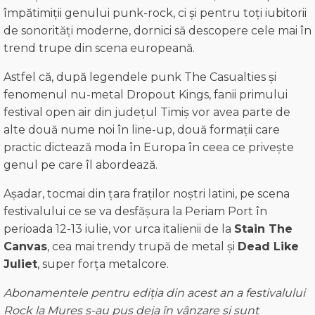
împătimiții genului punk-rock, ci și pentru toți iubitorii
de sonorități moderne, dornici să descopere cele mai în
trend trupe din scena europeană.
Astfel că, după legendele punk The Casualties și
fenomenul nu-metal Dropout Kings, fanii primului
festival open air din județul Timiș vor avea parte de
alte două nume noi în line-up, două formații care
practic dictează moda în Europa în ceea ce privește
genul pe care îl abordează.
Așadar, tocmai din țara fraților noștri latini, pe scena
festivalului ce se va desfășura la Periam Port în
perioada 12-13 iulie, vor urca italienii de la
Stain The
Canvas
, cea mai trendy trupă de metal și
Dead Like
Juliet
, super forța metalcore.
Abonamentele pentru ediția din acest an a festivalului
Rock la Mureș s-au pus deja în vânzare și sunt