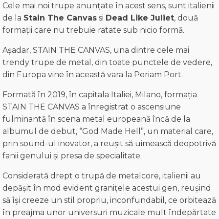
Cele mai noi trupe anunțate în acest sens, sunt italienii
de la
Stain The Canvas
si
Dead Like Juliet
, două
formații care nu trebuie ratate sub nicio formă.
Așadar, STAIN THE CANVAS, una dintre cele mai
trendy trupe de metal, din toate punctele de vedere,
din Europa vine în această vara la Periam Port.
Formată în 2019, în capitala Italiei, Milano, formația
STAIN THE CANVAS a înregistrat o ascensiune
fulminantă în scena metal europeană încă de la
albumul de debut, “God Made Hell”, un material care,
prin sound-ul inovator, a reușit să uimească deopotrivă
fanii genului și presa de specialitate.
Considerată drept o trupă de metalcore, italienii au
depășit în mod evident granițele acestui gen, reușind
să își creeze un stil propriu, inconfundabil, ce orbitează
în preajma unor universuri muzicale mult îndepărtate