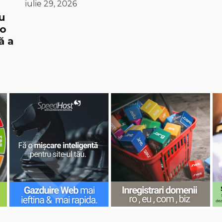
iulie 29, 2026
u
 o
ă a