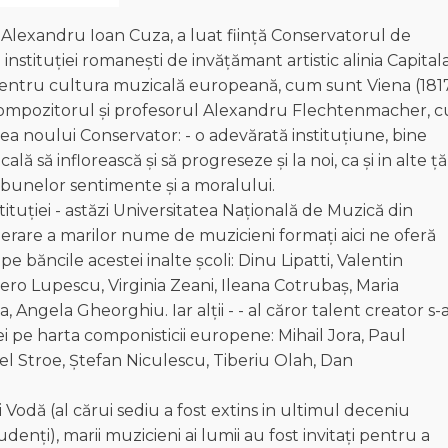
 Alexandru Ioan Cuza, a luat ființă Conservatorul de
stituției romanești de invățămant artistic alinia Capital
l pentru cultura muzicală europeană, cum sunt Viena (181
i, compozitorul și profesorul Alexandru Flechtenmacher, c
unea noului Conservator: - o adevărată instituţiune, bine
ală să inflorească şi să progreseze şi la noi, ca şi in alte ță
a bunelor sentimente şi a moralului.
tituției - astăzi Universitatea Națională de Muzică din
erare a marilor nume de muzicieni formați aici ne oferă
pe băncile acestei inalte școli: Dinu Lipatti, Valentin
ro Lupescu, Virginia Zeani, Ileana Cotrubaș, Maria
ngela Gheorghiu. Iar alții - - al căror talent creator s-
i pe harta componisticii europene: Mihail Jora, Paul
l Stroe, Ştefan Niculescu, Tiberiu Olah, Dan
i Vodă (al cărui sediu a fost extins in ultimul deceniu
denți), marii muzicieni ai lumii au fost invitați pentru a