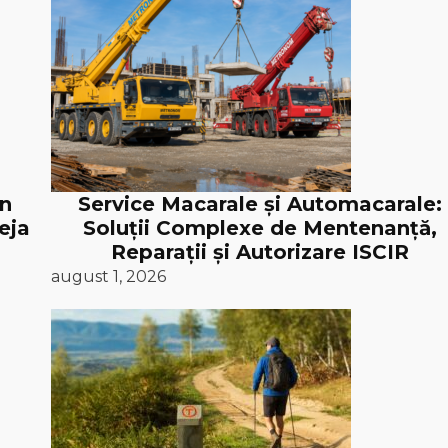
în
Service Macarale și Automacarale:
eja
Soluții Complexe de Mentenanță,
Reparații și Autorizare ISCIR
august 1, 2026