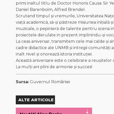
primi inaltul titlu de Doctor Honoris Causa: Sir
Daniel Barenboim, Alfred Brendel.
Scrutand timpul și vremurile, Universitatea Nați
viață academică, să-și păstreze misiunea inițială și
muzicale, o pepinieră de talente pentru scena in
proiectele derulate in prezent implinindu-și vo
La ceas aniversar, transmitem cele mai calde și si
cadre didactice ale UNMB și intregii comunități a
inalt nivel și onorează istoria instituției.
Această aniversare este o celebrare a reușitelor 
La mulți ani plini de armonie și succes!
Sursa:
Guvernul României
ALTE ARTICOLE