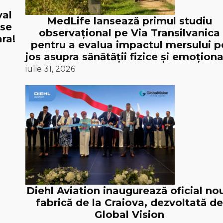
val
MedLife lansează primul studiu
 se
observațional pe Via Transilvanica
ra!
pentru a evalua impactul mersului p
jos asupra sănătății fizice și emoționa
iulie 31, 2026
Diehl Aviation inaugurează oficial no
fabrică de la Craiova, dezvoltată de
Global Vision