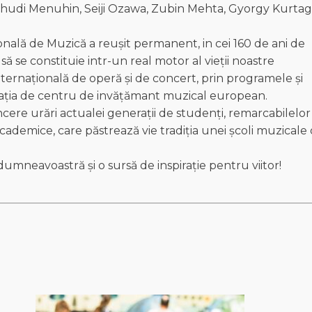
 Yehudi Menuhin, Seiji Ozawa, Zubin Mehta, Gyorgy Kurtag
onală de Muzică a reușit permanent, in cei 160 de ani de
 să se constituie intr-un real motor al vieții noastre
ternațională de operă și de concert, prin programele și
cația de centru de invățămant muzical european.
ncere urări actualei generații de studenți, remarcabilelor
cademice, care păstrează vie tradiția unei școli muzicale
dumneavoastră și o sursă de inspirație pentru viitor!