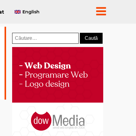
English
at
Caută
după: