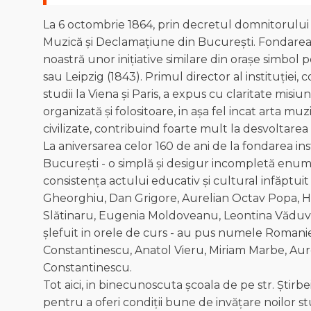
La 6 octombrie 1864, prin decretul domnitorului
Muzică şi Declamaţiune din București. Fondarea in
noastră unor inițiative similare din orașe simbo
sau Leipzig (1843). Primul director al instituție
studii la Viena și Paris, a expus cu claritate misi
organizată şi folositoare, in așa fel incat arta muzic
civilizate, contribuind foarte mult la desvoltare
La aniversarea celor 160 de ani de la fondarea ins
București - o simplă și desigur incompletă enum
consistența actului educativ și cultural infăptuit 
Gheorghiu, Dan Grigore, Aurelian Octav Popa, He
Slătinaru, Eugenia Moldoveanu, Leontina Văduva, A
șlefuit in orele de curs - au pus numele Romanie
Constantinescu, Anatol Vieru, Miriam Marbe, Aure
Constantinescu.
Tot aici, in binecunoscuta școala de pe str. Știrbe
pentru a oferi condiții bune de invățare noilor stu