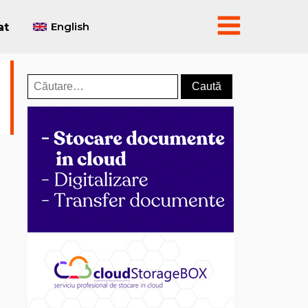
English
at
Caută
după: