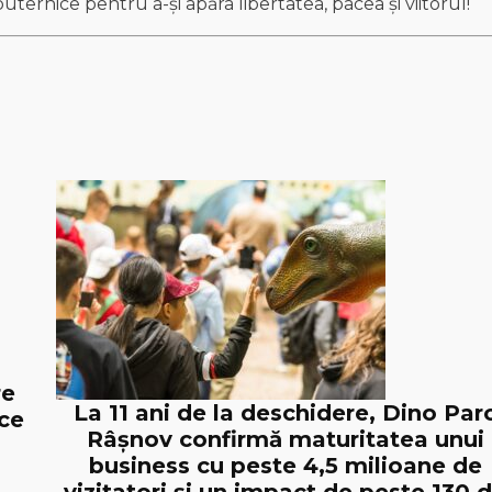
puternice pentru a-și apăra libertatea, pacea și viitorul!
re
La 11 ani de la deschidere, Dino Par
ice
Râșnov confirmă maturitatea unui
business cu peste 4,5 milioane de