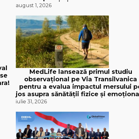
august 1, 2026
val
MedLife lansează primul studiu
 se
observațional pe Via Transilvanica
ra!
pentru a evalua impactul mersului p
jos asupra sănătății fizice și emoționa
iulie 31, 2026