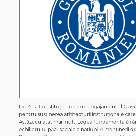
De Ziua Constituției, reafirm angajamentul Guve
pentru susținerea arhitecturii instituționale ca
Astăzi, cu atat mai mult, Legea fundamentală rămane
echilibrului păcii sociale a națiunii și mențineri