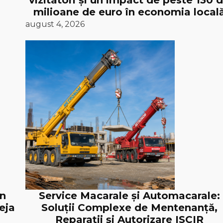
vizitatori și un impact de peste 130 
milioane de euro în economia local
august 4, 2026
în
Service Macarale și Automacarale:
eja
Soluții Complexe de Mentenanță,
Reparații și Autorizare ISCIR