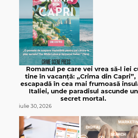
Romanul pe care vei vrea să-l iei c
tine în vacanță: „Crima din Capri”,
escapadă în cea mai frumoasă insul
Italiei, unde paradisul ascunde un
secret mortal.
iulie 30, 2026