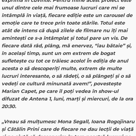
exprima în cuvinte. Pentru mine acest proiect este
unul dintre cele mai frumoase lucruri care mi se
întâmplă în viață, fiecare ediție este un carousel de
emoție care te trece prin toate stările. Totul este
atât de intens că după zilele de filmare nu îți mai
amintești ce s-a întâmplat și totul pare un vis. De
fiecare dată râd, plâng, mă enervez, “iau bătaie” și,
în același timp, sunt un om extrem de bogat
sufletește cu tot ce trăiesc acolo! În ediția de anul
acesta o să descoperiți multe, extrem de multe
lucruri interesante, o să râdeți, o să plângeți și o să
vedeți ce cultură minunată avem!”, povestește
Marian Capet, pe care îl poți vedea în show-ul
difuzat de Antena 1, luni, marți și miercuri, de la ora
20:30.
„Vreau să mulțumesc Mona Segall, Ioana Rogojinaru
și Cătălin Prini care de fiecare ne dau lecții de viață