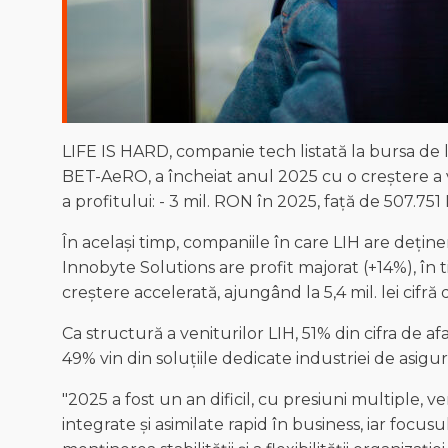
LIFE IS HARD, companie tech listată la bursa de l
BET-AeRO, a încheiat anul 2025 cu o creștere a 
a profitului: - 3 mil. RON în 2025, față de 507.75
În același timp, companiile în care LIH are deține
Innobyte Solutions are profit majorat (+14%), în
creștere accelerată, ajungând la 5,4 mil. lei cifră de 
Ca structură a veniturilor LIH, 51% din cifra de af
49% vin din soluțiile dedicate industriei de asigur
"2025 a fost un an dificil, cu presiuni multiple, ve
integrate și asimilate rapid în business, iar focus