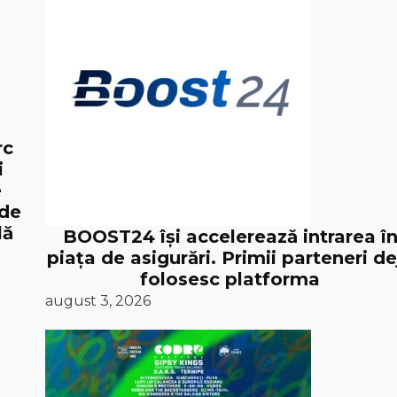
rc
i
e
 de
lă
BOOST24 își accelerează intrarea î
piața de asigurări. Primii parteneri de
folosesc platforma
august 3, 2026