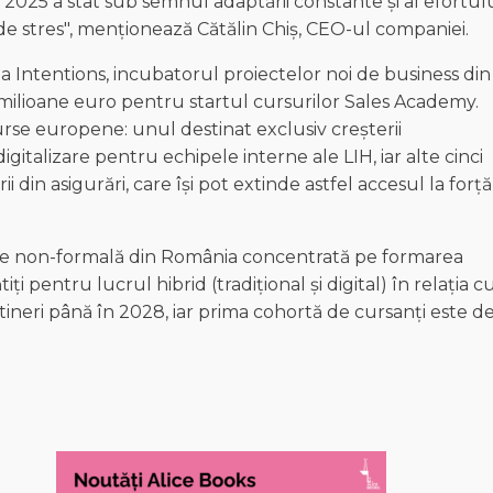
iei. 2025 a stat sub semnul adaptării constante și al efortul
de stres", menționează Cătălin Chiș, CEO-ul companiei.
ia Intentions, incubatorul proiectelor noi de business din
5 milioane euro pentru startul cursurilor Sales Academy.
urse europene: unul destinat exclusiv creșterii
talizare pentru echipele interne ale LIH, iar alte cinci
 din asigurări, care își pot extinde astfel accesul la forță
ie non-formală din România concentrată pe formarea
ți pentru lucrul hibrid (tradițional și digital) în relația c
ineri până în 2028, iar prima cohortă de cursanți este de