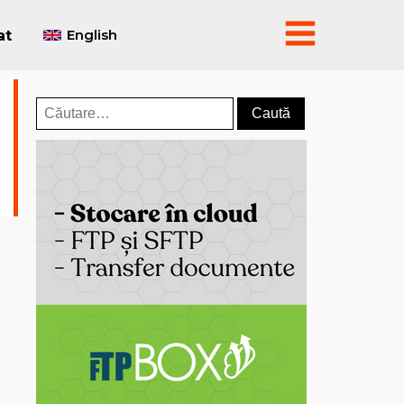
English
at
Caută
după: