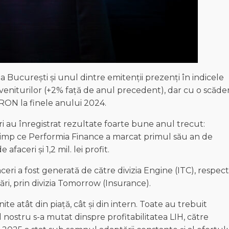
a București și unul dintre emitenții prezenți în indicele
veniturilor (+2% față de anul precedent), dar cu o scăde
1 RON la finele anului 2024.
ri au înregistrat rezultate foarte bune anul trecut:
 timp ce Performia Finance a marcat primul său an de
afaceri și 1,2 mil. lei profit.
aceri a fost generată de către divizia Engine (ITC), respect
ări, prin divizia Tomorrow (Insurance).
nite atât din piață, cât și din intern. Toate au trebuit
ul nostru s-a mutat dinspre profitabilitatea LIH, către