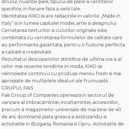
stilului, nuantei pielii, tipului de piele si cerintelor
specifice, in fiecare faza a vietii tale.
Identitatea KIKO isi are radacinile in valorile „Made in
Italy” si in lumea capitalei modei, artei si designului.
Cercetarea texturilor si culorilor originale este
combinata cu cercetarea formulelor de calitate care
au performanta garantata, pentru o fuziune perfecta
a calitatii si creativitatii.
Rezultatul descoperirilor stiintifice de ultima ora si al
celor mai recente tendinte in moda, KIKO se
reinnoieste continuu cu produse mereu fresh si mai
apropiate de multiplele idealuri ale frumusetii.
GRUPUL FAIS
Fais Group of Companies opereaza in sectorul de
vanzare al imbracamintei, incaltamintei, accesoriilor,
precum si magazinelor universale de mai bine de 40
de ani, dominand piata greaca si extinzandu-si
activitatile in Bulgaria, Romania si Cipru. Activitatile de