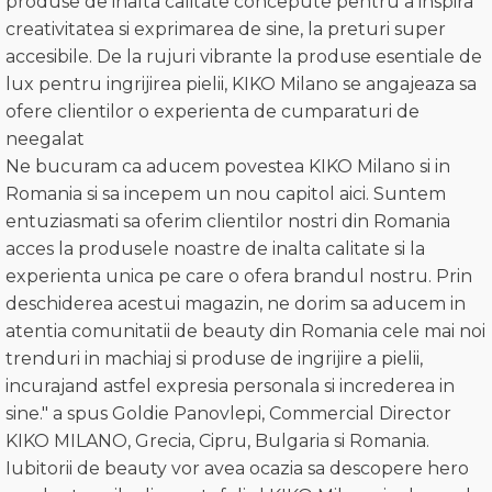
produse de inalta calitate concepute pentru a inspira
creativitatea si exprimarea de sine, la preturi super
accesibile. De la rujuri vibrante la produse esentiale de
lux pentru ingrijirea pielii, KIKO Milano se angajeaza sa
ofere clientilor o experienta de cumparaturi de
neegalat
Ne bucuram ca aducem povestea KIKO Milano si in
Romania si sa incepem un nou capitol aici. Suntem
entuziasmati sa oferim clientilor nostri din Romania
acces la produsele noastre de inalta calitate si la
experienta unica pe care o ofera brandul nostru. Prin
deschiderea acestui magazin, ne dorim sa aducem in
atentia comunitatii de beauty din Romania cele mai noi
trenduri in machiaj si produse de ingrijire a pielii,
incurajand astfel expresia personala si increderea in
sine." a spus Goldie Panovlepi, Commercial Director
KIKO MILANO, Grecia, Cipru, Bulgaria si Romania.
Iubitorii de beauty vor avea ocazia sa descopere hero