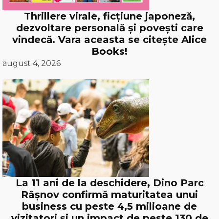
Thrillere virale, ficțiune japoneză,
dezvoltare personală și povești care
vindecă. Vara aceasta se citește Alice
Books!
august 4, 2026
La 11 ani de la deschidere, Dino Parc
Râșnov confirmă maturitatea unui
business cu peste 4,5 milioane de
vizitatori și un impact de peste 130 de