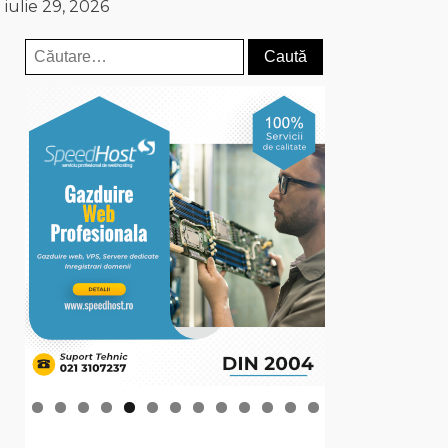
iulie 29, 2026
Caută
după: