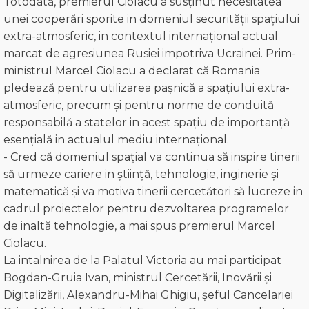
Totodată, premierul Ciolacu a susținut necesitatea
unei cooperări sporite in domeniul securității spațiului
extra-atmosferic, in contextul internațional actual
marcat de agresiunea Rusiei impotriva Ucrainei. Prim-
ministrul Marcel Ciolacu a declarat că Romania
pledează pentru utilizarea pașnică a spațiului extra-
atmosferic, precum și pentru norme de conduită
responsabilă a statelor in acest spațiu de importanță
esențială in actualul mediu internațional.
- Cred că domeniul spațial va continua să inspire tinerii
să urmeze cariere in știință, tehnologie, inginerie și
matematică și va motiva tinerii cercetători să lucreze in
cadrul proiectelor pentru dezvoltarea programelor
de inaltă tehnologie, a mai spus premierul Marcel
Ciolacu.
La intalnirea de la Palatul Victoria au mai participat
Bogdan-Gruia Ivan, ministrul Cercetării, Inovării și
Digitalizării, Alexandru-Mihai Ghigiu, șeful Cancelariei