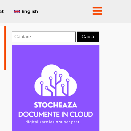
English
at
Caută
după: