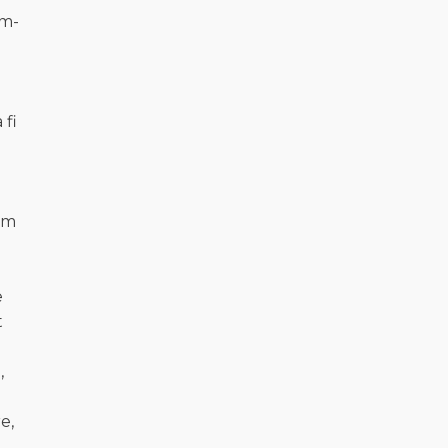
 m-
 fi
vom
e
t
,
e,