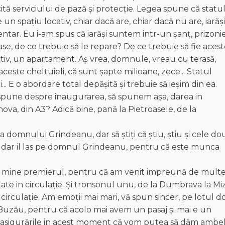
cită serviciului de pază și protecție. Legea spune că statu
 un spațiu locativ, chiar dacă are, chiar dacă nu are, iarăși
ntar. Eu i-am spus că iarăși suntem intr-un șanț, prizonie
ase, de ce trebuie să le repare? De ce trebuie să fie aces
cativ, un apartament. Aș vrea, domnule, vreau cu terasă,
ceste cheltuieli, că sunt şapte milioane, zece... Statul
... E o abordare total depășită și trebuie să ieșim din ea.
spune despre inaugurarea, să spunem așa, darea in
ova, din A3? Adică bine, pană la Pietroasele, de la
omnului Grindeanu, dar să știți că știu, știu și cele do
 km, dar il las pe domnul Grindeanu, pentru că este munca
 ca mine premierul, pentru că am venit impreună de mult
ate in circulație. Și tronsonul unu, de la Dumbrava la Miz
in circulație. Am emoții mai mari, vă spun sincer, pe lotul do
 Buzău, pentru că acolo mai avem un pasaj și mai e un
oate asigurările in acest moment că vom putea să dăm ambe