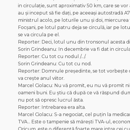
in circulație, sunt aproximativ 50 km, care se vor 
au și inceput să fie dați, pe aceeași autostradă 
ministrul acolo, pe loturile unu și doi, miercurea 
Focșani, pe lotul patru deja se circulă, iar pe lot
se va circula pe el.
Reporter: Deci, lotul unu din tronsonul acesta 
Sorin Grindeanu: In decembrie va fi dat in circula
Reporter: Cu tot cu nodul /.../.
Sorin Grindeanu: Cu tot cu nod.
Reporter: Domnule președinte, se tot vorbește de
va crește anul viitor.
Marcel Ciolacu: Nu vă promit, eu nu vă promit ni
oameni buni. Eu știu că după ce vă răspund dumn
nu pot să opresc lucrul ăsta.
Reporter: Intrebarea era alta.
Marcel Ciolacu: S-a negociat, cel puțin la medi
TVA... Este o tampenie să mărești TVA-ul, economi
Oricum, este o diferență foarte mare intre cei cu 