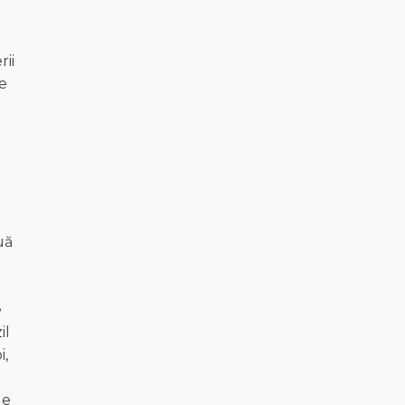
l
rii
te
uă
e
il
i,
le