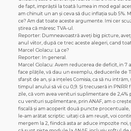
de fapt, imprăștii la toată lumea in mod egal aces
am chinuit un an și ceva să duc inflația sub 5%. Mă
ce? Am dat toate aceste argumente. Imi cer scu
știrea că măresc TVA-ul.
Reporter: Dumneavoastră aveți big picture, aveți
anul viitor, după ce trec aceste alegeri, cand 
Marcel Ciolacu: La ce?
Reporter: In general.
Marcel Ciolacu: Avem reducerea de deficit, in 7 an
face plățile, vă dau un exemplu, deducerile de T
sfarșit de an, şi a ințeles Comisia, ca să nu intrăm,
timpul anului să vii cu 0,9. Şi trecuseră in PNRR f
zile, că vom avea venituri suplimentare de 2,4% p
cu venituri suplimentare, prin ANAF, am o creșt
fiscală şi am acoperit două puncte procentuale, m
le-am arătat scriptic: uitați că am reușit, voi con
mergem la 2, fiindcă asta ar aduce impozite noi, 
că sunt niște module la ANAF, inclusiv softul de 