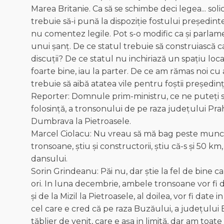
Marea Britanie. Ca să se schimbe deci legea... soli
trebuie să-i pună la dispoziție fostului președinte
nu comentez legile. Pot s-o modific ca și parlame
unui șanț. De ce statul trebuie să construiască c
discuții? De ce statul nu inchiriază un spațiu lo
foarte bine, iau la parter. De ce am rămas noi cu a
trebuie să aibă atatea vile pentru foștii președinți
Reporter: Domnule prim-ministru, ce ne puteți 
folosință, a tronsonului de pe raza județului Prah
Dumbrava la Pietroasele.
Marcel Ciolacu: Nu vreau să mă bag peste munca d
tronsoane, știu și constructorii, știu că-s și 50
dansului.
Sorin Grindeanu: Păi nu, dar știe la fel de bine
ori. In luna decembrie, ambele tronsoane vor fi d
și de la Mizil la Pietroasele, al doilea, vor fi date 
cel care e cred că pe raza Buzăului, a județului
tăblier de venit, care e așa in limită, dar am t