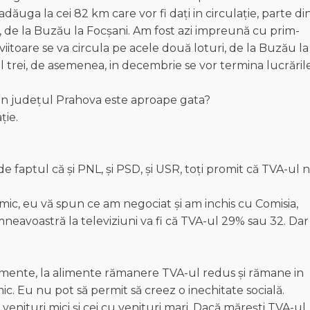
adăuga la cei 82 km care vor fi dați in circulație, parte din
A7, de la Buzău la Focșani. Am fost azi impreună cu prim-
viitoare se va circula pe acele două loturi, de la Buzău la
ul trei, de asemenea, in decembrie se vor termina lucrările
din județul Prahova este aproape gata?
ție.
 faptul că și PNL, și PSD, și USR, toți promit că TVA-ul 
mic, eu vă spun ce am negociat și am inchis cu Comisia,
eavoastră la televiziuni va fi că TVA-ul 29% sau 32. Dar
camente, la alimente rămanere TVA-ul redus și rămane in
c. Eu nu pot să permit să creez o inechitate socială.
venituri mici și cei cu venituri mari. Dacă mărești TVA-ul,