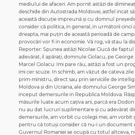
mediului de afaceri. Am pornit astăzi de diminea
deschide din Autostrada Moldovei, astfel incat să
această discuție impreună și cu domnul președi
consider că politica, in general, in următorii cinc
dreapta, mai puțin de această perioadă de campani
provocări vor fi in economie. Vă rog, vă stau la dis
Reporter: Spunea astăzi Nicolae Ciucă de faptul că 
adevărat, il apărați, domnule Ciolacu, pe George S
Marcel Ciolacu: Imi pare rău, astăzi a fost un pro
imi cer scuze. In schimb, am văzut de cateva zile 
prim-ministru, direct sau prin serviciile de intell
Moldova și din Ucraina, ale domnului George Sim
inceput demersurile in Republica Moldova. Răspu
măsurile luate acum cațiva ani, parcă era Dodon 
nu au dat lucruri suplimentare și cu adevărat di
demersurile, am vorbit cu colegii mei, am vorbit
pentru că totuși consider că nu-i un document 
Guvernul Romaniei se ocupă cu totul altceva, nu