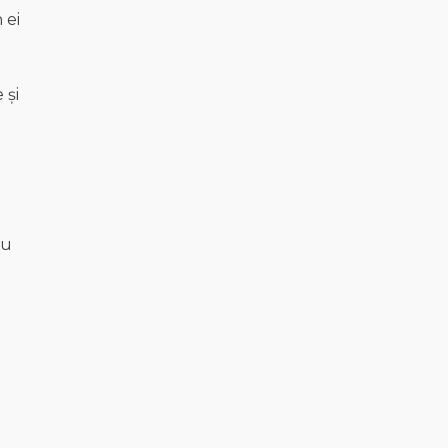
 ei
 și
nu