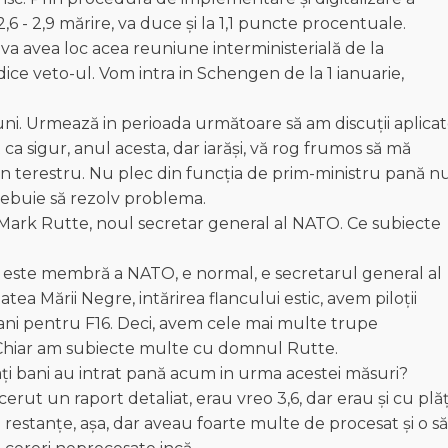
 - 2,9 mărire, va duce și la 1,1 puncte procentuale.
a avea loc acea reuniune interministerială de la
dice veto-ul. Vom intra in Schengen de la 1 ianuarie,
uni. Urmează in perioada următoare să am discuții aplica
lt ca sigur, anul acesta, dar iarăși, vă rog frumos să mă
en terestru. Nu plec din funcția de prim-ministru pană n
trebuie să rezolv problema.
u Mark Rutte, noul secretar general al NATO. Ce subiecte
 este membră a NATO, e normal, e secretarul general al
a Mării Negre, intărirea flancului estic, avem piloții
omani pentru F16. Deci, avem cele mai multe trupe
. Chiar am subiecte multe cu domnul Rutte.
 cați bani au intrat pană acum in urma acestei măsuri?
rut un raport detaliat, erau vreo 3,6, dar erau şi cu plăț
n restanțe, așa, dar aveau foarte multe de procesat și o să