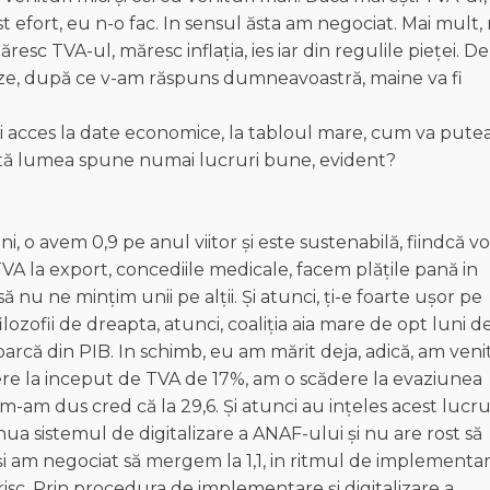
t efort, eu n-o fac. In sensul ăsta am negociat. Mai mult,
resc TVA-ul, măresc inflația, ies iar din regulile pieței. De
ze, după ce v-am răspuns dumneavoastră, maine va fi
 acces la date economice, la tabloul mare, cum va putea
toată lumea spune numai lucruri bune, evident?
i, o avem 0,9 pe anul viitor și este sustenabilă, fiindcă 
VA la export, concediile medicale, facem plățile pană in
 să nu ne mințim unii pe alții. Și atunci, ți-e foarte ușor pe
ilozofii de dreapta, atunci, coaliția aia mare de opt luni d
arcă din PIB. In schimb, eu am mărit deja, adică, am veni
ere la inceput de TVA de 17%, am o scădere la evaziunea
-am dus cred că la 29,6. Şi atunci au ințeles acest lucru
tinua sistemul de digitalizare a ANAF-ului și nu are rost să
și am negociat să mergem la 1,1, in ritmul de implementar
risc. Prin procedura de implementare și digitalizare a