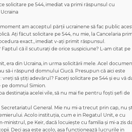
e solicitare pe 544, imediat va primi răspunsul cu
 Ucraina
t moment am acceptul părții ucrainene să fac public aces
ă. Ați făcut solicitare pe 544, nu mie, la Cancelaria pri
cedura exact., imediat v-ați primit răspunsul.
Faptul că il scuturați de orice suspiciune? L-am citat pe
 era din Ucraina, in urma solicitării mele. Acel document
au să-i răspund domnului Ciucă. Presupun că aici este
vreți să știți adevărul? Faceți solicitare pe 544 și eu vă 
ște pe domnul Simion.
a destinația acelei vile, să nu mai fie pentru foști șefi de
 Secretariatul General. Mie nu mi-a trecut prin cap, nu ș
emierului. Acolo instituția, cum e in Regatul Unit, e cu
-ministrul, pe Keir, dacă locuiește cu familia și mi-a zis da
copii. Deci așa este acolo, așa funcționează lucrurile in