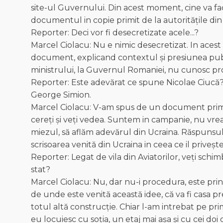
site-ul Guvernului. Din acest moment, cine va fac
documentul in copie primit de la autoritățile din
Reporter: Deci vor fi desecretizate acele...?
Marcel Ciolacu: Nu e nimic desecretizat. In aces
document, explicand contextul și presiunea public
ministrului, la Guvernul Romaniei, nu cunosc pro
Reporter: Este adevărat ce spune Nicolae Ciucă? 
George Simion.
Marcel Ciolacu: V-am spus de un document primit,
cereți și veți vedea. Suntem in campanie, nu vre
miezul, să aflăm adevărul din Ucraina. Răspunsul: 
scrisoarea venită din Ucraina in ceea ce il prive
Reporter: Legat de vila din Aviatorilor, veți schimb
stat?
Marcel Ciolacu: Nu, dar nu-i procedura, este prin
de unde este venită această idee, că va fi casa pr
totul altă construcție. Chiar l-am intrebat pe prim
eu locuiesc cu soția, un etaj mai așa și cu cei doi 