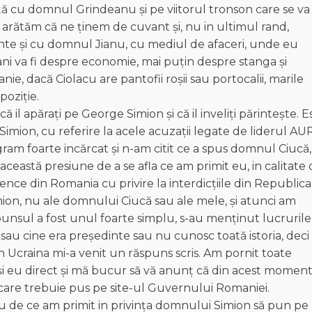
ță cu domnul Grindeanu și pe viitorul tronson care se va
 arătăm că ne ținem de cuvant și, nu in ultimul rand,
nte și cu domnul Jianu, cu mediul de afaceri, unde eu
i ani va fi despre economie, mai puțin despre stanga și
e, dacă Ciolacu are pantofii roșii sau portocalii, marile
poziție.
il apărați pe George Simion și că il inveliți părintește. E
imion, cu referire la acele acuzații legate de liderul AUR
gram foarte incărcat și n-am citit ce a spus domnul Ciucă,
această presiune de a se afla ce am primit eu, in calitate
igence din Romania cu privire la interdicțiile din Republica
ion, nu ale domnului Ciucă sau ale mele, şi atunci am
nsul a fost unul foarte simplu, s-au menținut lucrurile 
sau cine era președinte sau nu cunosc toată istoria, deci
n Ucraina mi-a venit un răspuns scris. Am pornit toate
 și eu direct și mă bucur să vă anunț că din acest moment
care trebuie pus pe site-ul Guvernului Romaniei.
 de ce am primit in privința domnului Simion să pun pe