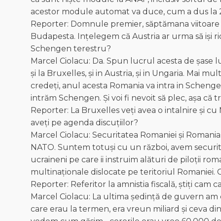
acestor module automat va duce, cum a dus la 2,6
Reporter: Domnule premier, săptămana viitoare v
Budapesta. Ințelegem că Austria ar urma să iși ri
Schengen terestru?
Marcel Ciolacu: Da. Spun lucrul acesta de şase l
și la Bruxelles, și in Austria, și in Ungaria. Mai mu
credeți, anul acesta Romania va intra in Scheng
intrăm Schengen. Și voi fi nevoit să plec, așa că 
Reporter: La Bruxelles veți avea o intalnire și c
aveți pe agenda discuțiilor?
Marcel Ciolacu: Securitatea Romaniei și Romania
NATO. Suntem totuși cu un război, avem securitate
ucraineni pe care ii instruim alături de piloții r
multinaţionale dislocate pe teritoriul Romaniei
Reporter: Referitor la amnistia fiscală, știți cam
Marcel Ciolacu: La ultima ședință de guvern am ce
care erau la termen, era vreun miliard și ceva di