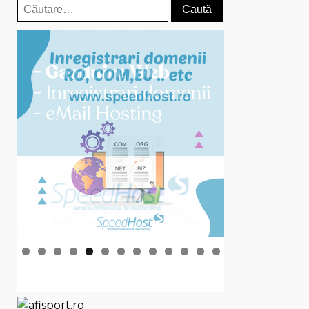
Caută
după: