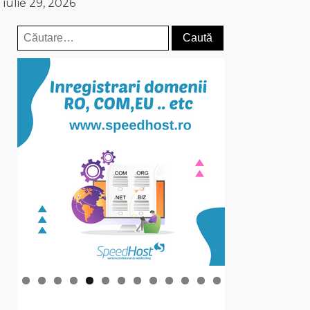
iulie 29, 2026
Caută
după: