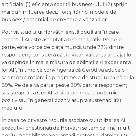
artificiale: (1) eficiență sporită business-ului; (2) sprijin
mai bun în luarea deciziilor; și (3) noi modele de
business / potențial de creștere a vânzărilor.
Potrivit studiului Horváth, există două arii în care
impactul AI este așteptat a fi semnificativ. Pe de-o
parte, este vorba de piața muncii, unde 77% dintre
respondenți consideră că „în viitor, valoarea angajaților
va depinde în mare măsură de abilitățile și experiența
lor AI”, în timp ce convingerea că GenAI va aduce o
schimbare majoră în programele de studii urcă până la
89%. Pe de altă parte, peste 80% dintre respondenți
se așteaptă ca GenAI să aibă un impact puternic
pozitiv sau în general pozitiv asupra sustenabilității
mediului.
În ceea ce privește riscurile asociate cu utilizarea AI,
executivii chestionați de Horváth se tem cel mai mult
de: (1) imposibilitatea garantării protecției datelor; (2)