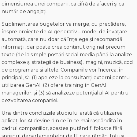
dimensiunea unei companii, ca cifră de afaceri și ca
număr de angajați.
Suplimentarea bugetelor va merge, cu precădere,
înspre proiecte de AI generativ – model de învățare
automată, care nu doar că înțelege și recomandă
informații, dar poate crea conținut original precum
texte (de la simple postări social media până la analize
complexe și strategii de business), imagini, muzică, cod
de programare și altele. Companiile vor încerca, în
principal, să: (1) apeleze la consultanți externi pentru
utilizarea GenAI; (2) ofere training în GenAI
managerilor; și (3) să analizeze potențialul AI pentru
dezvoltarea companiei.
Una dintre concluziile studiului arată că utilizarea
aplicațiilor AI devine din ce în ce mai răspândită în
cadrul companiilor, acestea putând fi folosite fără
sprijinul departamentelor de IT care rămân, totuși,