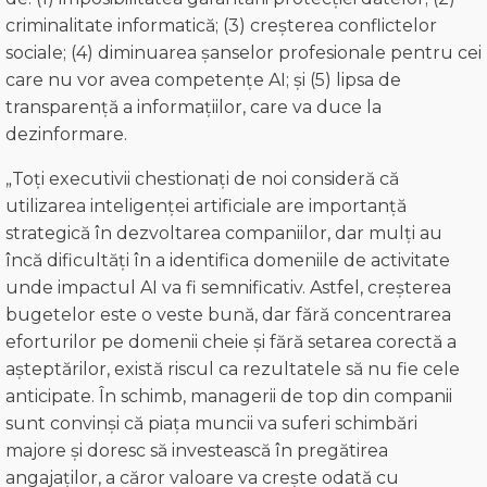
criminalitate informatică; (3) creșterea conflictelor
sociale; (4) diminuarea șanselor profesionale pentru cei
care nu vor avea competențe AI; și (5) lipsa de
transparență a informațiilor, care va duce la
dezinformare.
„Toți executivii chestionați de noi consideră că
utilizarea inteligenței artificiale are importanță
strategică în dezvoltarea companiilor, dar mulți au
încă dificultăți în a identifica domeniile de activitate
unde impactul AI va fi semnificativ. Astfel, creșterea
bugetelor este o veste bună, dar fără concentrarea
eforturilor pe domenii cheie și fără setarea corectă a
așteptărilor, există riscul ca rezultatele să nu fie cele
anticipate. În schimb, managerii de top din companii
sunt convinși că piața muncii va suferi schimbări
majore și doresc să investească în pregătirea
angajaților, a căror valoare va crește odată cu