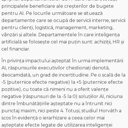
principalele beneficiare ale creșterilor de bugete
pentru AI. Pe locurile următoare se situează
departamente care se ocupă de servicii interne, servicii
pentru clienți, logistică, management, marketing,
vânzări și altele. Departamentele în care inteligența
artificială se folosește cel mai puțin sunt: achiziții, HR și
cel financiar.
În privința impactului așteptat în urma implementării
AI, răspunsurile executivilor chestionați denotă,
deocamdată, un grad de incertitudine. Pe o scală de la
-5 (puternice efecte negative) la +5 (puternice efecte
pozitive), cu toate că nimeni nu a oferit valențe
negative (răspunsuri de la -5 la 0) soluțiilor AI, niciuna
dintre îmbunătățirile așteptate nu a întrunit nici
punctaj maxim, nici peste 4. Totuși, studiul Horváth a
scos în evidență o ierarhizare a ceea celor mai
așteptate efecte legate de utilizarea inteligenței