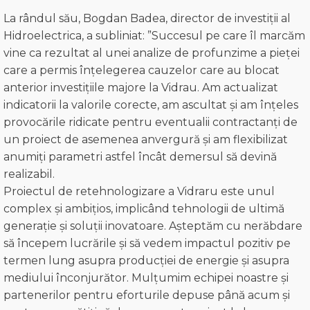
La rândul său, Bogdan Badea, director de investiții al
Hidroelectrica, a subliniat: ”Succesul pe care îl marcăm
vine ca rezultat al unei analize de profunzime a pieței
care a permis înțelegerea cauzelor care au blocat
anterior investițiile majore la Vidrau. Am actualizat
indicatorii la valorile corecte, am ascultat și am înțeles
provocările ridicate pentru eventualii contractanți de
un proiect de asemenea anvergură și am flexibilizat
anumiți parametri astfel încât demersul să devină
realizabil.
Proiectul de retehnologizare a Vidraru este unul
complex și ambițios, implicând tehnologii de ultimă
generație și soluții inovatoare. Așteptăm cu nerăbdare
să începem lucrările și să vedem impactul pozitiv pe
termen lung asupra producției de energie și asupra
mediului înconjurător. Mulțumim echipei noastre și
partenerilor pentru eforturile depuse până acum și