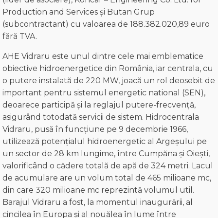
Production and Services și Butan Grup
(subcontractant) cu valoarea de 188.382.020,89 euro
fără TVA.
AHE Vidraru este unul dintre cele mai emblematice
obiective hidroenergetice din România, iar centrala, cu
o putere instalată de 220 MW, joacă un rol deosebit de
important pentru sistemul energetic national (SEN),
deoarece participă și la reglajul putere-frecvență,
asigurând totodată servicii de sistem. Hidrocentrala
Vidraru, pusă în funcțiune pe 9 decembrie 1966,
utilizează potențialul hidroenergetic al Argeșului pe
un sector de 28 km lungime, între Cumpăna și Oiești,
valorificând o cădere totală de apă de 324 metri. Lacul
de acumulare are un volum total de 465 milioane mc,
din care 320 milioane mc reprezintă volumul util.
Barajul Vidraru a fost, la momentul inaugurării, al
cincilea în Europa și al nouălea în lume între