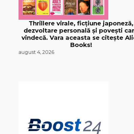
Thrillere virale, ficțiune japoneză,
dezvoltare personală și povești ca
vindecă. Vara aceasta se citește Al
Books!
august 4, 2026