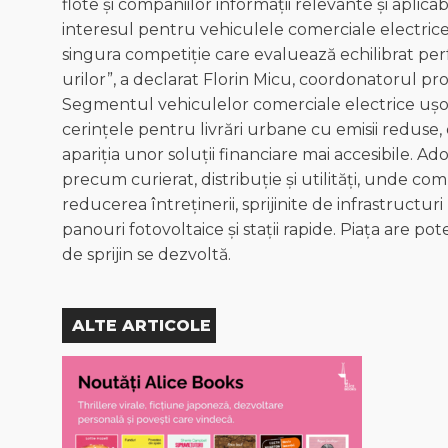
flote și companiilor informații relevante și aplica
interesul pentru vehiculele comerciale electrice
singura competiție care evaluează echilibrat per
urilor”, a declarat Florin Micu, coordonatorul p
Segmentul vehiculelor comerciale electrice ușoa
cerințele pentru livrări urbane cu emisii reduse,
apariția unor soluții financiare mai accesibile. A
precum curierat, distribuție și utilități, unde c
reducerea întreținerii, sprijinite de infrastructur
panouri fotovoltaice și stații rapide. Piața are pot
de sprijin se dezvoltă.
ALTE ARTICOLE