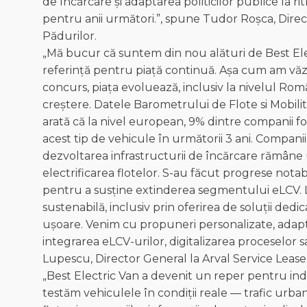
de încărcare și adaptarea politicilor publice la r
pentru anii următori.”, spune Tudor Roșca, Direct
Pădurilor.
„Mă bucur că suntem din nou alături de Best Ele
referință pentru piață continuă. Așa cum am văzut
concurs, piața evoluează, inclusiv la nivelul Româ
creștere. Datele Barometrului de Flote si Mobilit
arată că la nivel european, 9% dintre companii fol
acest tip de vehicule în următorii 3 ani. Compani
dezvoltarea infrastructurii de încărcare rămâne
electrificarea flotelor. S-au făcut progrese notab
pentru a susține extinderea segmentului eLCV. La
sustenabilă, inclusiv prin oferirea de soluții ded
ușoare. Venim cu propuneri personalizate, adapta
integrarea eLCV-urilor, digitalizarea proceselor 
Lupescu, Director General la Arval Service Leas
„Best Electric Van a devenit un reper pentru indu
testăm vehiculele în condiții reale — trafic urb