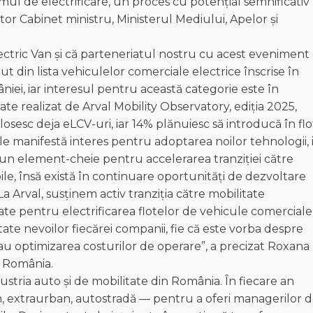
itmul de electrificare, un proces cu potențial semnificativ
or Cabinet ministru, Ministerul Mediului, Apelor și
ctric Van și că parteneriatul nostru cu acest eveniment
 din lista vehiculelor comerciale electrice înscrise în
niei, iar interesul pentru această categorie este în
ate realizat de Arval Mobility Observatory, ediția 2025,
osesc deja eLCV-uri, iar 14% plănuiesc să introducă în flo
ile manifestă interes pentru adoptarea noilor tehnologii, 
 un element-cheie pentru accelerarea tranziției către
ile, însă există în continuare oportunități de dezvoltare
 Arval, susținem activ tranziția către mobilitate
icate pentru electrificarea flotelor de vehicule comerciale
te nevoilor fiecărei companii, fie că este vorba despre
sau optimizarea costurilor de operare”, a precizat Roxana
e România.
stria auto și de mobilitate din România. În fiecare an
an, extraurban, autostradă — pentru a oferi managerilor 