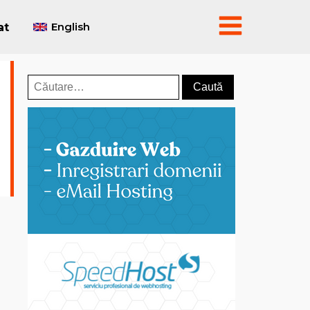
English
at
Caută
după: