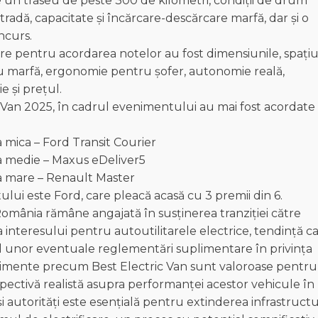
 un traseu de peste 300 de kilometri, condiții de drum
stradă, capacitate și încărcare-descărcare marfă, dar și o
ncurs.
rare pentru acordarea notelor au fost dimensiunile, spațiu
i cu marfă, ergonomie pentru șofer, autonomie reală,
e și prețul.
ric Van 2025, în cadrul evenimentului au mai fost acordate
 mica – Ford Transit Courier
a medie – Maxus eDeliver5
sa mare – Renault Master
ui este Ford, care pleacă acasă cu 3 premii din 6.
România rămâne angajată în susținerea tranziției către
 interesului pentru autoutilitarele electrice, tendință c
tul unor eventuale reglementări suplimentare în privința
nimente precum Best Electric Van sunt valoroase pentru
rspectivă realistă asupra performanței acestor vehicule în
și autorități este esențială pentru extinderea infrastructur