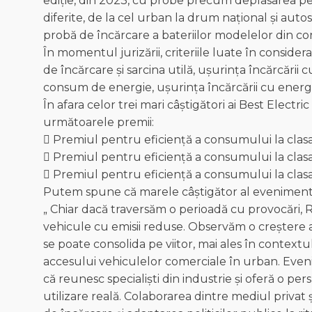
ediție, din 2023, cu probe precum deplasarea pe
diferite, de la cel urban la drum național și auto
probă de încărcare a bateriilor modelelor din co
În momentul jurizării, criteriile luate în conside
de încărcare și sarcina utilă, ușurința încărcări
consum de energie, ușurința încărcării cu energi
În afara celor trei mari câștigători ai Best Elect
următoarele premii:
 Premiul pentru eficiență a consumului la clasa
 Premiul pentru eficiență a consumului la clas
 Premiul pentru eficiență a consumului la cla
Putem spune că marele câștigător al evenimentul
„ Chiar dacă traversăm o perioadă cu provocări, 
vehicule cu emisii reduse. Observăm o creștere a
se poate consolida pe viitor, mai ales în contex
accesului vehiculelor comerciale în urban. Eve
că reunesc specialiști din industrie și oferă o pe
utilizare reală. Colaborarea dintre mediul privat 