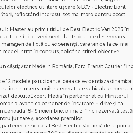
lor electrice utilitare ușoare (eLCV - Electric Light
torii, reflectând interesul tot mai mare pentru acest
ult Master au primit titlul de Best Electric Van 2025 în
de-a III-a ediții a evenimentului. Înainte de desemnarea
in manageri de flotă cu experiență, care vin de la cei mai
e model intrat în concurs, aplicând criterii obiective,
un câștigător Made in România, Ford Transit Courier fiin
de 12 modele participante, ceea ce evidențiază dinamica
entru introducerea noilor generații de vehicule comercial
izat de AutoExpert Media în parteneriat cu Ministerul
România, având ca partener de încărcare Eldrive și ca
 perioada 18-19 noiembrie, prima zi fiind rezervată testăr
entru jurizare și acordarea premiilor.
 partener principal al Best Electric Van încă de la prima