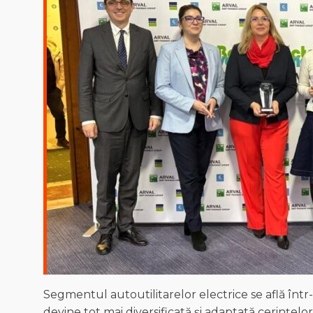
Segmentul autoutilitarelor electrice se află într
devine tot mai diversificată și adaptată cerințelo