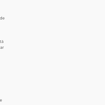
 de
tă
iar
de