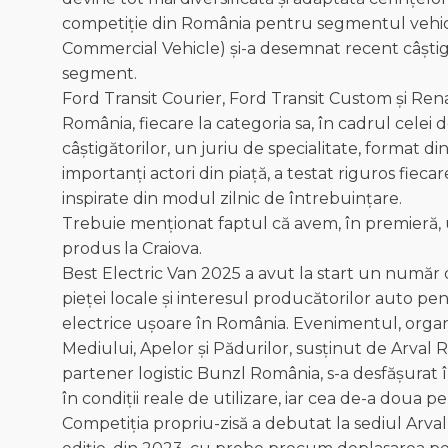
competiție din România pentru segmentul vehicule
Commercial Vehicle) și-a desemnat recent câștigă
segment.
Ford Transit Courier, Ford Transit Custom și Rena
România, fiecare la categoria sa, în cadrul celei 
câștigătorilor, un juriu de specialitate, format d
importanți actori din piață, a testat riguros fiecar
inspirate din modul zilnic de întrebuințare.
Trebuie menționat faptul că avem, în premieră, 
produs la Craiova.
Best Electric Van 2025 a avut la start un număr 
pieței locale și interesul producătorilor auto p
electrice ușoare în România. Evenimentul, organ
Mediului, Apelor și Pădurilor, susținut de Arval 
partener logistic Bunzl România, s-a desfășurat în
în condiții reale de utilizare, iar cea de-a doua p
Competiția propriu-zisă a debutat la sediul Arval,