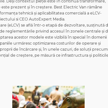
bile. Deși contextul pieței este în continuă transformare,
 este prezent și în creștere. Best Electric Van rămâne
formanța tehnică și aplicabilitatea comercială a eLCV-
roiectului si CEO AutoExpert Media.
re (eLCV) se află într-o etapă de dezvoltare, susținută 
 de reglementările privind accesul în zonele centrale și 
doptarea acestor modele este vizibilă în special în domenii
ompaniile urmăresc optimizarea costurilor de operare și
i proprii de încărcare și, în unele cazuri, de soluții precum
ențial de creștere, pe măsură ce infrastructura și politicil