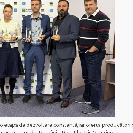
-o etapă de dezvoltare constantă, iar oferta producătoril
r companiilor din România. Best Electric Van, singura