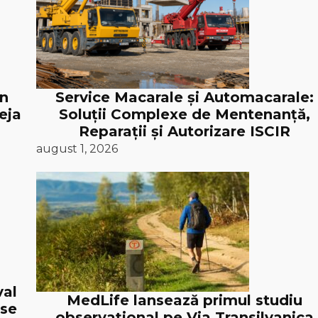
în
Service Macarale și Automacarale:
eja
Soluții Complexe de Mentenanță,
Reparații și Autorizare ISCIR
august 1, 2026
val
MedLife lansează primul studiu
 se
observațional pe Via Transilvanica