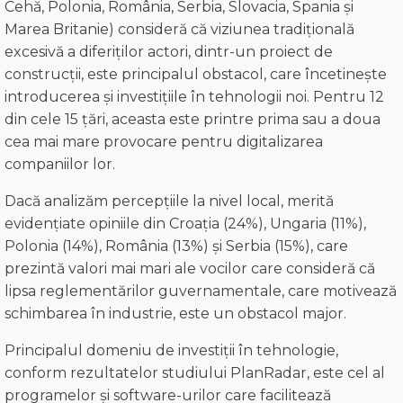
Cehă, Polonia, România, Serbia, Slovacia, Spania și
Marea Britanie) consideră că viziunea tradițională
excesivă a diferiților actori, dintr-un proiect de
construcții, este principalul obstacol, care încetinește
introducerea și investițiile în tehnologii noi. Pentru 12
din cele 15 țări, aceasta este printre prima sau a doua
cea mai mare provocare pentru digitalizarea
companiilor lor.
Dacă analizăm percepțiile la nivel local, merită
evidențiate opiniile din Croația (24%), Ungaria (11%),
Polonia (14%), România (13%) și Serbia (15%), care
prezintă valori mai mari ale vocilor care consideră că
lipsa reglementărilor guvernamentale, care motivează
schimbarea în industrie, este un obstacol major.
Principalul domeniu de investiții în tehnologie,
conform rezultatelor studiului PlanRadar, este cel al
programelor și software-urilor care facilitează