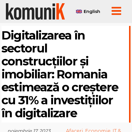
English
Digitalizarea în
sectorul
construcțiilor și
imobiliar: Romania
estimează o creștere
cu 31% a investițiilor
în digitalizare
noiembrie 17, 2023
Afaceri
,
Economie
,
IT &