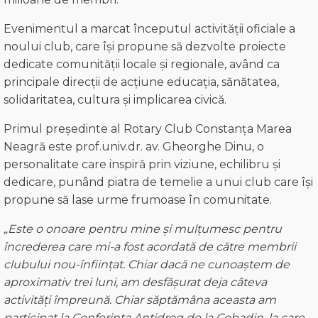
Evenimentul a marcat începutul activității oficiale a
noului club, care își propune să dezvolte proiecte
dedicate comunității locale și regionale, având ca
principale direcții de acțiune educația, sănătatea,
solidaritatea, cultura și implicarea civică.
Primul președinte al Rotary Club Constanța Marea
Neagră este prof.univ.dr. av. Gheorghe Dinu, o
personalitate care inspiră prin viziune, echilibru și
dedicare, punând piatra de temelie a unui club care își
propune să lase urme frumoase în comunitate.
„Este o onoare pentru mine și mulțumesc pentru
încrederea care mi-a fost acordată de către membrii
clubului nou-înființat. Chiar dacă ne cunoaștem de
aproximativ trei luni, am desfășurat deja câteva
activități
împreună
.
Chiar săptămâna aceasta am
participat
la Conferința Antidrog de la Cobadin, la care