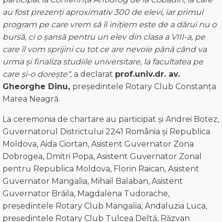
au fost prezenți aproximativ 300 de elevi, iar primul
program pe care vrem să îl inițiem este de a dărui
nu
o
bursă, ci o șansă pentru un elev din clasa a
VIII-a
, pe
care îl vom sprijini cu tot ce are nevoie
până când v
a
urma și finaliza studiile universitare, la facultatea pe
care
și-o dorește“,
a declarat
prof.univ.
dr. av.
Gheorghe Dinu,
președintele Rotary Club Constanța
Marea Neagră.
La ceremonia de chartare au participat și Andrei Botez,
Guvernatorul Districtului 2241 România și Republica
Moldova, Aida Ciortan, Asistent Guvernator Zona
Dobrogea, Dmitri Popa, Asistent Guvernator Zonal
pentru Republica Moldova, Florin Raican, Asistent
Guvernator Mangalia, Mihail Balaban, Asistent
Guvernator Brăila, Magdalena Tudorache,
președintele Rotary Club Mangalia, Andaluzia Luca,
președintele Rotary Club Tulcea Deltă, Răzvan