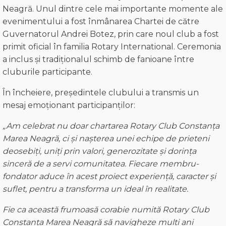
Neagră. Unul dintre cele mai importante momente ale
evenimentului a fost înmânarea Chartei de către
Guvernatorul Andrei Botez, prin care noul club a fost
primit oficial în familia Rotary International. Ceremonia
a inclus și tradiționalul schimb de fanioane între
cluburile participante.
În încheiere, președintele clubului a transmis un
mesaj emoționant participanților:
„Am celebrat nu doar chartarea Rotary Club Constanța
Marea Neagră, ci și nașterea unei echipe de prieteni
deosebiți, uniți prin valori, generozitate și dorința
sinceră de a servi comunitatea. Fiecare membru
-
fondator
aduce
în acest proiect experiență, caracter și
suflet,
pentru a
transform
a
un ideal în realitate.
Fie ca această frumoasă corabie numită Rotary Club
Constanța Marea Neagră să navigheze mulți ani