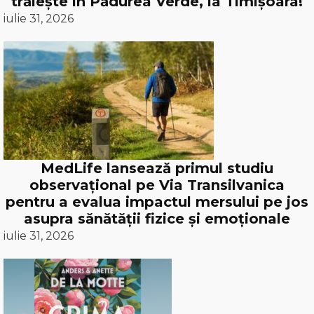
trăiește în Pădurea Verde, la Timișoara!
iulie 31, 2026
MedLife lansează primul studiu
observațional pe Via Transilvanica
pentru a evalua impactul mersului pe jos
asupra sănătății fizice și emoționale
iulie 31, 2026