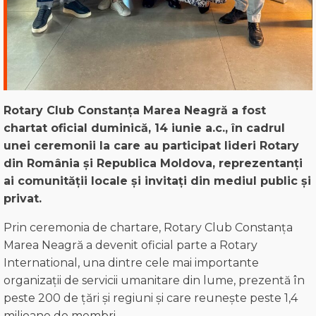
Rotary Club Constanța Marea Neagră a fost
chartat oficial duminică, 14 iunie a.c., în cadrul
unei ceremonii la care au participat lideri Rotary
din România și Republica Moldova, reprezentanți
ai comunității locale și invitați din mediul public și
privat.
Prin ceremonia de chartare, Rotary Club Constanța
Marea Neagră a devenit oficial parte a Rotary
International, una dintre cele mai importante
organizații de servicii umanitare din lume, prezentă în
peste 200 de țări și regiuni și care reunește peste 1,4
milioane de membri.