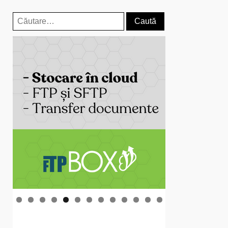
Caută
după: