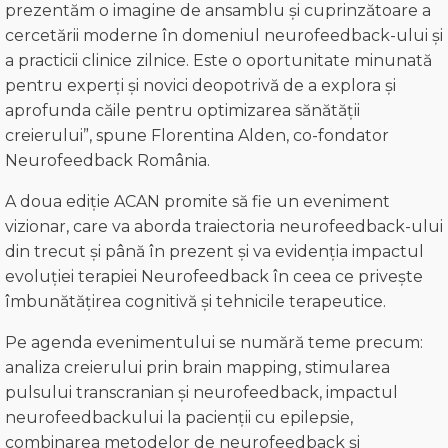
prezentăm o imagine de ansamblu și cuprinzătoare a
cercetării moderne în domeniul neurofeedback-ului și
a practicii clinice zilnice. Este o oportunitate minunată
pentru experți și novici deopotrivă de a explora și
aprofunda căile pentru optimizarea sănătății
creierului”, spune Florentina Alden, co-fondator
Neurofeedback România.
A doua ediție ACAN promite să fie un eveniment
vizionar, care va aborda traiectoria neurofeedback-ului
din trecut și până în prezent și va evidenția impactul
evoluției terapiei Neurofeedback în ceea ce privește
îmbunătățirea cognitivă și tehnicile terapeutice.
Pe agenda evenimentului se numără teme precum:
analiza creierului prin brain mapping, stimularea
pulsului transcranian și neurofeedback, impactul
neurofeedbackului la pacienții cu epilepsie,
combinarea metodelor de neurofeedback și