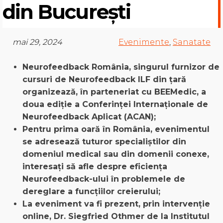
din București
mai 29, 2024
Evenimente
,
Sanatate
Neurofeedback România, singurul
furnizor de
cursuri de Neurofeedback ILF din țară
organizează, în parteneriat cu BEEMedic, a
doua ediție a Conferinței Internaționale de
Neurofeedback Aplicat (ACAN);
Pentru prima oară în România, evenimentul
se adresează tuturor specialiștilor din
domeniul medical sau din domenii conexe,
interesați să afle despre eficiența
Neurofeedback-ului
în problemele de
dereglare a funcțiilor creierului;
La eveniment va fi prezent, prin intervenție
online, Dr.
Siegfried Othmer de la Institutul