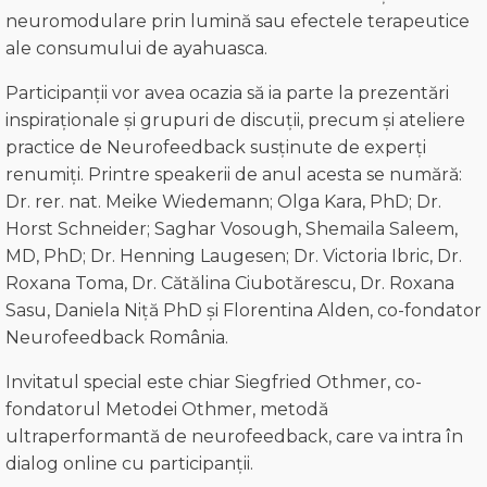
neuromodulare prin lumină sau efectele terapeutice
ale consumului de ayahuasca.
Participanții vor avea ocazia să ia parte la prezentări
inspiraționale și grupuri de discuții, precum și ateliere
practice de Neurofeedback susținute de experți
renumiți. Printre speakerii de anul acesta se numără:
Dr. rer. nat. Meike Wiedemann; Olga Kara, PhD; Dr.
Horst Schneider; Saghar Vosough, Shemaila Saleem,
MD, PhD; Dr. Henning Laugesen; Dr. Victoria Ibric, Dr.
Roxana Toma, Dr. Cătălina Ciubotărescu, Dr. Roxana
Sasu, Daniela Niță PhD și Florentina Alden, co-fondator
Neurofeedback România.
Invitatul special este chiar Siegfried Othmer, co-
fondatorul Metodei Othmer, metodă
ultraperformantă de neurofeedback, care va intra în
dialog online cu participanții.