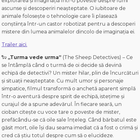
explorarea și imaginația într-o poveste despre lumi
ascunse și descoperiri neașteptate.
O iubitoare de
animale folosește o tehnologie care îi plasează
conștiința într-un castor robotizat pentru a descoperi
mistere din lumea animalelor dincolo de imaginația ei.
Trailer aici.
🐑
„Turma vede urma”
(The Sheep Detectives) – Ce
se întâmplă când o turmă de oi decide să devină
echipă de detectivi? Un mister hilar, plin de încurcături
și situații neașteptate. Cu mult umor și personaje
simpatice, filmul transformă o anchetă aparent simplă
într-o aventură despre spirit de echipă, istețime și
curajul de a spune adevărul.
În fiecare seară, un
cioban citește cu voce tare o poveste de mister,
prefăcându-se că oile sale înțeleg. Când bărbatul este
găsit mort, oile își dau seama imediat că a fost o crimă și
cred că știu totul despre cum să o elucideze.