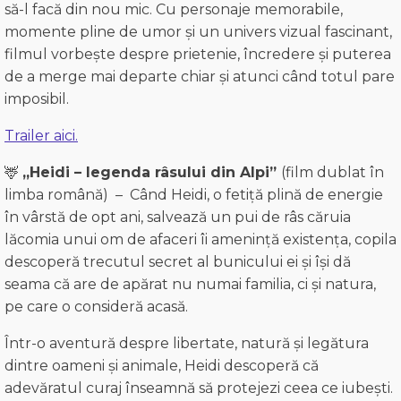
să-l facă din nou mic.
Cu personaje memorabile,
momente pline de umor și un univers vizual fascinant,
filmul vorbește despre prietenie, încredere și puterea
de a merge mai departe chiar și atunci când totul pare
imposibil.
Trailer aici.
🦌
„Heidi – legenda râsului din Alpi”
(film dublat în
limba română) –
Când Heidi, o fetiță plină de energie
în vârstă de opt ani, salvează un pui de râs căruia
lăcomia unui om de afaceri îi amenință existența, copila
descoperă trecutul secret al bunicului ei și își dă
seama că are de apărat nu numai familia, ci și natura,
pe care o consideră acasă.
Într-o aventură despre libertate, natură și legătura
dintre oameni și animale, Heidi descoperă că
adevăratul curaj înseamnă să protejezi ceea ce iubești.