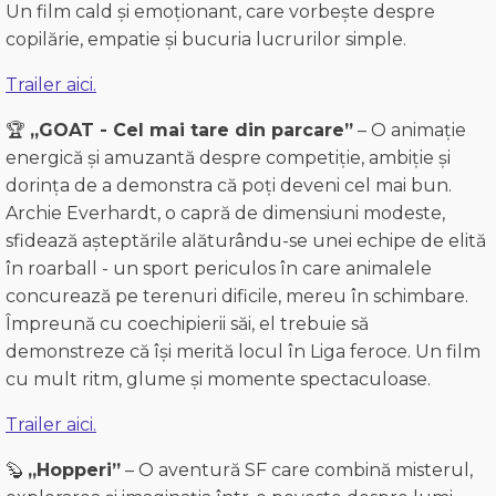
Un film cald și emoționant, care vorbește despre
copilărie, empatie și bucuria lucrurilor simple.
Trailer aici.
🏆
„GOAT - Cel mai tare din parcare”
– O animație
energică și amuzantă despre competiție, ambiție și
dorința de a demonstra că poți deveni cel mai bun.
Archie
Everhardt, o capră de dimensiuni modeste,
sfidează așteptările alăturându-se unei echipe de elită
în roarball - un sport periculos în care animalele
concurează pe terenuri dificile, mereu în schimbare.
Împreună cu coechipierii săi, el trebuie să
demonstreze că își merită locul în Liga feroce.
Un film
cu mult ritm, glume și momente spectaculoase.
Trailer aici.
🦫
„Hopperi”
– O aventură SF care combină misterul,