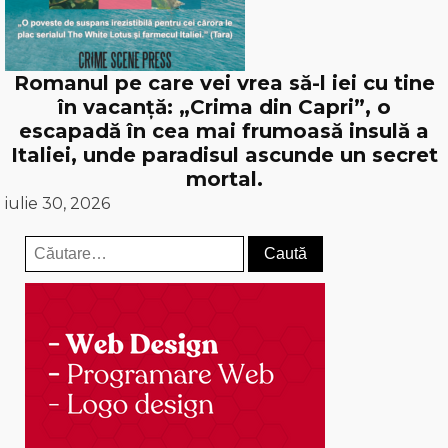
Romanul pe care vei vrea să-l iei cu tine
în vacanță: „Crima din Capri”, o
escapadă în cea mai frumoasă insulă a
Italiei, unde paradisul ascunde un secret
mortal.
iulie 30, 2026
Caută
după: