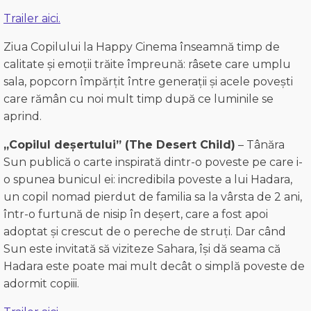
Trailer aici.
Ziua Copilului la Happy Cinema înseamnă timp de
calitate și emoții trăite împreună: râsete care umplu
sala, popcorn împărțit între generații și acele povești
care rămân cu noi mult timp după ce luminile se
aprind.
„Copilul deșertului” (The Desert Child)
– Tânăra
Sun publică o carte inspirată dintr-o poveste pe care i-
o spunea bunicul ei: incredibila poveste a lui Hadara,
un copil nomad pierdut de familia sa la vârsta de 2 ani,
într-o furtună de nisip în deșert, care a fost apoi
adoptat și crescut de o pereche de struți. Dar când
Sun este invitată să viziteze Sahara, își dă seama că
Hadara este poate mai mult decât o simplă poveste de
adormit copiii.