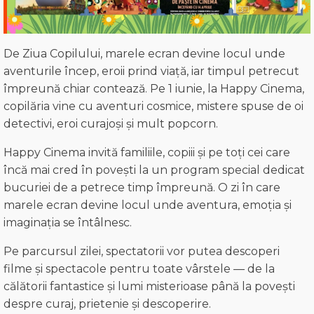
De Ziua Copilului, marele ecran devine locul unde
aventurile încep, eroii prind viață, iar timpul petrecut
împreună chiar contează. Pe 1 iunie, la Happy Cinema,
copilăria vine cu aventuri cosmice, mistere spuse de oi
detectivi, eroi curajoși și mult popcorn.
Happy Cinema invită familiile, copiii și pe toți cei care
încă mai cred în povești la un program special dedicat
bucuriei de a petrece timp împreună. O zi în care
marele ecran devine locul unde aventura, emoția și
imaginația se întâlnesc.
Pe parcursul zilei, spectatorii vor putea descoperi
filme și spectacole pentru toate vârstele — de la
călătorii fantastice și lumi misterioase până la povești
despre curaj, prietenie și descoperire.