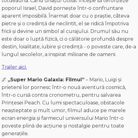
totdeauna. Când uriașul Goliat începe să terorizeze
poporul Israel, David pornește într-o confruntare
aparent imposibilă. Înarmat doar cu o praștie, câteva
pietre și o credință de neclintit, el se ridică împotriva
fricii și devine un simbol al curajului. Drumul său nu
este doar o luptă fizică, ci o călătorie profundă despre
destin, loialitate, iubire și credință - o poveste care, de-a
lungul secolelor, a inspirat milioane de oameni.
Trailer aici.
🌌
„Super Mario Galaxia: Filmul”
– Mario, Luigi și
prietenii lor pornesc într-o nouă aventură cosmică,
într-o cursă contra cronometru, pentru salvarea
Prințesei Peach. Cu lumi spectaculoase, obstacole
neașteptate și mult umor, filmul aduce pe marele
ecran energia și farmecul universului Mario într-o
poveste plină de acțiune și nostalgie pentru toate
generațiile.