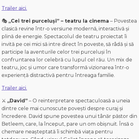
Trailer aici.
🎭
„Cei trei purceluși” – teatru la cinema
– Povestea
clasică revine într-o versiune modernă, interactivă și
plină de energie. Spectacolul de teatru proiectat îi
invită pe cei mici să intre direct în poveste, să râdă și să
participe la aventurile celor trei purceluși în
confruntarea lor celebră cu lupul cel rău. Un mix de
teatru, joc și umor care transformă vizionarea într-o
experiență distractivă pentru întreaga familie.
Trailer aici.
⚔️
„David”
– O reinterpretare spectaculoasă a uneia
dintre cele mai cunoscute povești despre curaj și
încredere. David spune povestea unui tânăr păstor din
Betleem, care, la început, pare un om obișnuit. Însă o
chemare neașteptată îi schimbă viața pentru