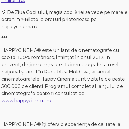
Trailer aici.
🎈
De Ziua Copilului, magia copilăriei se vede pe marele
ecran.
🍿✨
Bilete la prețuri prietenoase pe
happycinema.ro.
***
HAPPYCINEMA® este un lanț de cinematografe cu
capital 100% românesc, înființat în anul 2012. În
prezent, deține o rețea de 11 cinematografe la nivel
național și unul în Republica Moldova, iar anual,
cinematografele Happy Cinema sunt vizitate de peste
500.000 de clienți. Programul complet al lanțului de
cinematografe poate fi consultat pe
www.happycinema.ro
.
HAPPYCINEMA® îți oferă o experiență de calitate la