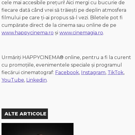
cele mai accesibile prețuri!
Aici mergi cu bucurie de
fiecare dată când vrei să trăiești pe deplin atmosfera
filmului pe care ți-ai propus să-l vezi.
Biletele pot fi
cumpărate direct de la cinema sau online de pe
www.happycinema.ro
și
www.cinemagia.ro
.
Urmăriți HAPPYCINEMA® online, pentru a fi la curent
cu promoțiile, evenimentele speciale și programul
fiecărui cinematograf:
Facebook
,
Instagram
,
TikTok
,
YouTube
,
Linkedin
.
ALTE ARTICOLE