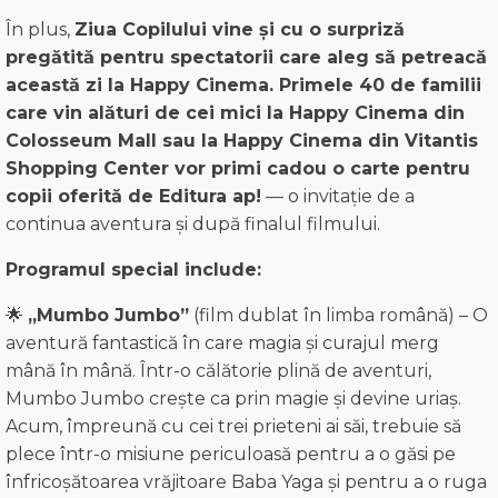
În plus,
Ziua Copilului vine și cu o surpriză
pregătită pentru spectatorii care aleg să petreacă
această zi la Happy Cinema. Primele 40 de familii
care vin alături de cei mici la Happy Cinema din
Colosseum Mall sau la Happy Cinema din Vitantis
Shopping Center vor primi cadou o carte pentru
copii oferită de Editura ap!
— o invitație de a
continua aventura și după finalul filmului.
Programul special include:
🌟
„Mumbo Jumbo”
(film dublat în limba română) – O
aventură fantastică în care magia și curajul merg
mână în mână.
Într-o călătorie plină de aventuri,
Mumbo Jumbo crește ca prin magie și devine uriaș.
Acum, împreună cu cei trei prieteni ai săi, trebuie să
plece într-o misiune periculoasă pentru a o găsi pe
înfricoșătoarea vrăjitoare Baba Yaga și pentru a o ruga