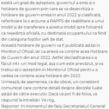
există un grad de așteptare, guvernul a emis și o
hotărare de guvern prin care se va desecritiza o
hotărare de guvern emisă in anul 2022 și clasificată,
referitoare la o acțiune a RAPPS de reabilitare a unui
imobil și de transferare a acestui imobil spre folosință
ca reședință oficială, cu destinația ocupantului ca fiind
din categoria foștilor șefi de stat.
Această hotărare de guvern va fi publicată astăzi in
Monitorul Oficial, iar ca anexă va conține acea Hotărare
de Guvern din anul 2022. Astfel declasificarea s-a
făcut intr-un mod legal, aşa cum este prevăzut, și va
trebui să o așteptăm in Monitorul Oficial pentru a
vedea ce conține acea hotărare din 2022.
Urmează, de asemenea, ca de obicei, un consistent
comunicat care conține detalii despre deciziile luate
astăzi de către executiv. Dacă vă pot fi de folos, vă
răspund la intrebări. Vă rog,.
Reporter: In momentul de față, Secretariatul General