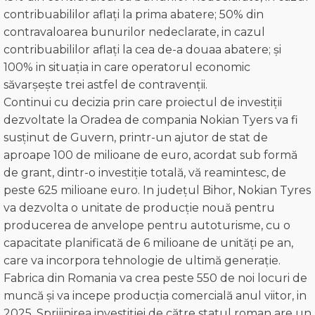
contribuabililor aflați la prima abatere; 50% din
contravaloarea bunurilor nedeclarate, in cazul
contribuabililor aflați la cea de-a douaa abatere; și
100% in situația in care operatorul economic
săvarșește trei astfel de contravenții.
Continui cu decizia prin care proiectul de investiții
dezvoltate la Oradea de compania Nokian Tyers va fi
susținut de Guvern, printr-un ajutor de stat de
aproape 100 de milioane de euro, acordat sub formă
de grant, dintr-o investiție totală, vă reamintesc, de
peste 625 milioane euro. In județul Bihor, Nokian Tyres
va dezvolta o unitate de producție nouă pentru
producerea de anvelope pentru autoturisme, cu o
capacitate planificată de 6 milioane de unități pe an,
care va incorpora tehnologie de ultimă generație.
Fabrica din Romania va crea peste 550 de noi locuri de
muncă și va incepe producția comercială anul viitor, in
2025. Sprijinirea investiției de către statul roman are un