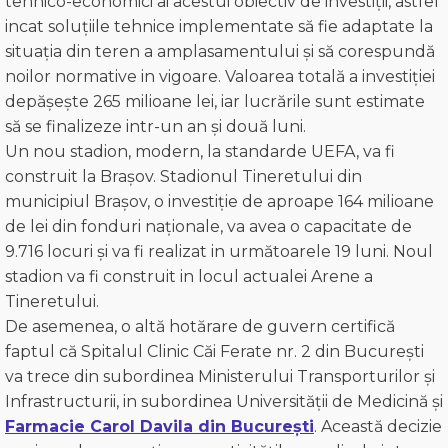
tehnico-economici ai acestui obiectiv de investiții, astfel
incat soluțiile tehnice implementate să fie adaptate la
situația din teren a amplasamentului și să corespundă
noilor normative in vigoare. Valoarea totală a investiției
depășește 265 milioane lei, iar lucrările sunt estimate
să se finalizeze intr-un an și două luni.
Un nou stadion, modern, la standarde UEFA, va fi
construit la Brașov. Stadionul Tineretului din
municipiul Brașov, o investiție de aproape 164 milioane
de lei din fonduri naționale, va avea o capacitate de
9.716 locuri și va fi realizat in următoarele 19 luni. Noul
stadion va fi construit in locul actualei Arene a
Tineretului.
De asemenea, o altă hotărare de guvern certifică
faptul că Spitalul Clinic Căi Ferate nr. 2 din București
va trece din subordinea Ministerului Transporturilor și
Infrastructurii, in subordinea Universității de Medicină și
Farmacie Carol Davila din București
. Această decizie