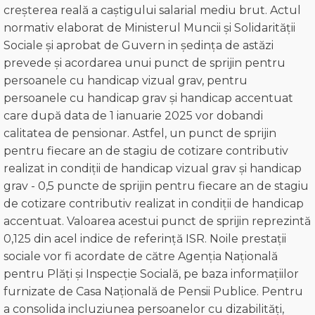
creșterea reală a caștigului salarial mediu brut. Actul
normativ elaborat de Ministerul Muncii și Solidarității
Sociale și aprobat de Guvern in ședința de astăzi
prevede și acordarea unui punct de sprijin pentru
persoanele cu handicap vizual grav, pentru
persoanele cu handicap grav și handicap accentuat
care după data de 1 ianuarie 2025 vor dobandi
calitatea de pensionar. Astfel, un punct de sprijin
pentru fiecare an de stagiu de cotizare contributiv
realizat in condiții de handicap vizual grav și handicap
grav - 0,5 puncte de sprijin pentru fiecare an de stagiu
de cotizare contributiv realizat in condiţii de handicap
accentuat. Valoarea acestui punct de sprijin reprezintă
0,125 din acel indice de referință ISR. Noile prestații
sociale vor fi acordate de către Agenția Națională
pentru Plăți și Inspecție Socială, pe baza informațiilor
furnizate de Casa Națională de Pensii Publice. Pentru
a consolida incluziunea persoanelor cu dizabilități,