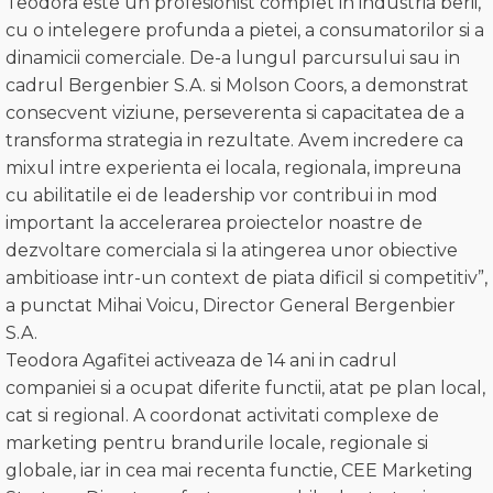
Teodora este un profesionist complet in industria berii,
cu o intelegere profunda a pietei, a consumatorilor si a
dinamicii comerciale. De-a lungul parcursului sau in
cadrul Bergenbier S.A. si Molson Coors, a demonstrat
consecvent viziune, perseverenta si capacitatea de a
transforma strategia in rezultate. Avem incredere ca
mixul intre experienta ei locala, regionala, impreuna
cu abilitatile ei de leadership vor contribui in mod
important la accelerarea proiectelor noastre de
dezvoltare comerciala si la atingerea unor obiective
ambitioase intr-un context de piata dificil si competitiv”,
a punctat Mihai Voicu, Director General Bergenbier
S.A.
Teodora Agafitei activeaza de 14 ani in cadrul
companiei si a ocupat diferite functii, atat pe plan local,
cat si regional. A coordonat activitati complexe de
marketing pentru brandurile locale, regionale si
globale, iar in cea mai recenta functie, CEE Marketing