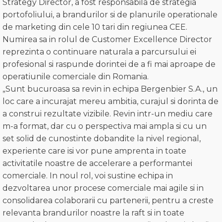
Strategy Director, a fost responsabila de strategia
portofoliului, a brandurilor si de planurile operationale
de marketing din cele 10 tari din regiunea CEE.
Numirea sa in rolul de Customer Excellence Director
reprezinta o continuare naturala a parcursului ei
profesional si raspunde dorintei de a fi mai aproape de
operatiunile comerciale din Romania.
„Sunt bucuroasa sa revin in echipa Bergenbier S.A., un
loc care a incurajat mereu ambitia, curajul si dorinta de
a construi rezultate vizibile. Revin intr-un mediu care
m-a format, dar cu o perspectiva mai ampla si cu un
set solid de cunostinte dobandite la nivel regional,
experiente care isi vor pune amprenta in toate
activitatile noastre de accelerare a performantei
comerciale. In noul rol, voi sustine echipa in
dezvoltarea unor procese comerciale mai agile si in
consolidarea colaborarii cu partenerii, pentru a creste
relevanta brandurilor noastre la raft si in toate