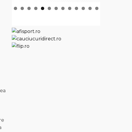
rea
ere
a