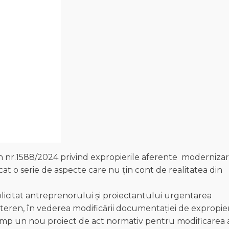
ern nr.1588/2024 privind expropierile aferente moderniza
cat o serie de aspecte care nu țin cont de realitatea din
olicitat antreprenorului și proiectantului urgentarea
din teren, în vederea modificării documentației de expropi
t timp un nou proiect de act normativ pentru modificarea 