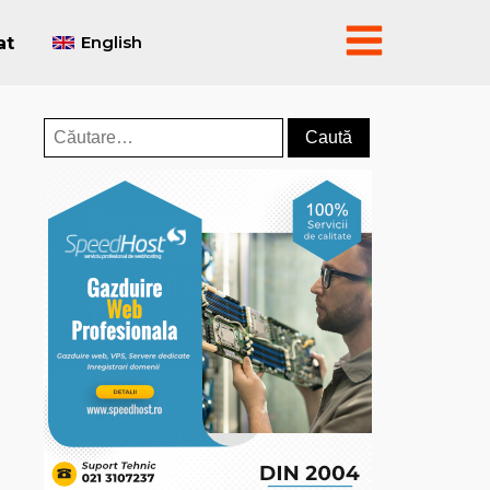
English
at
Caută
după: