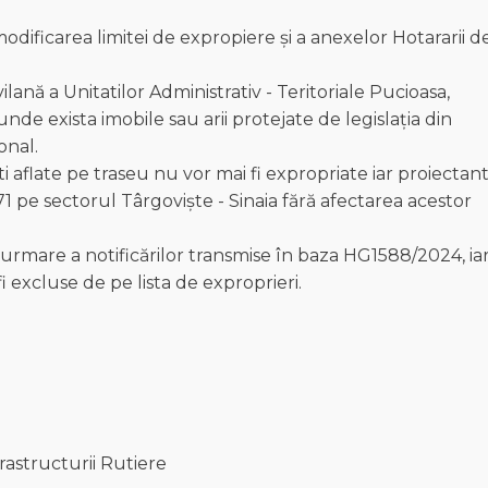
odificarea limitei de expropiere și a anexelor Hotararii d
ilană a Unitatilor Administrativ - Teritoriale Pucioasa,
unde exista imobile sau arii protejate de legislația din
onal.
ti aflate pe traseu nu vor mai fi expropriate iar proiectan
 pe sectorul Târgoviște - Sinaia fără afectarea acestor
 urmare a notificărilor transmise în baza HG1588/2024, ia
 excluse de pe lista de exproprieri.
astructurii Rutiere