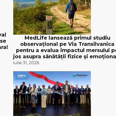
val
MedLife lansează primul studiu
 se
observațional pe Via Transilvanica
ra!
pentru a evalua impactul mersului p
jos asupra sănătății fizice și emoționa
iulie 31, 2026