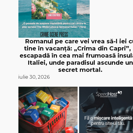
Romanul pe care vei vrea să-l iei c
tine în vacanță: „Crima din Capri”,
escapadă în cea mai frumoasă insul
Italiei, unde paradisul ascunde un
secret mortal.
iulie 30, 2026