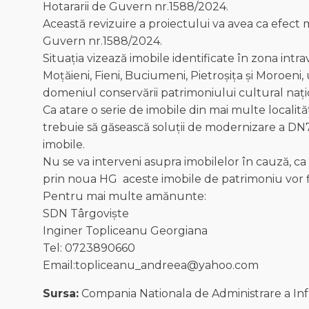
Hotararii de Guvern nr.1588/2024.
Această revizuire a proiectului va avea ca efect m
Guvern nr.1588/2024.
Situația vizează imobile identificate în zona intrav
Moțăieni, Fieni, Buciumeni, Pietroșița și Moroeni, 
domeniul conservării patrimoniului cultural nați
Ca atare o serie de imobile din mai multe localită
trebuie să găsească soluții de modernizare a DN71
imobile.
Nu se va interveni asupra imobilelor în cauză, ca
prin noua HG aceste imobile de patrimoniu vor fi
Pentru mai multe amănunte:
SDN Târgoviște
Inginer Topliceanu Georgiana
Tel: ‪0723890660‬
Email:
topliceanu_andreea@yahoo.com
Sursa:
Compania Nationala de Administrare a Infr